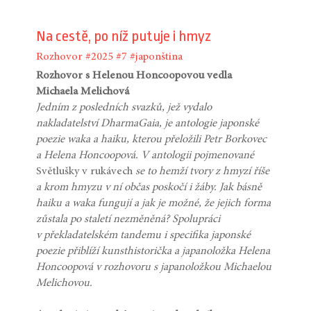
Na cestě, po níž putuje i hmyz
Rozhovor
#2025
#7
#japonština
Rozhovor s Helenou Honcoopovou vedla
Michaela Melichová
Jedním z posledních svazků, jež vydalo
nakladatelství DharmaGaia, je antologie japonské
poezie waka a haiku, kterou přeložili Petr Borkovec
a Helena Honcoopová. V antologii pojmenované
Světlušky v rukávech
se to hemží tvory z hmyzí říše
a krom hmyzu v ní občas poskočí i žáby. Jak básně
haiku a waka fungují a jak je možné, že jejich forma
zůstala po staletí nezměněná? Spolupráci
v překladatelském tandemu i specifika japonské
poezie přiblíží kunsthistorička a japanoložka Helena
Honcoopová v rozhovoru s japanoložkou Michaelou
Melichovou.