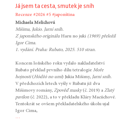
Já jsem ta cesta, smutek je sníh
Recenze
#2026
#5
#japonština
Michaela Melichová
Mišima, Jukio. Jarní sníh.
Z japonského originálu
Haru no juki
(1969) přeložil
Igor Cima.
1. vydání. Praha: Rubato, 2025. 510 stran.
Koncem loňského roku vydalo nakladatelství
Rubato překlad prvního dílu tetralogie
Moře
hojnosti
(
Hódžó no umi
) Jukia Mišimy,
Jarní sníh.
V předchozích letech vyšly v Rubatu již dva
Mišimovy romány,
Zpověď masky
(č. 2019) a
Zlatý
pavilon
(č. 2022), a to v překladu Kláry Macúchové.
Tentokrát se ovšem překladatelského úkolu ujal
Igor Cima,
…