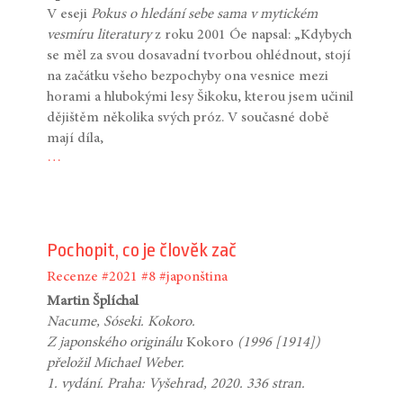
V eseji
Pokus o hledání sebe sama v mytickém
vesmíru literatury
z roku 2001 Óe napsal: „Kdybych
se měl za svou dosavadní tvorbou ohlédnout, stojí
na začátku všeho bezpochyby ona vesnice mezi
horami a hlubokými lesy Šikoku, kterou jsem učinil
dějištěm několika svých próz. V současné době
mají díla,
…
Pochopit, co je člověk zač
Recenze
#2021
#8
#japonština
Martin Šplíchal
Nacume, Sóseki. Kokoro.
Z japonského originálu
Kokoro
(1996 [1914])
přeložil Michael Weber.
1. vydání. Praha: Vyšehrad, 2020. 336 stran.