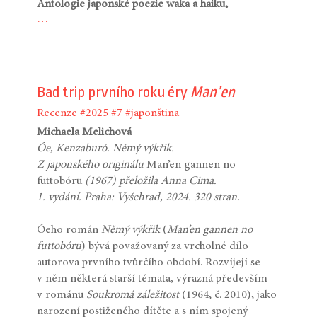
Antologie japonské poezie waka a haiku,
…
Bad trip prvního roku éry
Man’en
Recenze
#2025
#7
#japonština
Michaela Melichová
Óe, Kenzaburó. Němý výkřik.
Z japonského originálu
Man’en gannen no
futtobóru
(1967) přeložila Anna Cima.
1. vydání. Praha: Vyšehrad, 2024. 320 stran.
Óeho román
Němý výkřik
(
Man’en gannen no
futtobóru
) bývá považovaný za vrcholné dílo
autorova prvního tvůrčího období. Rozvíjejí se
v něm některá starší témata, výrazná především
v románu
Soukromá záležitost
(1964, č. 2010), jako
narození postiženého dítěte a s ním spojený