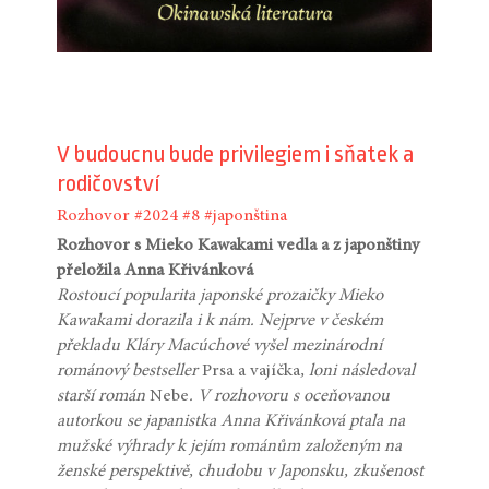
V budoucnu bude privilegiem i sňatek a
rodičovství
Rozhovor
#2024
#8
#japonština
Rozhovor s Mieko Kawakami vedla a z japonštiny
přeložila Anna Křivánková
Rostoucí popularita japonské prozaičky Mieko
Kawakami dorazila i k nám. Nejprve v českém
překladu Kláry Macúchové vyšel mezinárodní
románový bestseller
Prsa a vajíčka
, loni následoval
starší román
Nebe
. V rozhovoru s oceňovanou
autorkou se japanistka Anna Křivánková ptala na
mužské výhrady k jejím románům založeným na
ženské perspektivě, chudobu v Japonsku, zkušenost