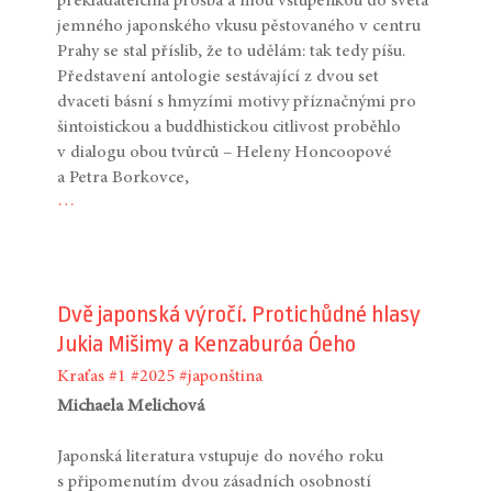
překladatelčina prosba a mou vstupenkou do světa
jemného japonského vkusu pěstovaného v centru
Prahy se stal příslib, že to udělám: tak tedy píšu.
Představení antologie sestávající z dvou set
dvaceti básní s hmyzími motivy příznačnými pro
šintoistickou a buddhistickou citlivost proběhlo
v dialogu obou tvůrců – Heleny Honcoopové
a Petra Borkovce,
…
Dvě japonská výročí. Protichůdné hlasy
Jukia Mišimy a Kenzaburóa Óeho
Kraťas
#1
#2025
#japonština
Michaela Melichová
Japonská literatura vstupuje do nového roku
s připomenutím dvou zásadních osobností