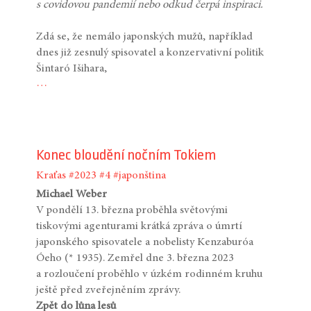
s covidovou pandemií nebo odkud čerpá inspiraci.
Zdá se, že nemálo japonských mužů, například
dnes již zesnulý spisovatel a konzervativní politik
Šintaró Išihara,
…
Konec bloudění nočním Tokiem
Kraťas
#2023
#4
#japonština
Michael Weber
V pondělí 13. března proběhla světovými
tiskovými agenturami krátká zpráva o úmrtí
japonského spisovatele a nobelisty Kenzaburóa
Óeho (* 1935). Zemřel dne 3. března 2023
a rozloučení proběhlo v úzkém rodinném kruhu
ještě před zveřejněním zprávy.
Zpět do lůna lesů