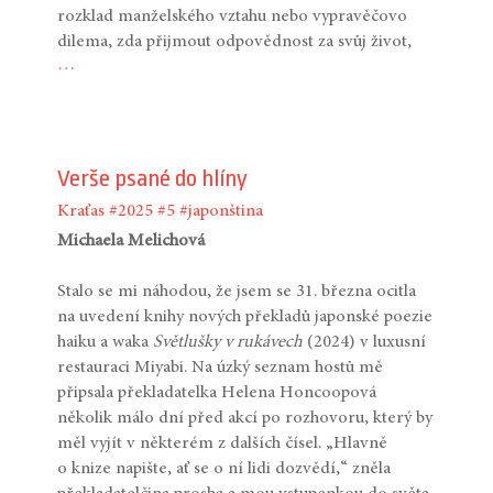
rozklad manželského vztahu nebo vypravěčovo
dilema, zda přijmout odpovědnost za svůj život,
…
Verše psané do hlíny
Kraťas
#2025
#5
#japonština
Michaela Melichová
Stalo se mi náhodou, že jsem se 31. března ocitla
na uvedení knihy nových překladů japonské poezie
haiku a waka
Světlušky v rukávech
(2024) v luxusní
restauraci Miyabi. Na úzký seznam hostů mě
připsala překladatelka Helena Honcoopová
několik málo dní před akcí po rozhovoru, který by
měl vyjít v některém z dalších čísel. „Hlavně
o knize napište, ať se o ní lidi dozvědí,“ zněla