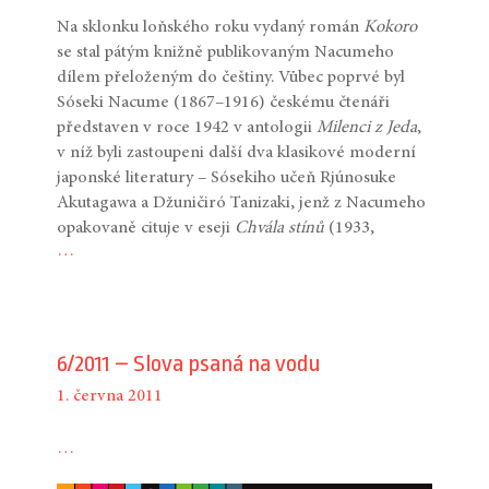
Na sklonku loňského roku vydaný román
Kokoro
se stal pátým knižně publikovaným Nacumeho
dílem přeloženým do češtiny. Vůbec poprvé byl
Sóseki Nacume (1867–1916) českému čtenáři
představen v roce 1942 v antologii
Milenci z Jeda
,
v níž byli zastoupeni další dva klasikové moderní
japonské literatury – Sósekiho učeň Rjúnosuke
Akutagawa a Džuničiró Tanizaki, jenž z Nacumeho
opakovaně cituje v eseji
Chvála
stínů
(1933,
…
6/2011 – Slova psaná na vodu
1. června 2011
…