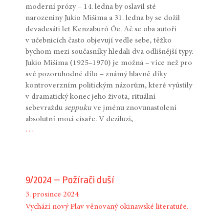
moderní prózy – 14. ledna by oslavil sté
narozeniny Jukio Mišima a 31. ledna by se dožil
devadesáti let Kenzaburó Óe. Ač se oba autoři
v učebnicích často objevují vedle sebe, těžko
bychom mezi současníky hledali dva odlišnější typy.
Jukio Mišima (1925–1970) je možná – více než pro
své pozoruhodné dílo – známý hlavně díky
kontroverzním politickým názorům, které vyústily
v dramatický konec jeho života, rituální
sebevraždu
seppuku
ve jménu znovunastolení
absolutní moci císaře. V deziluzi,
…
9/2024 – Požírači duší
3. prosince 2024
Vychází nový Plav věnovaný okinawské literatuře.