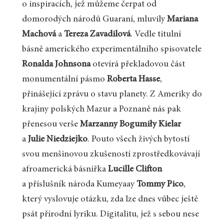
o inspiracích, jež můžeme čerpat od
domorodých národů Guaraní, mluvily
Mariana
Machová
a
Tereza Zavadilová
. Vedle titulní
básně amerického experimentálního spisovatele
Ronalda Johnsona
otevírá překladovou část
monumentální pásmo
Roberta Hasse
,
přinášející zprávu o stavu planety. Z Ameriky do
krajiny polských Mazur a Poznaně nás pak
přenesou verše
Marzanny Bogumiły Kielar
a
Julie Niedziejko
. Pouto všech živých bytostí
svou menšinovou zkušeností zprostředkovávají
afroamerická básnířka
Lucille Clifton
a příslušník národa Kumeyaay
Tommy Pico
,
který vyslovuje otázku, zda lze dnes vůbec ještě
psát přírodní lyriku. Digitalitu, jež s sebou nese