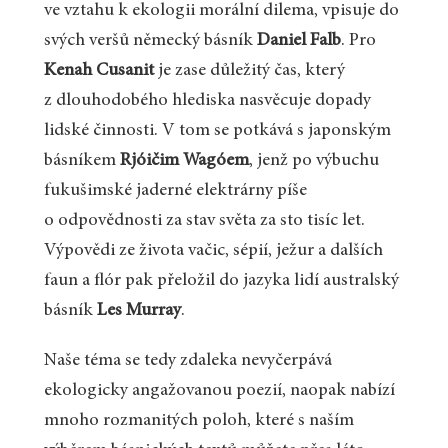
ve vztahu k ekologii morální dilema, vpisuje do
svých veršů německý básník
Daniel Falb
. Pro
Kenah Cusanit
je zase důležitý čas, který
z dlouhodobého hlediska nasvěcuje dopady
lidské činnosti. V tom se potkává s japonským
básníkem
Rjóičim Wagóem
, jenž po výbuchu
fukušimské jaderné elektrárny píše
o odpovědnosti za stav světa za sto tisíc let.
Výpovědi ze života vačic, sépií, ježur a dalších
faun a flór pak přeložil do jazyka lidí australský
básník
Les Murray
.
Naše téma se tedy zdaleka nevyčerpává
ekologicky angažovanou poe­zií, naopak nabízí
mnoho rozmanitých poloh, které s naším