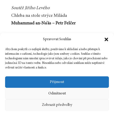
Soutěž Jiřího Levého
Chleba na stole strýce Míláda
Muhammad an-Na’ás – Petr Felčer
Spravovat Souhlas
Koupit ve zvýhodněném
balíčku 5 čísel
Abychom poskytli co nejlepší služby, používáme k ukládání a/nebo přístupu k
informacím o zařízení, technologie jako jsou soubory cookies. Souhlas s těmito
technologiemi nám umožní zpracovávat údaje, jako je chování při procházení nebo
jedinečná ID na tomto webu. Nesouhlas nebo odvolání souhlasu může nepříznivě
ovlivnit určité vlastnosti a funkce.
Přijmout
Odmítnout
23 června, 2026
In
Číslo
Zobrazit předvolby
2026
6
tematické číslo