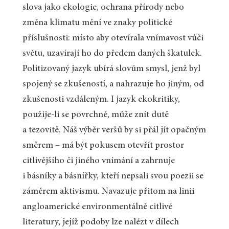
slova jako ekologie, ochrana přírody nebo
změna klimatu mění ve znaky politické
příslušnosti: místo aby otevírala vnímavost vůči
světu, uzavírají ho do předem daných škatulek.
Politizovaný jazyk ubírá slovům smysl, jenž byl
spojený se zkušeností, a nahrazuje ho jiným, od
zkušenosti vzdáleným. I jazyk ekokritiky,
použije-li se povrchně, může znít dutě
a tezovitě. Náš výběr veršů by si přál jít opačným
směrem – má být pokusem otevřít prostor
citlivějšího či jiného vnímání a zahrnuje
i básníky a básnířky, kteří nepsali svou poezii se
záměrem aktivismu. Navazuje přitom na linii
angloamerické environmentálně citlivé
literatury, jejíž podoby lze nalézt v dílech