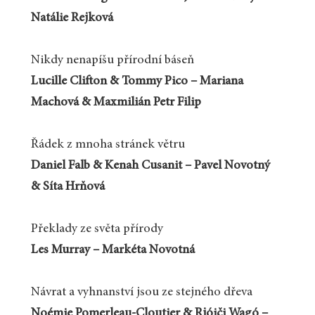
Natálie Rejková
Nikdy nenapíšu přírodní báseň
Lucille Clifton & Tommy Pico – Mariana
Machová & Maxmilián Petr Filip
Řádek z mnoha stránek větru
Daniel Falb & Kenah Cusanit – Pavel Novotný
& Síta Hrňová
Překlady ze světa přírody
Les Murray – Markéta Novotná
Návrat a vyhnanství jsou ze stejného dřeva
Noémie Pomerleau-Cloutier & Rjóiči Wagó –