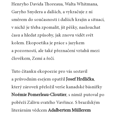
Henryho Davida Thoreaua, Walta Whitmana,
Garyho Snydera a dalších, a vykračuje z ní
směrem do současnosti i dalších krajin a situací,
v nichž je třeba zpomalit, jít pěšky, naslouchat
času a hledat způsoby, jak znovu vidět svět
kolem. Ekopoetika je práce s jazykem
a pozorností, ale také přeznačení vztahů mezi
člověkem, Zemí a řečí.
Tuto čítanku ekopoezie pro vás sestavil
a průvodním esejem opatřil
Josef Hrdlička
,
který zároveň přeložil verše kanadské básnířky
Noémie Pomerleau-Cloutier
, s nimiž putoval po
pobřeží Zálivu svatého Vavřince. S brazilským
literárním vědcem
Adalbertem Müllerem