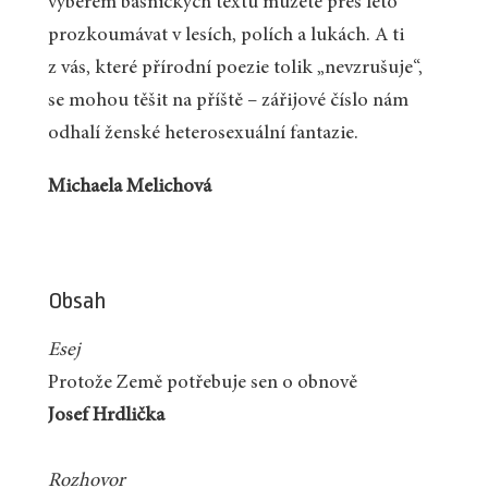
výběrem básnických textů můžete přes léto
prozkoumávat v lesích, polích a lukách. A ti
z vás, které přírodní poezie tolik „nevzrušuje“,
se mohou těšit na příště – zářijové číslo nám
odhalí ženské heterosexuální fantazie.
Michaela Melichová
Obsah
Esej
Protože Země potřebuje sen o obnově
Josef Hrdlička
Rozhovor