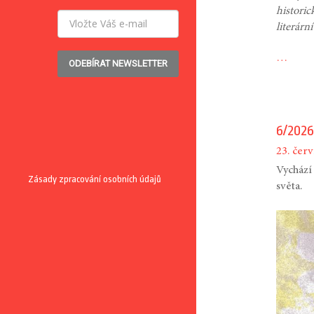
historic
literárn
…
ODEBÍRAT NEWSLETTER
6/2026
23. čer
Vychází
Zásady zpracování osobních údajů
světa.