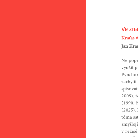
Ve zn
Kraťas
Jan Kra
Ne popr
využít 
Pynchon
zachyti
spisova
2009), 
(1990, č
(2025).
téma sat
smýšlej
v režis