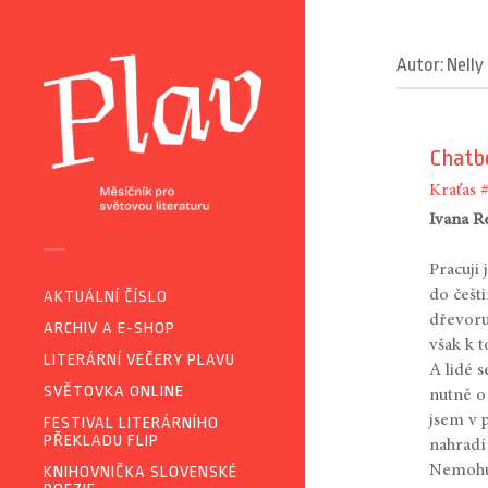
Autor: Nelly
Chatbo
Kraťas
Ivana 
Pracuji 
do češti
AKTUÁLNÍ ČÍSLO
dřevoru
ARCHIV A E-SHOP
však k t
LITERÁRNÍ VEČERY PLAVU
A lidé 
SVĚTOVKA ONLINE
nutně o
jsem v p
FESTIVAL LITERÁRNÍHO
PŘEKLADU FLIP
nahradí
Nemohu 
KNIHOVNIČKA SLOVENSKÉ