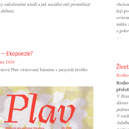
ky zakořeněné násilí a jak sociální sítě proměňují
vlečen
í debatu.
Její p
ovšem 
může z
z polo
…
 – Ekopoezie?
vna 2026
Život
 nový Plav věnovaný básním v jazycích živého
Rozho
Rozhov
přelož
V Brazí
dávno 
pojmem
V rozh
Adalbe