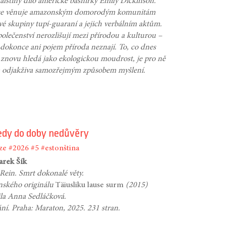
alštiny dílo americké básnířky Emily Dickinson.
se věnuje amazonským domorodým komunitám
vé skupiny tupí-guaraní a jejich verbálním aktům.
polečenství nerozlišují mezi přírodou a kulturou –
dokonce ani pojem příroda neznají. To, co dnes
znovu hledá jako ekologickou moudrost, je pro ně
 odjakživa samozřejmým způsobem myšlení.
edy do doby nedůvěry
ze
#2026
#5
#estonština
arek Šík
Rein. Smrt dokonalé věty.
nského originálu
Täiusliku lause surm
(2015)
ila Anna Sedláčková.
ání. Praha: Maraton, 2025. 231 stran.