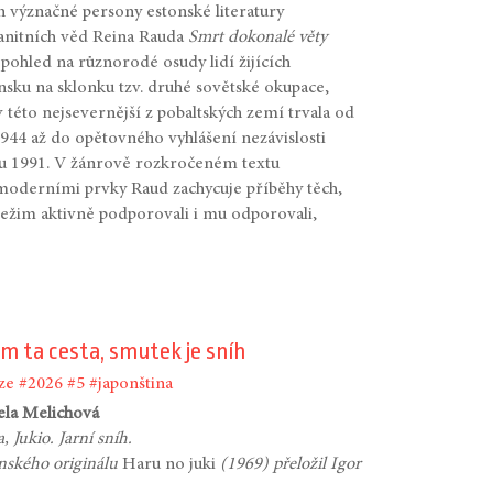
význačné persony estonské literatury
anitních věd Reina Rauda
Smrt dokonalé věty
 pohled na různorodé osudy lidí žijících
nsku na sklonku tzv. druhé sovětské okupace,
v této nejsevernější z pobaltských zemí trvala od
944 až do opětovného vyhlášení nezávislosti
u 1991. V žánrově rozkročeném textu
moderními prvky Raud zachycuje příběhy těch,
režim aktivně podporovali i mu odporovali,
em ta cesta, smutek je sníh
ze
#2026
#5
#japonština
ela Melichová
, Jukio. Jarní sníh.
nského originálu
Haru no juki
(1969) přeložil Igor