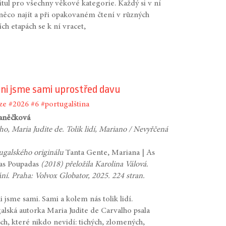
titul pro všechny věkové kategorie. Každý si v ní
ěco najít a při opakovaném čtení v různých
ích etapách se k ní vracet,
hni jsme sami uprostřed davu
ze
#2026
#6
#portugalština
Vaněčková
ho, Maria Judite de. Tolik lidí, Mariano / Nevyřčená
ugalského originálu
Tanta Gente, Mariana | As
ras Poupadas
(2018) přeložila Karolina Válová.
ání. Praha: Volvox Globator, 2025. 224 stran.
i jsme sami. Sami a kolem nás tolik lidí.
alská autorka Maria Judite de Carvalho psala
ch, které nikdo nevidí: tichých, zlomených,