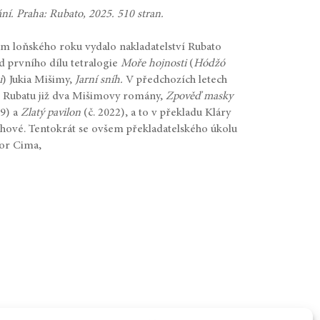
ání. Praha: Rubato, 2025. 510 stran.
 loňského roku vydalo nakladatelství Rubato
d prvního dílu tetralogie
Moře hojnosti
(
Hódžó
i
) Jukia Mišimy,
Jarní sníh.
V předchozích letech
v Rubatu již dva Mišimovy romány,
Zpověď masky
19) a
Zlatý pavilon
(č. 2022), a to v překladu Kláry
ové. Tentokrát se ovšem překladatelského úkolu
gor Cima,