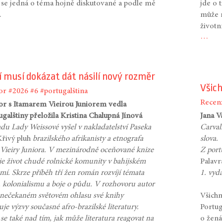
 se jedná o téma hojně diskutované a podle mě
jde o 
.
může n
životn
…
 musí dokázat dát násilí nový rozměr
Všic
or
#2026
#6
#portugalština
Recen
r s Itamarem Vieirou Juniorem vedla
ugalštiny přeložila Kristina Chalupná Jínová
Jana 
du Lady Weissové vyšel v nakladatelství Paseka
Carval
Křivý pluh
brazilského afrikanisty a etnografa
slova.
 Vieiry Juniora. V mezinárodně oceňované knize
Z port
je život chudé rolnické komunity v bahijském
Palav
mí. Skrze příběh tří žen román rozvíjí témata
1. vyd
, kolonialismu a boje o půdu. V rozhovoru autor
 nečekaném světovém ohlasu své knihy
Všichn
žuje výzvy současné afro-brazilské literatury.
Portug
se také nad tím, jak může literatura reagovat na
o žená