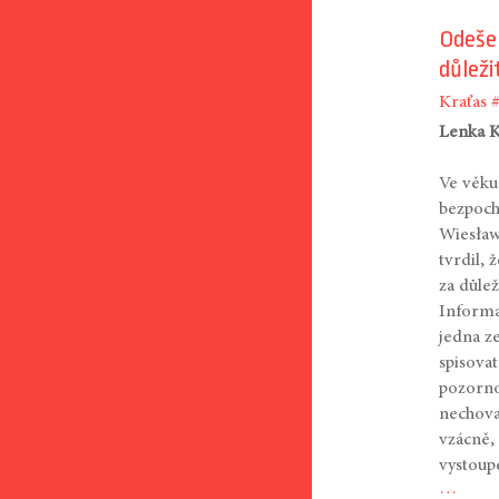
Odešel
důleži
Kraťas
Lenka 
Ve věku 
bezpoch
Wiesław
tvrdil, 
za důlež
Informa
jedna ze
spisovat
pozorno
nechova
vzácně,
vystoup
…