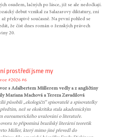
ých osudem, lačných po lásce, jíž se ale nedočkají.
ro­zaický debut vznikal za Salazarovy diktatury, zní
až překvapivě současně. Na první pohled se
dát, že číst dnes román o ženských právech
viny 20.
ní prostředí jsme my
vor
#2026
#6
or s Adalbertem Müllerem vedly a z angličtiny
ily Mariana Machová a Tereza Zavadilová
lii působili „ekologičtí“ spisovatelé a spisovatelky
předtím, než se ekokritika stala akademickým
 euroamerického uvažování o literatuře.
ovoru to připomíná brazilský literární teoretik
rto Müller, který mimo jiné převedl do