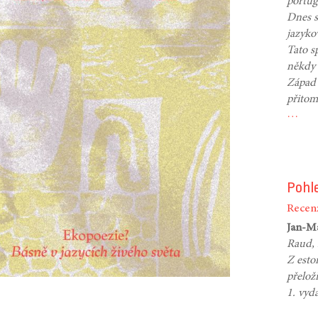
portug
Dnes 
jazyko
Tato s
někdy 
Západ 
přitom
…
Pohl
Recen
Jan-M
Raud, 
Z esto
přelož
1. vyd