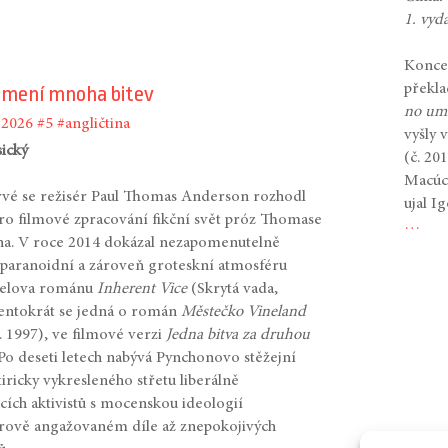
1. vyd
Koncem
překla
amení mnoha bitev
no um
#2026
#5
#angličtina
vyšly 
sický
(č. 20
Macúch
vé se režisér Paul Thomas Anderson rozhodl
ujal I
pro filmové zpracování fikční svět próz Thomase
…
a. V roce 2014 dokázal nezapomenutelně
t paranoidní a zároveň groteskní atmosféru
telova románu
Inherent Vice
(Skrytá vada,
tentokrát se jedná o román
Městečko Vineland
. 1997), ve filmové verzi
Jedna bitva za druhou
 Po deseti letech nabývá Pynchonovo stěžejní
iricky vykresleného střetu liberálně
ících aktivistů s mocenskou ideologií
érově angažovaném díle až znepokojivých