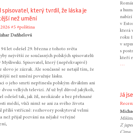
Román 
 spisovatel, který tvrdil, že láska je
a hum
nabízí
tější než umění
v Esto
#2026
#5
#polština
která 
Kuhar Daňhelová
roku 1
v srpn
94 let odešel 29. března z tohoto světa
s post
yby největší ze současných polských spisovatelů
kteří 
 Myśliwski. Spisovatel, který (nepřekvapivě)
…
že slovo je zázrak. Ale současně se netajil tím, že
itější než umění považuje lásku.
ci o jeho smrti nepřinesla polským divákům ani
 dvou velkých televizí. Ať už byl důvod jakýkoli,
Já js
el odešel tak, jak žil, neokázale a bez přehnané
Recen
sti médií, vůči nimž se ani za svého života
l příliš vstřícně: rozhovory poskytoval velmi
Micha
 a než přijal pozvání na nějaké veřejné
Mišima
ení,
Z japo
Cima.