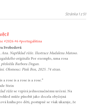
Stránka 1 z 51
 věcí!
ze
#2026
#6
#portugalština
ra Svobodová
, Ana. Například růže. Ilustrace Madalena Matoso.
ugalského originálu
Por exemplo, uma rosa
 přeložila Barbora Dogan.
ání. Olomouc: Pink Box, 2025. 74 stran.
s a rose is a rose is a rose.“
de Stein
lad růže
se vzpírá jednoznačnému určení. Na
pohled může působit jako docela obyčejná
ová kniha pro děti, postupně se však ukazuje, že