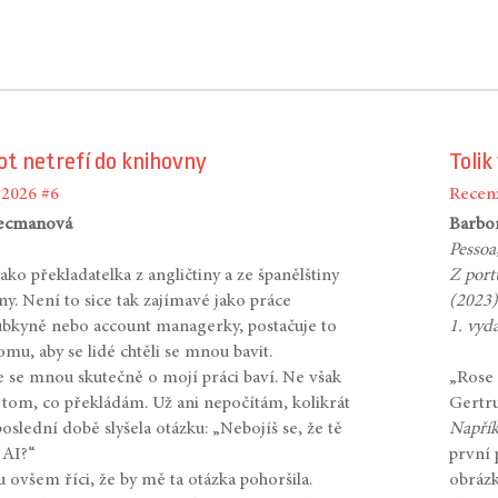
t netrefí do knihovny
Tolik
#2026
#6
Recen
Recmanová
Barbo
Pessoa
jako překladatelka z angličtiny a ze španělštiny
Z port
ny. Není to sice tak zajímavé jako práce
(2023)
bkyně nebo account managerky, postačuje to
1. vyd
omu, aby se lidé chtěli se mnou bavit.
se se mnou skutečně o mojí práci baví. Ne však
„Rose i
 tom, co překládám. Už ani nepočítám, kolikrát
Gertru
oslední době slyšela otázku: „Nebojíš se, že tě
Napřík
 AI?“
první 
ovšem říci, že by mě ta otázka pohoršila.
obrázk