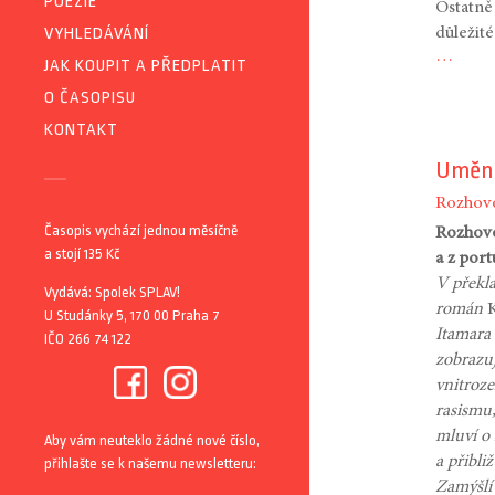
POEZIE
Ostatně
VYHLEDÁVÁNÍ
důležité
…
JAK KOUPIT A PŘEDPLATIT
O ČASOPISU
KONTAKT
Umění
Rozhov
Časopis vychází jednou měsíčně
Rozhovo
a stojí 135 Kč
a z port
V překla
Vydává: Spolek SPLAV!
román
U Studánky 5, 170 00 Praha 7
Itamara
IČO 266 74 122
zobrazu
vnitroze
rasismu
mluví o
Aby vám neuteklo žádné nové číslo,
a přibli
přihlašte se k našemu newsletteru:
Zamýšlí 