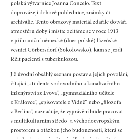
polská výtvarnice Joanna Concejo. Text
doprovázejí dobové pohlednice, známky či
archiválie. Tento obrazový materiál zdařile dotváří
atmosféru doby i místa: ocitáme se v roce 1913
v příhraniční německé (dnes polské) lázeňské
vesnici Görbersdorf (Sokołowsko), kam se jezdí
léčit pacienti s tuberkulózou.
Již úvodní obsáhlý seznam postav a jejich povolání,
čítající „studenta vodovodního a kanalizačního
inženýrství ze Lvova“, „gymnaziálního učitele
z Královce“, „spisovatele z Vídně“ nebo „filozofa
z Berlína“, naznačuje, že vyprávění bude pracovat
s multikulturním středo- a východoevropským
prostorem a otázkou jeho budoucnosti, která se