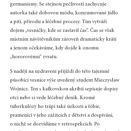
germanismy. Se stejnou pečlivostí zachycuje
autorka také dobovou módu, konzumované jídlo
a pití, přírodu a léčebné procesy. Tím vytváří
dojem „vesničky, kde se zastavil čas“. Čas se však
místním návštěvníkům zároveň dramaticky krátí
a jenom očekáváme, kdy dojde k onomu
„hororovému“ zvratu.
S nadějí na uzdravení přijíždí do této tajemně
působící vesnice výše uvedený student Mieczysław
Wojnicz. Ten s kafkovskou akribií sepisuje dopisy
otci nebo si vede léčebný deník. Kromě
tuberkulózy ho trápí také úzkosti a fóbie,
pramenící v jeho zážitcích z dětství a dospívání,
o nichž se dozvídáme v retrospekcích. Po