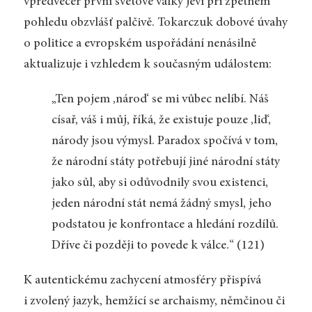
vpředvečer první světové války jeví při zpětném
pohledu obzvlášť palčivě. Tokarczuk dobové úvahy
o politice a evropském uspořádání nenásilně
aktualizuje i vzhledem k současným událostem:
„Ten pojem ‚národ‘ se mi vůbec nelíbí. Náš
císař, váš i můj, říká, že existuje pouze ‚lid‘,
národy jsou výmysl. Paradox spočívá v tom,
že národní státy potřebují jiné národní státy
jako sůl, aby si odůvodnily svou existenci,
jeden národní stát nemá žádný smysl, jeho
podstatou je konfrontace a hledání rozdílů.
Dříve či později to povede k válce.“ (121)
K autentickému zachycení atmosféry přispívá
i zvolený jazyk, hemžící se archaismy, němčinou či