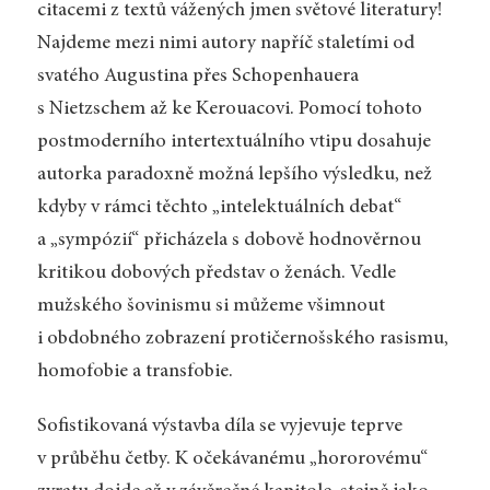
citacemi z textů vážených jmen světové literatury!
Najdeme mezi nimi autory napříč staletími od
svatého Augustina přes Schopenhauera
s Nietzschem až ke Kerouacovi. Pomocí tohoto
postmoderního intertextuálního vtipu dosahuje
autorka paradoxně možná lepšího výsledku, než
kdyby v rámci těchto „intelektuálních debat“
a „sympózií“ přicházela s dobově hodnověrnou
kritikou dobových představ o ženách. Vedle
mužského šovinismu si můžeme všimnout
i obdobného zobrazení protičernošského rasismu,
homofobie a transfobie.
Sofistikovaná výstavba díla se vyjevuje teprve
v průběhu četby. K očekávanému „hororovému“