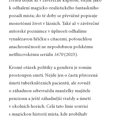
zvratu dojde až v závěrečné kapitole, stejně jako
k odhalení magicko-realistického fantaskního
pozadí místa; do té doby se převážně popisuje
monotónní život v lázních. Také až v závěrečné
autorské poznámce v úplnosti odhalíme
vynalézavou hříčku s citacemi, poťouchlou
anachroničností ne nepodobnou polskému
netflixovskému seriálu
1670
(2023).
Kromě otázek politiky a genderu je román
prostoupen smrtí. Nejde jen o častá přirozená
úmrtí tuberkulózních pacientů, ale rovněž
o záhadnou sebevraždu manželky majitele
penzionu a ještě záhadnější vraždy a úmrtí
v okolních horách. Celá tato linie souvisí
s magickou historií místa, kde probíhaly