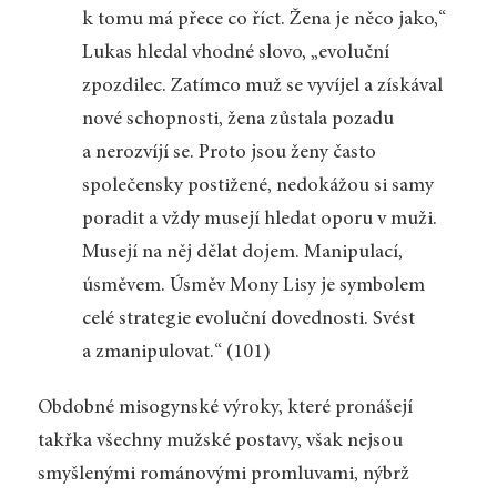
k tomu má přece co říct. Žena je něco jako,“
Lukas hledal vhodné slovo, „evoluční
zpozdilec. Zatímco muž se vyvíjel a získával
nové schopnosti, žena zůstala pozadu
a nerozvíjí se. Proto jsou ženy často
společensky postižené, nedokážou si samy
poradit a vždy musejí hledat oporu v muži.
Musejí na něj dělat dojem. Manipulací,
úsměvem. Úsměv Mony Lisy je symbolem
celé strategie evoluční dovednosti. Svést
a zmanipulovat.“ (101)
Obdobné misogynské výroky, které pronášejí
takřka všechny mužské postavy, však nejsou
smyšlenými románovými promluvami, nýbrž