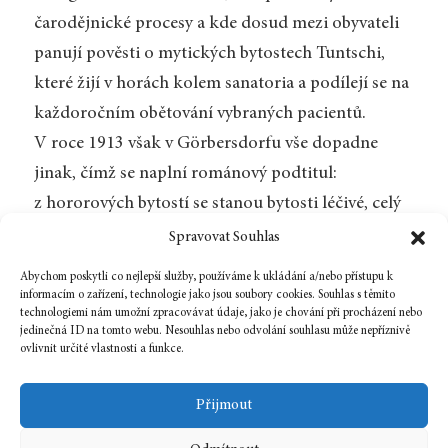
čarodějnické procesy a kde dosud mezi obyvateli
panují pověsti o mytických bytostech Tuntschi,
které žijí v horách kolem sanatoria a podílejí se na
každoročním obětování vybraných pacientů.
V roce 1913 však v Görbersdorfu vše dopadne
jinak, čímž se naplní románový podtitul:
z hororových bytostí se stanou bytosti léčivé, celý
prostor kolem lázní nalezne novou rovnováhu
Spravovat Souhlas
a přinese závěrečné pohádkové vítězství
Abychom poskytli co nejlepší služby, používáme k ukládání a/nebo přístupu k
feminismu a LGBTQ+ nad patriarchátem, lží
informacím o zařízení, technologie jako jsou soubory cookies. Souhlas s těmito
technologiemi nám umožní zpracovávat údaje, jako je chování při procházení nebo
a nenávistí.
jedinečná ID na tomto webu. Nesouhlas nebo odvolání souhlasu může nepříznivě
ovlivnit určité vlastnosti a funkce.
Zpět na číslo
Přijmout