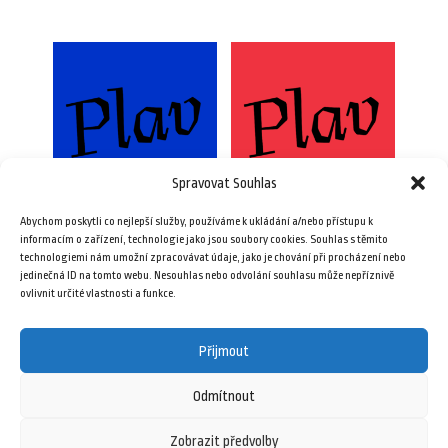
Spravovat Souhlas
Abychom poskytli co nejlepší služby, používáme k ukládání a/nebo přístupu k
Férové elektronické
Férové předplatné na
informacím o zařízení, technologie jako jsou soubory cookies. Souhlas s těmito
předplatné na rok
rok (nejbližších 10 čísel)
technologiemi nám umožní zpracovávat údaje, jako je chování při procházení nebo
(nejbližších 10 čísel)
jedinečná ID na tomto webu. Nesouhlas nebo odvolání souhlasu může nepříznivě
3.000,00
Kč
ovlivnit určité vlastnosti a funkce.
2.500,00
Kč
Přidat do košíku
Přijmout
Přidat do košíku
Odmítnout
Zobrazit předvolby