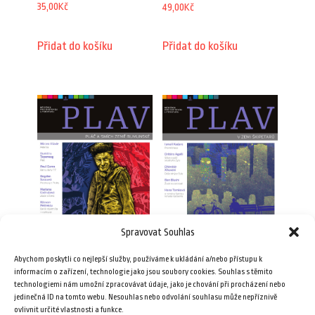
35,00
Kč
49,00
Kč
Přidat do košíku
Přidat do košíku
Spravovat Souhlas
Abychom poskytli co nejlepší služby, používáme k ukládání a/nebo přístupu k
Plav 6/2009 (e-book)
Plav 6/2010
informacím o zařízení, technologie jako jsou soubory cookies. Souhlas s těmito
technologiemi nám umožní zpracovávat údaje, jako je chování při procházení nebo
35,00
Kč
49,00
Kč
jedinečná ID na tomto webu. Nesouhlas nebo odvolání souhlasu může nepříznivě
ovlivnit určité vlastnosti a funkce.