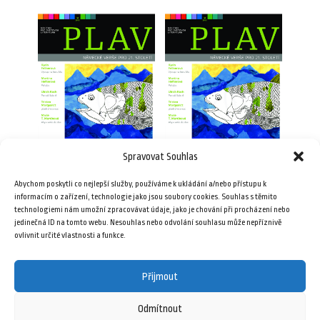
Spravovat Souhlas
Abychom poskytli co nejlepší služby, používáme k ukládání a/nebo přístupu k
Plav 9/2015
Plav 9/2015 (e-book)
informacím o zařízení, technologie jako jsou soubory cookies. Souhlas s těmito
technologiemi nám umožní zpracovávat údaje, jako je chování při procházení nebo
69,00
Kč
49,00
Kč
jedinečná ID na tomto webu. Nesouhlas nebo odvolání souhlasu může nepříznivě
ovlivnit určité vlastnosti a funkce.
Přidat do košíku
Přidat do košíku
Přijmout
Odmítnout