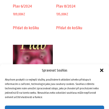
Plav 6/2024
Plav 8/2024
109,00
Kč
135,00
Kč
Přidat do košíku
Přidat do košíku
Spravovat Souhlas
Abychom poskytli co nejlepší služby, používáme k ukládání a/nebo přístupu k
informacím o zařízení, technologie jako jsou soubory cookies. Souhlas s těmito
technologiemi nám umožní zpracovávat údaje, jako je chování při procházení nebo
Plav 9/2024
jedinečná ID na tomto webu. Nesouhlas nebo odvolání souhlasu může nepříznivě
ovlivnit určité vlastnosti a funkce.
135,00
Kč