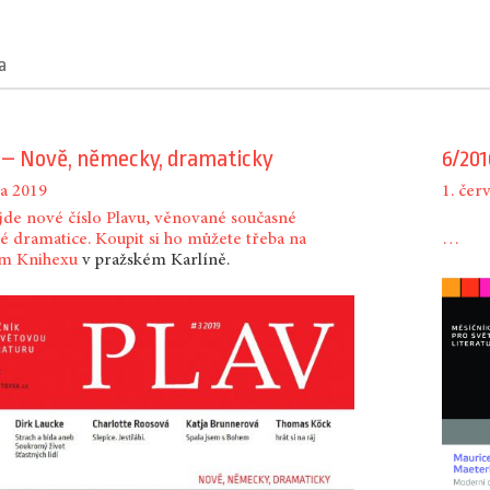
a
9 – Nově, německy, dramaticky
6/201
na 2019
1. čer
yjde nové číslo Plavu, věnované současné
 dramatice. Koupit si ho můžete třeba na
…
ím
Knihexu
v pražském Karlíně.