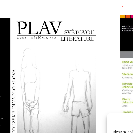
…
Abychom posky