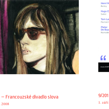
9/201
 – Francouzské divadlo slova
1. zář
a 2008