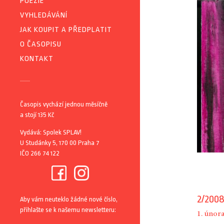
POEZIE
VYHLEDÁVÁNÍ
JAK KOUPIT A PŘEDPLATIT
O ČASOPISU
KONTAKT
Časopis vychází jednou měsíčně
a stojí 135 Kč
Vydává: Spolek SPLAV!
U Studánky 5, 170 00 Praha 7
IČO 266 74 122
2/2008
Aby vám neuteklo žádné nové číslo,
přihlašte se k našemu newsletteru:
1. únor