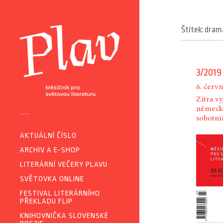
Štítek: dram
3/201
6. červ
Zítra v
německé
sobotn
AKTUÁLNÍ ČÍSLO
ARCHIV A E-SHOP
LITERÁRNÍ VEČERY PLAVU
SVĚTOVKA ONLINE
FESTIVAL LITERÁRNÍHO
PŘEKLADU FLIP
KNIHOVNIČKA SLOVENSKÉ