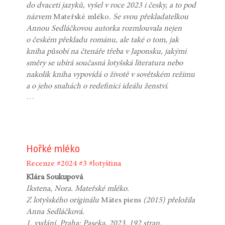
do dvaceti jazyků, vyšel v roce 2023 i česky, a to pod
názvem
Mateřské mléko
. Se svou překladatelkou
Annou Sedláčkovou autorka rozmlouvala nejen
o českém překladu románu, ale také o tom, jak
kniha působí na čtenáře třeba v Japonsku, jakými
směry se ubírá současná lotyšská literatura nebo
nakolik kniha vypovídá o životě v sovětském režimu
a o jeho snahách o redefinici ideálu ženství.
…
Hořké mléko
Recenze
#2024
#3
#lotyština
Klára Soukupová
Ikstena, Nora. Mateřské mléko.
Z lotyšského originálu
Mātes piens
(2015) přeložila
Anna Sedláčková.
1. vydání. Praha: Paseka, 2023. 192 stran.