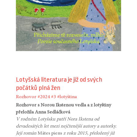
Lotyšská literatura je již od svých
počátků plná žen
Rozhovor
#2024
#3
#lotyština
Rozhovor s Norou Ikstenou vedla a z lotyštiny
přeložila Anna Sedláčková
V rodném Lotyšsku patří Nora Ikstena od
devadesátých let mezi nejčtenější autory a autorky.
Její román
Mātes piens
z roku 2015, přeložený již