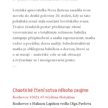
Lotyšská spisovatelka Nora Ikstena zasadila svou
novelu do druhé poloviny 20. století, kdy se tato
pobaltská země stala součástí Sovětského svazu.
Trojice ženských postav představuje různé
vyrovnávání se s totalitním režimem: babička
zastupuje přizpůsobení a snahu zapomenout; matka
vzdor a porážku; dcera naději. Sebedestruktivní
matka je obklopena babičkou a dcerou, které se
o ni starají – mateřské role se tak obracejí
a zvýrazňuje se i mezigenerační pouto.
…
Chaotické čtení sotva někoho zaujme
Rozhovor
#2021
#5
#čeština
#lotyština
Rozhovor s Halinou Lapiňou vedla Olga Pavlova