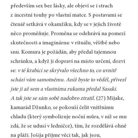
především sex bez lásky, ale objeví se i strach
z incestní touhy po vlastní matce. S postavami se
čtenář setkává v okamžiku, kdy se v jejich životě
něco proměňuje. Proměna se odehrává na pomezí
skutečnosti a imaginárna: v rituálu, věštbě nebo
snu. Komura je požádán, aby předal tajemnou
schránku, a když ji dopraví na místo určení, dozví
se:
v té krabici se skrývalo všechno to, co uvnitř
schází vám samotnému. Aniž byste to věděl, přivezl
jste ji až sem a vlastníma rukama předal Sasaki.
A tak jste se sám sobě nadobro ztratil.
(27) Mijake,
kamarád Džunko, se pokouší čelit vnitřnímu
chladu (který symbolizuje noční můra, v níž se mu
zdá, že se udusí v ledničce), tím, že rozdělává ohně
na pláži. Jošija přijme věci tak, jak jsou,