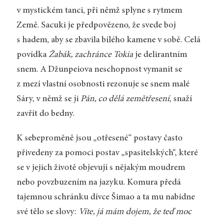
v mystickém tanci, při němž splyne s rytmem
Země. Sacuki je předpovězeno, že svede boj
s hadem, aby se zbavila bílého kamene v sobě. Celá
povídka
Žabák, zachránce Tokia
je delirantním
snem. A Džunpeiova neschopnost vymanit se
z mezí vlastní osobnosti rezonuje se snem malé
Sáry, v němž se ji
Pán, co dělá zemětřesení
, snaží
zavřít do bedny.
K sebeproměně jsou „otřesené“ postavy často
přivedeny za pomoci postav „spasitelských“, které
se v jejich životě objevují s nějakým moudrem
nebo povzbuzením na jazyku. Komura předá
tajemnou schránku dívce Šimao a ta mu nabídne
své tělo se slovy:
Víte, já mám dojem, že teď moc