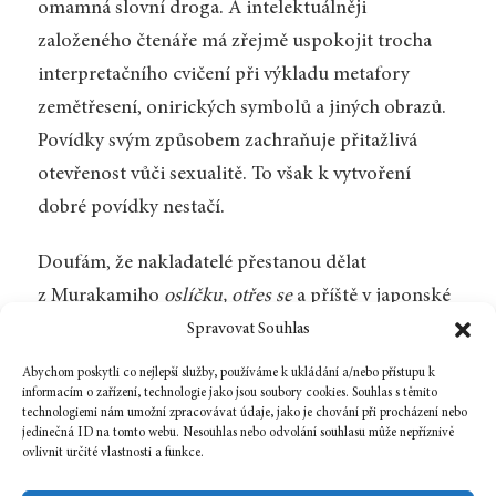
omamná slovní droga. A intelektuálněji
založeného čtenáře má zřejmě uspokojit trocha
interpretačního cvičení při výkladu metafory
zemětřesení, onirických symbolů a jiných obrazů.
Povídky svým způsobem zachraňuje přitažlivá
otevřenost vůči sexualitě. To však k vytvoření
dobré povídky nestačí.
Doufám, že nakladatelé přestanou dělat
z Murakamiho
oslíčku, otřes se
a příště v japonské
literatuře sáhnou po titulu, který si skutečně
Spravovat Souhlas
zaslouží čtenářskou pozornost.
Abychom poskytli co nejlepší služby, používáme k ukládání a/nebo přístupu k
informacím o zařízení, technologie jako jsou soubory cookies. Souhlas s těmito
technologiemi nám umožní zpracovávat údaje, jako je chování při procházení nebo
jedinečná ID na tomto webu. Nesouhlas nebo odvolání souhlasu může nepříznivě
ovlivnit určité vlastnosti a funkce.
Zpět na číslo