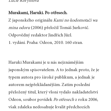
Lucie Koryntová
Murakami, Haruki. Po otřesech.
Z japonského originálu
Kami no kodomotači wa
mina odoru
(2006) přeložil Tomáš Jurkovič.
Odpovědný redaktor Jindřich Jůzl.
1. vydání. Praha: Odeon, 2010. 160 stran.
Haruki Murakami je u nás nejznámějším
japonským spisovatelem. A to jednak proto, že je
typem autora pro široké publikum, a jednak je
autorem nejpřekládanějším. Zatím poslední
přeložený titul, který vloni vydalo nakladatelství
Odeon, soubor povídek
Po otřesech
z roku 2006,
však zdaleka nedosahuje kvalit předchozích