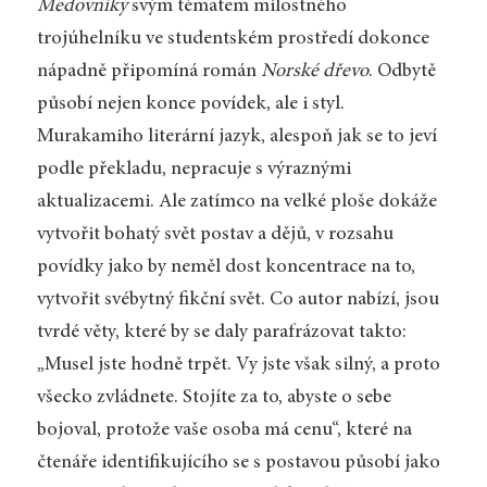
Medovníky
svým tématem milostného
trojúhelníku ve studentském prostředí dokonce
nápadně připomíná román
Norské dřevo
. Odbytě
působí nejen konce povídek, ale i styl.
Murakamiho literární jazyk, alespoň jak se to jeví
podle překladu, nepracuje s výraznými
aktualizacemi. Ale zatímco na velké ploše dokáže
vytvořit bohatý svět postav a dějů, v rozsahu
povídky jako by neměl dost koncentrace na to,
vytvořit svébytný fikční svět. Co autor nabízí, jsou
tvrdé věty, které by se daly parafrázovat takto:
„Musel jste hodně trpět. Vy jste však silný, a proto
všecko zvládnete. Stojíte za to, abyste o sebe
bojoval, protože vaše osoba má cenu“, které na
čtenáře identifikujícího se s postavou působí jako