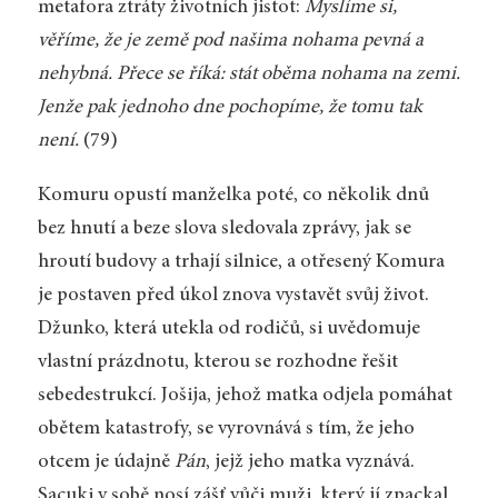
metafora ztráty životních jistot:
Myslíme si,
věříme, že je země pod našima nohama pevná a
nehybná. Přece se říká: stát oběma nohama na zemi.
Jenže pak jednoho dne pochopíme, že tomu tak
není.
(79)
Komuru opustí manželka poté, co několik dnů
bez hnutí a beze slova sledovala zprávy, jak se
hroutí budovy a trhají silnice, a otřesený Komura
je postaven před úkol znova vystavět svůj život.
Džunko, která utekla od rodičů, si uvědomuje
vlastní prázdnotu, kterou se rozhodne řešit
sebedestrukcí. Jošija, jehož matka odjela pomáhat
obětem katastrofy, se vyrovnává s tím, že jeho
otcem je údajně
Pán
, jejž jeho matka vyznává.
Sacuki v sobě nosí zášť vůči muži, který jí zpackal