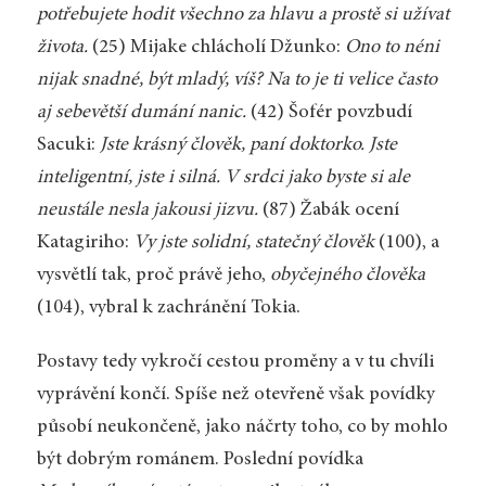
potřebujete hodit všechno za hlavu a prostě si užívat
života.
(25) Mijake chlácholí Džunko:
Ono to néni
nijak snadné, být mladý, víš? Na to je ti velice často
aj sebevětší dumání nanic.
(42) Šofér povzbudí
Sacuki:
Jste krásný člověk, paní doktorko. Jste
inteligentní, jste i silná. V srdci jako byste si ale
neustále nesla jakousi jizvu.
(87) Žabák ocení
Katagiriho:
Vy jste solidní, statečný člověk
(100), a
vysvětlí tak, proč právě jeho,
obyčejného člověka
(104), vybral k zachránění Tokia.
Postavy tedy vykročí cestou proměny a v tu chvíli
vyprávění končí. Spíše než otevřeně však povídky
působí neukončeně, jako náčrty toho, co by mohlo
být dobrým románem. Poslední povídka