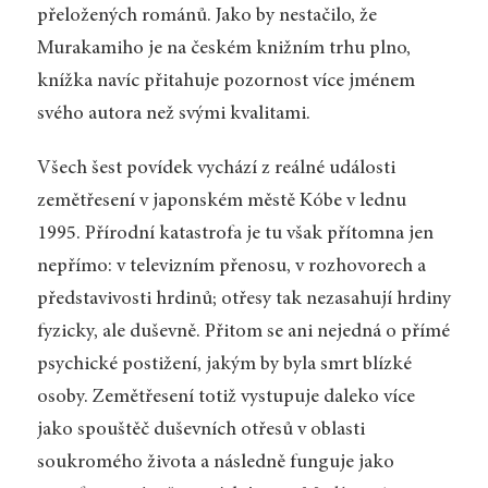
přeložených románů. Jako by nestačilo, že
Murakamiho je na českém knižním trhu plno,
knížka navíc přitahuje pozornost více jménem
svého autora než svými kvalitami.
Všech šest povídek vychází z reálné události
zemětřesení v japonském městě Kóbe v lednu
1995. Přírodní katastrofa je tu však přítomna jen
nepřímo: v televizním přenosu, v rozhovorech a
představivosti hrdinů; otřesy tak nezasahují hrdiny
fyzicky, ale duševně. Přitom se ani nejedná o přímé
psychické postižení, jakým by byla smrt blízké
osoby. Zemětřesení totiž vystupuje daleko více
jako spouštěč duševních otřesů v oblasti
soukromého života a následně funguje jako