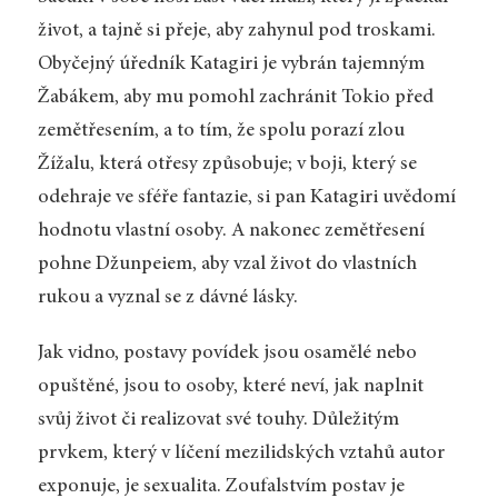
život, a tajně si přeje, aby zahynul pod troskami.
Obyčejný úředník Katagiri je vybrán tajemným
Žabákem, aby mu pomohl zachránit Tokio před
zemětřesením, a to tím, že spolu porazí zlou
Žížalu, která otřesy způsobuje; v boji, který se
odehraje ve sféře fantazie, si pan Katagiri uvědomí
hodnotu vlastní osoby. A nakonec zemětřesení
pohne Džunpeiem, aby vzal život do vlastních
rukou a vyznal se z dávné lásky.
Jak vidno, postavy povídek jsou osamělé nebo
opuštěné, jsou to osoby, které neví, jak naplnit
svůj život či realizovat své touhy. Důležitým
prvkem, který v líčení mezilidských vztahů autor
exponuje, je sexualita. Zoufalstvím postav je