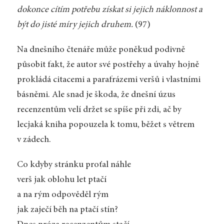
dokonce cítím potřebu získat si jejich náklonnost a
být do jisté míry jejich druhem.
(97)
Na dnešního čtenáře může poněkud podivně
působit fakt, že autor své postřehy a úvahy hojně
prokládá citacemi a parafrázemi veršů i vlastními
básněmi. Ale snad je škoda, že dnešní úzus
recenzentům velí držet se spíše při zdi, ač by
lecjaká kniha popouzela k tomu, běžet s větrem
v zádech.
Co kdyby stránku proťal náhle
verš jak oblohu let ptačí
a na rým odpověděl rým
jak zaječí běh na ptačí stín?