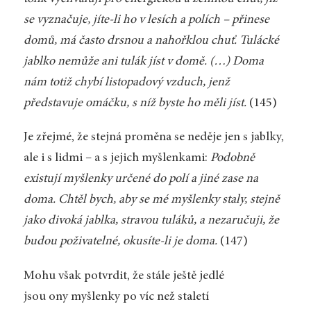
se vyznačuje, jíte-li ho v lesích a polích – přinese
domů, má často drsnou a nahořklou chuť. Tulácké
jablko nemůže ani tulák jíst v domě. (…) Doma
nám totiž chybí listopadový vzduch, jenž
představuje omáčku, s níž byste ho měli jíst.
(145)
Je zřejmé, že stejná proměna se neděje jen s jablky,
ale i s lidmi – a s jejich myšlenkami:
Podobně
existují myšlenky určené do polí a jiné zase na
doma. Chtěl bych, aby se mé myšlenky staly, stejně
jako divoká jablka, stravou tuláků, a nezaručuji, že
budou poživatelné, okusíte-li je doma.
(147)
Mohu však potvrdit, že stále ještě jedlé
jsou ony myšlenky po víc než staletí