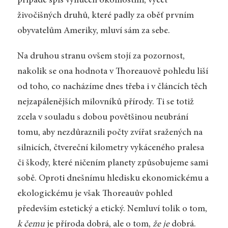
případě spíš vynucen okolnostmi; výčet
živočišných druhů, které padly za oběť prvním
obyvatelům Ameriky, mluví sám za sebe.
Na druhou stranu ovšem stojí za pozornost,
nakolik se ona hodnota v Thoreauově pohledu liší
od toho, co nacházíme dnes třeba i v článcích těch
nejzapálenějších milovníků přírody. Ti se totiž
zcela v souladu s dobou povětšinou neubrání
tomu, aby nezdůraznili počty zvířat sražených na
silnicích, čtvereční kilometry vykáceného pralesa
či škody, které ničením planety způsobujeme sami
sobě. Oproti dnešnímu hledisku ekonomickému a
ekologickému je však Thoreauův pohled
především estetický a etický. Nemluví tolik o tom,
k čemu
je příroda dobrá, ale o tom,
že je
dobrá.