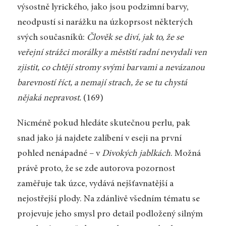
výsostně lyrického, jako jsou podzimní barvy,
neodpustí si narážku na úzkoprsost některých
svých současníků:
Člověk se diví, jak to, že se
veřejní strážci morálky a městští radní nevydali ven
zjistit, co chtějí stromy svými barvami a nevázanou
barevností říct, a nemají strach, že se tu chystá
nějaká nepravost.
(169)
Nicméně pokud hledáte skutečnou perlu, pak
snad jako já najdete zalíbení v eseji na první
pohled nenápadné – v
Divokých jablkách
. Možná
právě proto, že se zde autorova pozornost
zaměřuje tak úzce, vydává nejšťavnatější a
nejostřejší plody. Na zdánlivě všedním tématu se
projevuje jeho smysl pro detail podložený silným