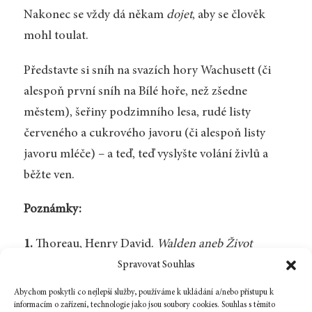
Nakonec se vždy dá někam
dojet
, aby se člověk
mohl toulat.
Představte si sníh na svazích hory Wachusett (či
alespoň první sníh na Bílé hoře, než zšedne
městem), šeřiny podzimního lesa, rudé listy
červeného a cukrového javoru (či alespoň listy
javoru mléče) – a teď, teď vyslyšte volání živlů a
běžte ven.
Poznámky:
1.
Thoreau, Henry David.
Walden aneb Život
v lesích
. Přeložil Josef Schwarz. Praha: Odeon,
Spravovat Souhlas
1991. 76, 11.
[Zpět]
Abychom poskytli co nejlepší služby, používáme k ukládání a/nebo přístupu k
informacím o zařízení, technologie jako jsou soubory cookies. Souhlas s těmito