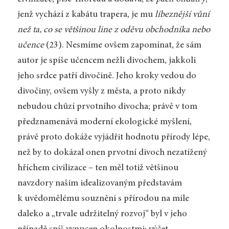
jenž vychází z kabátu trapera, je mu
líbeznější vůní
než ta, co se většinou line z oděvu obchodníka nebo
učence
(23). Nesmíme ovšem zapomínat, že sám
autor je spíše učencem nežli divochem, jakkoli
jeho srdce patří divočině. Jeho kroky vedou do
divočiny, ovšem vyšly z města, a proto nikdy
nebudou chůzí prvotního divocha; právě v tom
předznamenává moderní ekologické myšlení,
právě proto dokáže vyjádřit hodnotu přírody lépe,
než by to dokázal onen prvotní divoch nezatížený
hříchem civilizace – ten měl totiž většinou
navzdory našim idealizovaným představám
k uvědomělému souznění s přírodou na míle
daleko a „trvale udržitelný rozvoj“ byl v jeho