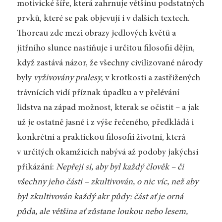
motivické šíře, která zahrnuje většinu podstatných
prvků, které se pak objevují i v dalších textech.
Thoreau zde mezi obrazy jedlových květů a
jitřního slunce nastiňuje i určitou filosofii dějin,
když zastává názor, že všechny civilizované národy
byly
vyživovány pralesy
, v krotkosti a zastřižených
trávnících vidí příznak úpadku a v přelévání
lidstva na západ možnost, kterak se očistit – a jak
už je ostatně jasné i z výše řečeného, předkládá i
konkrétní a praktickou filosofii životní, která
v určitých okamžicích nabývá až podoby jakýchsi
přikázání:
Nepřeji si, aby byl každý člověk – či
všechny jeho části – zkultivován, o nic víc, než aby
byl zkultivován každý akr půdy: část ať je orná
půda, ale většina ať zůstane loukou nebo lesem,