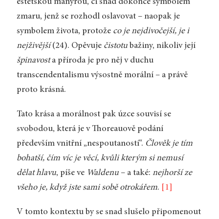
estétskou manýrou, či snad dokonce symbolem
zmaru, jenž se rozhodl oslavovat – naopak je
symbolem života, protože
co je nejdivočejší, je i
nejživější
(24). Opěvuje
čistotu
bažiny, nikoliv její
špinavost
a příroda je pro něj v duchu
transcendentalismu výsostně morální – a právě
proto krásná.
Tato krása a morálnost pak úzce souvisí se
svobodou, která je v Thoreauově podání
především vnitřní „nespoutaností“.
Člověk je tím
bohatší, čím víc je věcí, kvůli kterým si nemusí
dělat hlavu
, píše ve
Waldenu
– a také:
nejhorší ze
všeho je, když jste sami sobě otrokářem
.
[1]
V tomto kontextu by se snad slušelo připomenout