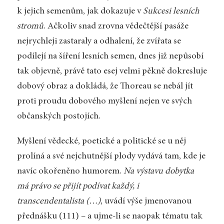
k jejich semenům, jak dokazuje v
Sukcesi lesních
stromů
. Ačkoliv snad zrovna vědečtější pasáže
nejrychleji zastaraly a odhalení, že zvířata se
podílejí na šíření lesních semen, dnes již nepůsobí
tak objevně, právě tato esej velmi pěkně dokresluje
dobový obraz a dokládá, že Thoreau se nebál jít
proti proudu dobového myšlení nejen ve svých
občanských postojích.
Myšlení vědecké, poetické a politické se u něj
prolíná a své nejchutnější plody vydává tam, kde je
navíc okořeněno humorem.
Na výstavu dobytka
má právo se přijít podívat každý, i
transcendentalista (…)
, uvádí výše jmenovanou
přednášku (111) – a ujme-li se naopak tématu tak