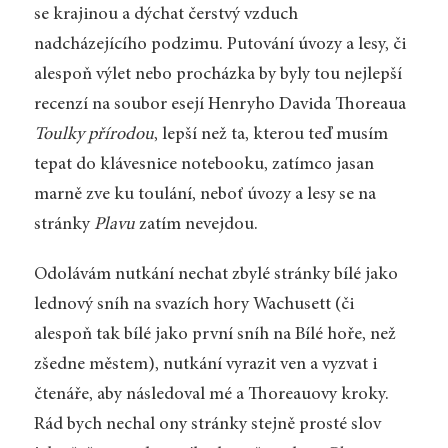
se krajinou a dýchat čerstvý vzduch
nadcházejícího podzimu. Putování úvozy a lesy, či
alespoň výlet nebo procházka by byly tou nejlepší
recenzí na soubor esejí Henryho Davida Thoreaua
Toulky přírodou
, lepší než ta, kterou teď musím
tepat do klávesnice notebooku, zatímco jasan
marně zve ku toulání, neboť úvozy a lesy se na
stránky
Plavu
zatím nevejdou.
Odolávám nutkání nechat zbylé stránky bílé jako
lednový sníh na svazích hory Wachusett (či
alespoň tak bílé jako první sníh na Bílé hoře, než
zšedne městem), nutkání vyrazit ven a vyzvat i
čtenáře, aby následoval mé a Thoreauovy kroky.
Rád bych nechal ony stránky stejně prosté slov