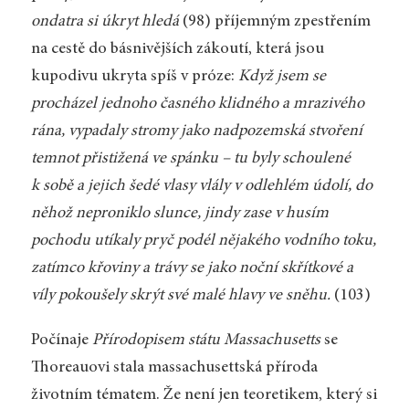
ondatra si úkryt hledá
(98) příjemným zpestřením
na cestě do básnivějších zákoutí, která jsou
kupodivu ukryta spíš v próze:
Když jsem se
procházel jednoho časného klidného a mrazivého
rána, vypadaly stromy jako nadpozemská stvoření
temnot přistižená ve spánku – tu byly schoulené
k sobě a jejich šedé vlasy vlály v odlehlém údolí, do
něhož neproniklo slunce, jindy zase v husím
pochodu utíkaly pryč podél nějakého vodního toku,
zatímco křoviny a trávy se jako noční skřítkové a
víly pokoušely skrýt své malé hlavy ve sněhu.
(103)
Počínaje
Přírodopisem státu Massachusetts
se
Thoreauovi stala massachusettská příroda
životním tématem. Že není jen teoretikem, který si