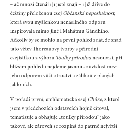
– ač mnozí čtenáři ji jistě znají – i již dříve do
češtiny přeloženou esej
Občanská neposlušnost
,
která svou myšlenkou nenásilného odporu
inspirovala mimo jiné i Mahátmu Gándhího.
Ačkoliv by se mohlo na první pohled zdát, že snad
tato větev Thoreauovy tvorby s přírodní
esejistikou z výboru
Toulky přírodou
nesouvisí, při
bližším pohledu najdeme jasnou souvislost mezi
jeho odporem vůči otroctví a zálibou v planých
jabloních.
V pořadí první, emblematická esej
Chůze
, z které
jsem v předchozích odstavcích hojně citoval,
tematizuje a obhajuje „toulky přírodou“ jako
takové, ale zároveň se rozpíná do patrně největší