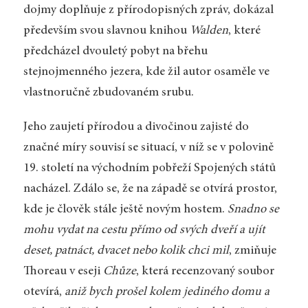
dojmy doplňuje z přírodopisných zpráv, dokázal
především svou slavnou knihou
Walden
, které
předcházel dvouletý pobyt na břehu
stejnojmenného jezera, kde žil autor osaměle ve
vlastnoručně zbudovaném srubu.
Jeho zaujetí přírodou a divočinou zajisté do
značné míry souvisí se situací, v níž se v polovině
19. století na východním pobřeží Spojených států
nacházel. Zdálo se, že na západě se otvírá prostor,
kde je člověk stále ještě novým hostem.
Snadno se
mohu vydat na cestu přímo od svých dveří a ujít
deset, patnáct, dvacet nebo kolik chci mil
, zmiňuje
Thoreau v eseji
Chůze
, která recenzovaný soubor
otevírá,
aniž bych prošel kolem jediného domu a