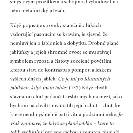
smyslovým prožitkem a schopnost vybudovat na
něm metaforický přesah.
Když popisuje stromky statečně v lukách
vzdorující pasoucím se kravám, je zjevné, že
nemluví jen o jabloních a dobytku. Drobné plané
jablůňky a jejich skromné ovoce se mu stávají
symbolem ryzosti a čistoty zocelené povětřím,
kterou staví do kontrastu s pompou a leskem
vyšlechtěných jablek:
Co je mi po Idunniných
jablkách, když mám tahle?
(137) Když chválí
šťavnatou chuť padančat sesbíraných na mezi, jako
bychom na chvíli i my ucítili jejich chuť – chuť, ke
které neodmyslitelně patří vítr a podzimní nebe.
Je
však zajímavé, že když se plané jablko – které tu
tolik vychvaluji pro energickou a zemitou chuť, jíž