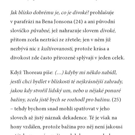
Jak blízko dobrému je, co je divoké!
prohlašuje
v parafrázi na Bena Jonsona (24) a ani původní
slovíčko
půvabné
, jež nahrazuje slovem
divoké
,
přitom zcela neztrácí ze zřetele; jen v něm již
nezbývá nic z
kultivovanosti
, protože krása a
divokost zde často přirozeně splývají v jeden celek.
Když Thoreau píše:
(…) kdyby mi někdo nabídl,
jestli chci bydlet v blízkosti té nejkrásnější zahrady,
jakou kdy stvořil lidský um, nebo u nějaké ponuré
bažiny, zcela jistě bych se rozhodl pro bažinu.
(25)
– tehdy bychom snad mohli spatřovat v jeho
slovech až jistý náznak dekadence. Té je však na
hony vzdálen, protože bažina pro něj není jakousi