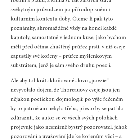
rostlin a ptáků, a kniha se tak zároveň stává
svébytným průvodcem po přírodopisném i
kulturním kontextu doby. Čteme-li pak tyto
poznámky, shromážděné vždy na konci každé
kapitoly, samostatně v jednom kuse, jako bychom
měli před očima zhuštěný průřez prstí, v níž eseje
zapustily své kořeny – průřez myšlenkovým
substrátem, jenž je sám svého druhu poezií.
Ale aby tolikrát skloňované slovo „poezie“
nevyvolalo dojem, že Thoreauovy eseje jsou jen
nějakou poetickou dojmologií: po výše řečeném
by to patrně ani nebylo třeba, přesto by se patřilo
zdůraznit, že autor se ve všech svých polohách
projevuje jako nesmírně bystrý pozorovatel, jehož
pozorování a uvažování jde ke kořenům věcí – a