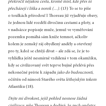
překročil nějakou cestu, kromě míst, kde přes ni
přecházejí i liška a norek (…)
. (13) To se to píše
o toulkách přírodou! I Thoreau již vyjadřuje obavy,
že jednou lidé rozdělí divočinu cestami a ploty, a
v nadsázce popisuje muže, jemuž ve vyměřování
pozemku pomáhá sám kníže temnot, ačkoliv
kolem je zemský ráj obydlený anděly a otevřený
pro ty, kdož se chtějí dívat – ale zdá se, že je to
vyhlídka ještě nesmírně vzdálená v tom okamžiku,
kdy se civilizovaný svět teprve bujně přelévá přes
nekonečné prérie k západu
jako do budoucnosti
,
očištěn od nánosů Starého světa
léthejským tokem
Atlantiku (18).
Dejte mi divokost, jejíž pohled nesnese žádná
civilizace
, píše Thoreau a dodává, že
pach ondatry
,