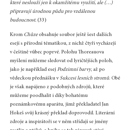
které neslouží jen k okamžitému využití, ale (…)
připravují úrodnou půdu pro vzdálenou
budoucnost.
(33)
Krom
Chůze
obsahuje soubor ještě šest dalších
esejí s přírodní tématikou, z nichž čtyři vycházejí
v češtině vůbec poprvé. Polohu Thoreauova
myšlení můžeme sledovat od lyričtějších poloh,
jako je například esej
Podzimní barvy
, až po
vědeckou přednášku v
Sukcesi lesních stromů
. Obé
je však napájeno z podobných zdrojů, které
můžeme poodhalit i díky bohatému
poznámkovému aparátu, jímž překladatel Jan
Hokeš svůj krásný překlad doprovodil. Literární
zdroje a inspirátoři se v něm střídají se jmény