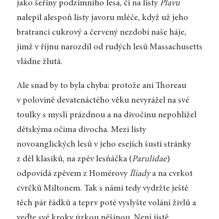
jako šeřiny podzimního lesa, či na listy
Plavu
nalepil alespoň listy javoru mléče, když už jeho
bratranci cukrový a červený nezdobí naše háje,
jimž v říjnu narozdíl od rudých lesů Massachusetts
vládne žlutá.
Ale snad by to byla chyba: protože ani Thoreau
v polovině devatenáctého věku nevyrážel na své
toulky s myslí prázdnou a na divočinu nepohlížel
dětskýma očima divocha. Mezi listy
novoanglických lesů v jeho esejích šustí stránky
z děl klasiků, na zpěv lesňáčka (
Parulidae
)
odpovídá zpěvem z Homérovy
Íliady
a na cvrkot
cvrčků Miltonem. Tak s námi tedy vydržte ještě
těch pár řádků a teprv poté vyslyšte volání živlů a
veďte své kroky úzkou pěšinou. Není jistě