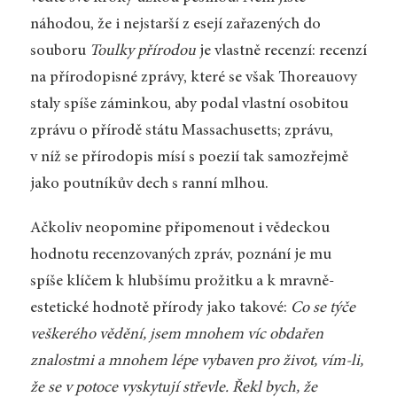
náhodou, že i nejstarší z esejí zařazených do
souboru
Toulky přírodou
je vlastně recenzí: recenzí
na přírodopisné zprávy, které se však Thoreauovy
staly spíše záminkou, aby podal vlastní osobitou
zprávu o přírodě státu Massachusetts; zprávu,
v níž se přírodopis mísí s poezií tak samozřejmě
jako poutníkův dech s ranní mlhou.
Ačkoliv neopomine připomenout i vědeckou
hodnotu recenzovaných zpráv, poznání je mu
spíše klíčem k hlubšímu prožitku a k mravně-
estetické hodnotě přírody jako takové:
Co se týče
veškerého vědění, jsem mnohem víc obdařen
znalostmi a mnohem lépe vybaven pro život, vím-li,
že se v potoce vyskytují střevle. Řekl bych, že