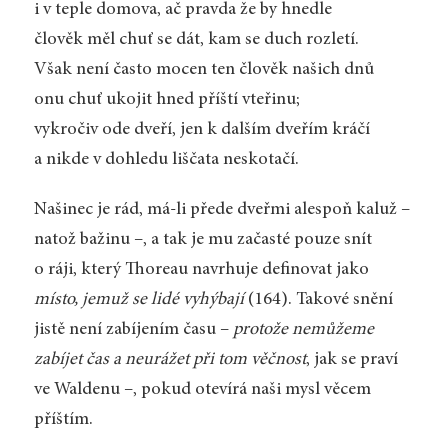
i v teple domova, ač pravda že by hnedle
člověk měl chuť se dát, kam se duch rozletí.
Však není často mocen ten člověk našich dnů
onu chuť ukojit hned příští vteřinu;
vykročiv ode dveří, jen k dalším dveřím kráčí
a nikde v dohledu liščata neskotačí.
Našinec je rád, má-li přede dveřmi alespoň kaluž –
natož bažinu –, a tak je mu začasté pouze snít
o ráji, který Thoreau navrhuje definovat jako
místo, jemuž se lidé vyhýbají
(164). Takové snění
jistě není zabíjením času –
protože nemůžeme
zabíjet čas a neurážet při tom věčnost
, jak se praví
ve Waldenu –, pokud otevírá naši mysl věcem
příštím.