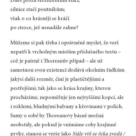
Dnes próza recenzentům stačí,
silnice stačí poutníkům;
však o co krásněji se kráčí
po stezce, jež nenadále zahne?
Můžeme si pak třeba i oprávněně myslet, že verš
nepatří k vrcholným místům příslušného textu –
což je patrně i Thoreauův případ – ale už
samotnou svou existencí dodává okolním řádkům
jakýsi další rozměr, činí je plastičtějšími a
pestřejšími; tak jako se krása krajiny, kterou
procházíme, nepoměřuje jen nejvyššími kopci, ale
i roklemi, bludnými balvany a křovinami v polích.
Samy o sobě by Thoreauovy básně možná
neobstály, ale pokud je vnímáme coby krajinné
prvky, stanou se verše jako
Stále výš se řeka zvedá /