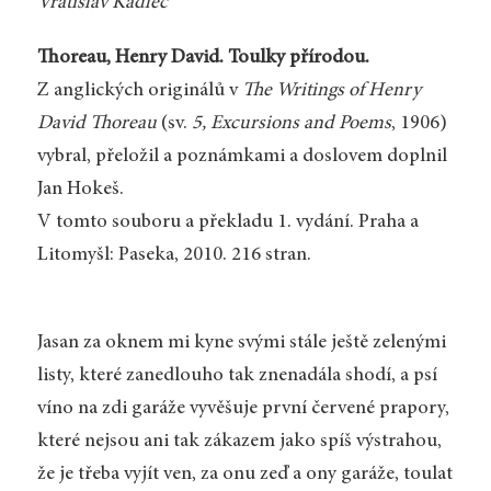
Vratislav Kadlec
Thoreau, Henry David. Toulky přírodou.
Z anglických originálů v
The Writings of Henry
David Thoreau
(sv.
5, Excursions and Poems
, 1906)
vybral, přeložil a poznámkami a doslovem doplnil
Jan Hokeš.
V tomto souboru a překladu 1. vydání. Praha a
Litomyšl: Paseka, 2010. 216 stran.
Jasan za oknem mi kyne svými stále ještě zelenými
listy, které zanedlouho tak znenadála shodí, a psí
víno na zdi garáže vyvěšuje první červené prapory,
které nejsou ani tak zákazem jako spíš výstrahou,
že je třeba vyjít ven, za onu zeď a ony garáže, toulat