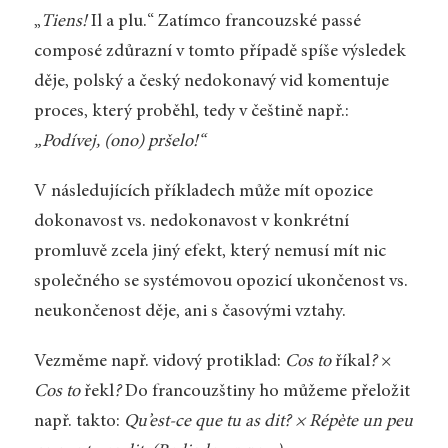
„
Tiens!
Il a plu.“ Zatímco francouzské passé
composé zdůrazní v tomto případě spíše výsledek
děje, polský a český nedokonavý vid komentuje
proces, který proběhl, tedy v češtině např.:
„Podívej, (ono) pršelo!“
V následujících příkladech může mít opozice
dokonavost vs. nedokonavost v konkrétní
promluvě zcela jiný efekt, který nemusí mít nic
společného se systémovou opozicí ukončenost vs.
neukončenost děje, ani s časovými vztahy.
Vezměme např. vidový protiklad:
Cos to
říkal
?
×
Cos to
řekl
?
Do francouzštiny ho můžeme přeložit
např. takto:
Qu’est-ce que tu as dit? × Répète un peu