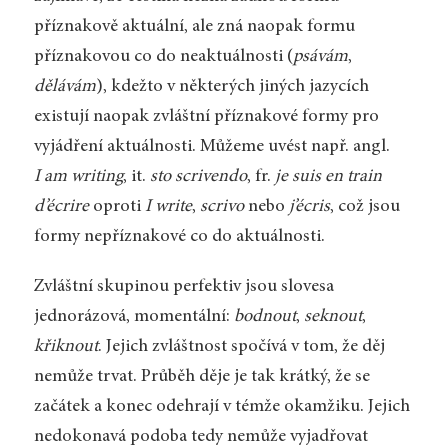
příznakově aktuální, ale zná naopak formu
příznakovou co do neaktuálnosti (
psávám
,
dělávám
), kdežto v některých jiných jazycích
existují naopak zvláštní příznakové formy pro
vyjádření aktuálnosti. Můžeme uvést např. angl.
I am writing
, it.
sto scrivendo
, fr.
je suis en train
d’écrire
oproti
I write
,
scrivo
nebo
j’écris
, což jsou
formy nepříznakové co do aktuálnosti.
Zvláštní skupinou perfektiv jsou slovesa
jednorázová, momentální:
bodnout
,
seknout
,
křiknout
. Jejich zvláštnost spočívá v tom, že děj
nemůže trvat. Průběh děje je tak krátký, že se
začátek a konec odehrají v témže okamžiku. Jejich
nedokonavá podoba tedy nemůže vyjadřovat