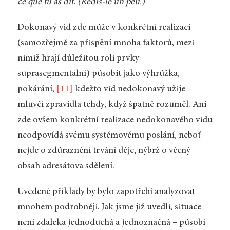
ce que tu as dit. (Redis-le un peu.)
Dokonavý vid zde může v konkrétní realizaci
(samozřejmě za přispění mnoha faktorů, mezi
nimiž hrají důležitou roli prvky
suprasegmentální) působit jako výhrůžka,
pokárání,
[11]
kdežto vid nedokonavý užije
mluvčí zpravidla tehdy, když špatně rozuměl. Ani
zde ovšem konkrétní realizace nedokonavého vidu
neodpovídá svému systémovému poslání, neboť
nejde o zdůraznění trvání děje, nýbrž o věcný
obsah adresátova sdělení.
Uvedené příklady by bylo zapotřebí analyzovat
mnohem podrobněji. Jak jsme již uvedli, situace
není zdaleka jednoduchá a jednoznačná – působí