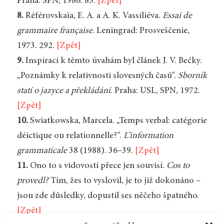
Praha: SPN, 1986. 85.
[Zpět]
8.
Référovskaïa, E. A. a A. K. Vassiliéva.
Essai de
grammaire française
. Leningrad: Prosveščenie,
1973. 292.
[Zpět]
9.
Inspirací k těmto úvahám byl článek J. V. Bečky.
„Poznámky k relativnosti slovesných časů“.
Sborník
statí o jazyce a překládání
. Praha: USL, SPN, 1972.
[Zpět]
10.
Swiatkowska, Marcela. „Temps verbal: catégorie
déictique ou relationnelle?“.
L’information
grammaticale
38 (1988). 36–39.
[Zpět]
11.
Ono to s vidovostí přece jen souvisí.
Cos to
provedl?
Tím, žes to vyslovil, je to již dokonáno –
jsou zde důsledky, dopustil ses něčeho špatného.
[Zpět]