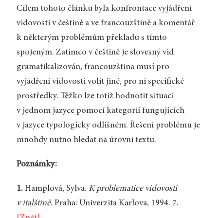
Cílem tohoto článku byla konfrontace vyjádření
vidovosti v češtině a ve francouzštině a komentář
k některým problémům překladu s tímto
spojeným. Zatímco v češtině je slovesný vid
gramatikalizován, francouzština musí pro
vyjádření vidovosti volit jiné, pro ni specifické
prostředky. Těžko lze totiž hodnotit situaci
v jednom jazyce pomocí kategorií fungujících
v jazyce typologicky odlišném. Řešení problému je
mnohdy nutno hledat na úrovni textu.
Poznámky:
1.
Hamplová, Sylva.
K problematice vidovosti
v italštině
. Praha: Univerzita Karlova, 1994. 7.