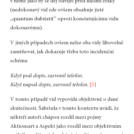
v němž jako by se děj odvíjel před našimi zraky
(nedokonavý vid zde ovšem obsahuje jisté
„quantum dubitatif“ oproti konstatujícímu vidu
dokonavému).
V jiných případech ovšem nelze oba vidy libovolně
zaměňovat, jak dokazuje třeba toto incidenční
schéma:
Když
psal
dopis, zazvonil telefon.
Když
napsal
dopis, zazvonil telefon.
[5]
V tomto případě vid vypovídá objektivně o dané
skutečnosti. Šabršula v tomto kontextu uvádí, že
někteří autoři chápou rozdíl mezi pojmy
Aktionsart a Aspekt jako rozdíl mezi objektivním