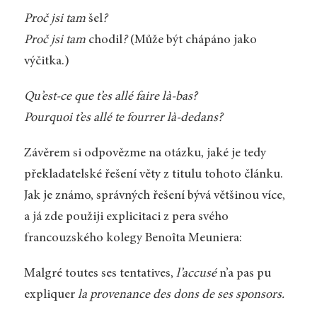
Proč jsi tam
šel
?
Proč jsi tam
chodil
?
(Může být chápáno jako
výčitka.)
Qu’est-ce que t’es allé faire là-bas?
Pourquoi t’es allé te fourrer là-dedans?
Závěrem si odpovězme na otázku, jaké je tedy
překladatelské řešení věty z titulu tohoto článku.
Jak je známo, správných řešení bývá většinou více,
a já zde použiji explicitaci z pera svého
francouzského kolegy Benoîta Meuniera:
Malgré toutes ses tentatives,
l’accusé
n’a pas pu
expliquer
la provenance des dons de ses sponsors.