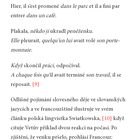
Hier, il s’est promené
dans le parc
et il a fini par
entrer
dans un café.
Plakala,
někdo jí
ukradl
peněženku.
Elle
pleurait,
quelqu’un lui
avait volé
son porte-
monnaie.
Když
skončil
práci
, odpočíval.
A chaque fois qu‘
il avait terminé
son travail
, il se
reposait.
[9]
Odlišné pojímání slovesného děje ve slovanských
jazycích a ve francouzštině ilustruje ve svém
článku polská lingvistka Swiatkowska,
[10]
když
cituje Vetův příklad dvou reakcí na počasí. Po
zjištění, že venku pršelo, prohlásí Francouz: