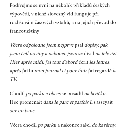
Podívejme se nyní na několik příkladů českých
výpovědí, v nichž slovesný vid funguje při
rozlišování časových vztahů, a na jejich převod do
francouzštiny:
Včera odpoledne jsem nejprve
psal
dopisy, pak
jsem četl noviny a nakonec jsem
se díval
na televizi.
Hier après midi, j’ai tout d’abord
écrit
les lettres,
après
j’ai lu
mon journal et pour finir
j’ai regardé
la
TV.
Chodil
po parku a občas
se posadil
na lavičku.
Il se promenait
dans le parc et parfois
il s’asseyait
sur un banc.
Včera chodil
po parku
a nakonec zašel
do kavárny.