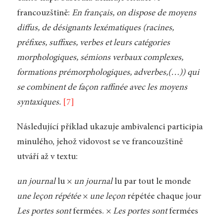
francouzštině:
En français, on dispose de moyens
diffus, de désignants lexématiques (racines,
préfixes, suffixes, verbes et leurs catégories
morphologiques, sémions verbaux complexes,
formations prémorphologiques, adverbes,(…)) qui
se combinent de façon raffinée avec les moyens
syntaxiques.
[7]
Následující příklad ukazuje ambivalenci participia
minulého, jehož vidovost se ve francouzštině
utváří až v textu:
un journal
lu ×
un journal
lu par tout le monde
une leçon répétée
×
une leçon
répétée chaque jour
Les portes sont
fermées. ×
Les portes sont
fermées