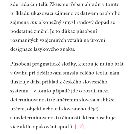
zde řada činitelů. Zkusme třeba nahradit v tomto
příkladu ukazovací zájmeno
to
dativem osobního
zájmena
mu
a konečný smysl i vidový dopad se
podstatně změní. Je to důkaz působení
rozmanitých vzájemných vztahů na úrovni
designace jazykového znaku.
Působení pragmatické složky, kterou je nutno brát
v úvahu při dešifrování smyslu celého textu, nám
ilustruje další příklad z českého slovesného
systému – v tomto případě jde o rozdíl mezi
determinovaností (zaměřením slovesa na bližší
určení, objekt nebo cíl slovesného děje)
a nedeterminovaností (činností, která obsahuje
více aktů, opakování apod.).
[12]