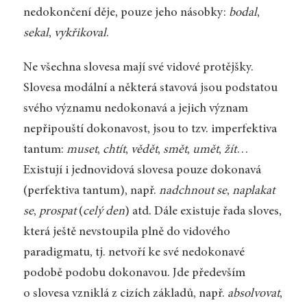
nedokončení děje, pouze jeho násobky:
bodal
,
sekal
,
vykřikoval
.
Ne všechna slovesa mají své vidové protějšky.
Slovesa modální a některá stavová jsou podstatou
svého významu nedokonavá a jejich význam
nepřipouští dokonavost, jsou to tzv. imperfektiva
tantum:
muset
,
chtít
,
vědět
,
smět
,
umět
,
žít
…
Existují i jednovidová slovesa pouze dokonavá
(perfektiva tantum), např.
nadchnout se
,
naplakat
se
,
prospat
(
celý den
) atd. Dále existuje řada sloves,
která ještě nevstoupila plně do vidového
paradigmatu, tj. netvoří ke své nedokonavé
podobě podobu dokonavou. Jde především
o slovesa vzniklá z cizích základů, např.
absolvovat
,