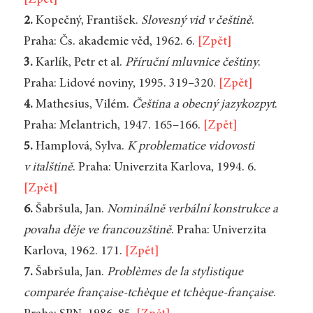
[Zpět]
2.
Kopečný, František.
Slovesný vid v češtině
.
Praha: Čs. akademie věd, 1962. 6.
[Zpět]
3.
Karlík, Petr et al.
Příruční mluvnice češtiny
.
Praha: Lidové noviny, 1995. 319–320.
[Zpět]
4.
Mathesius, Vilém.
Čeština a obecný jazykozpyt
.
Praha: Melantrich, 1947. 165–166.
[Zpět]
5.
Hamplová, Sylva.
K problematice vidovosti
v italštině
. Praha: Univerzita Karlova, 1994. 6.
[Zpět]
6.
Šabršula, Jan.
Nominálně verbální konstrukce a
povaha děje ve francouzštině
. Praha: Univerzita
Karlova, 1962. 171.
[Zpět]
7.
Šabršula, Jan.
Problèmes de la stylistique
comparée française-tchèque et tchèque-française
.