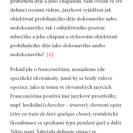
průběhem děje a jeho chápáním. Sám ovšem ve své
definici rozumí videm „jazykové vyjádření jak
objektivně probíhajícího děje dokonavého nebo
nedokonavého, tak i subjektivního postoje
mluvčího a jeho chápání a stylisování objektivně
probíhajícího děje jako dokonavého anebo
nedokonavého“.
[6]
Pokud jde o francouzštinu, nenajdeme zde
specifické ekvivalenty, jimiž by se řešily vidové
opozice, jako je tomu ve slovanských jazycích.
Francouzština používá jiné jazykové prostředky,
např. lexikální (
chercher – trouver
), slovesné opisy
(
être en train de faire quelque chose
), syntaktické
(kombinace se spojkami typu
pendant que
) a další.
Takto např. Šabršula definuje situaci ve