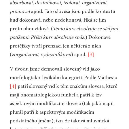
absorbovat
,
dezinfikovat
,
izolovat
,
organizovat
,
promovat
apod. Tato slovesa jsou podle kontextu
buď dokonavá, nebo nedokonavá, říká se jim
proto obouvidová. (
Tento kurs absolvuje se stálými
potížemi. Příští kurs absolvuje snáz.
) Dokonavé
protějšky tvoří prefixací jen některá z nich
(
zorganizovat
,
vydezinfikovat
) apod.
[3]
V úvodu jsme definovali slovesný vid jako
morfologicko-lexikální kategorii. Podle Mathesia
[4]
patří slovesný vid k těm znakům slovesa, které
mají onomatologickou funkci a patří k tzv.
aspektovým modifikacím slovesa (tak jako např.
plurál patří k aspektovým modifikacím
podstatného jména), tzn. že taková mluvnická