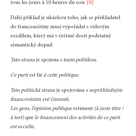
tous les jours à 10 heures du soir.
[8]
Další příklad je ukázkou toho, jak se překladatel
do francouzštiny musí vypořádat s vidovým
rozdílem, který má v češtině dosti podstatný
sémantický dopad:
Tato strana
je spojena
s touto politikou.
Ce parti
est lié
à cette politique.
Tato politická strana
je spojována
s neprůhledným
financováním své činnosti.
Les gens, l’opinion publique
estiment
(à juste titre /
à tort)
que
le financement des activités de ce parti
est occulte.