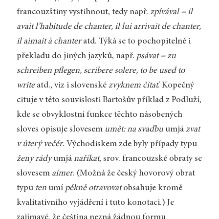
francouzštiny vystihnout, tedy např.
zpívával = il
avait l’habitude de chanter, il lui arrivait de chanter,
il aimait à chanter
atd. Týká se to pochopitelně i
překladu do jiných jazyků, např.
psávat = zu
schreiben pflegen, scribere solere, to be used to
write
atd., viz i slovenské
zvyknem čítať
. Kopečný
cituje v této souvislosti Bartošův příklad z Podluží,
kde se obvyklostní funkce těchto násobených
sloves opisuje slovesem
umět: na svaďbu
umjá
zvat
v úterý večér
. Východiskem zde byly případy typu
ženy rády
umjá
naříkat
, srov. francouzské obraty se
slovesem
aimer
. (Možná že český hovorový obrat
typu
ten
umí
pěkně otravovat
obsahuje kromě
kvalitativního vyjádření i tuto konotaci.) Je
zajímavé, že čeština nezná žádnou formu