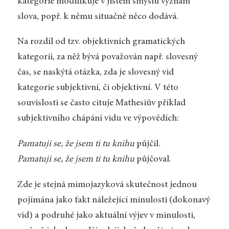
kategorie modifikuje v jistém smyslu význam
slova, popř. k němu situačně něco dodává.
Na rozdíl od tzv. objektivních gramatických
kategorií, za něž bývá považován např. slovesný
čas, se naskýtá otázka, zda je slovesný vid
kategorie subjektivní, či objektivní. V této
souvislosti se často cituje Mathesiův příklad
subjektivního chápání vidu ve výpovědích:
Pamatuji se, že jsem ti tu knihu
půjčil.
Pamatuji se, že jsem ti tu knihu
půjčoval.
Zde je stejná mimojazyková skutečnost jednou
pojímána jako fakt náležející minulosti (dokonavý
vid) a podruhé jako aktuální výjev v minulosti,