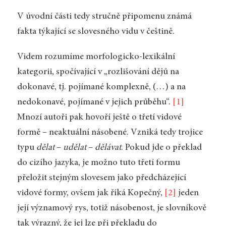
V úvodní části tedy stručně připomenu známá
fakta týkající se slovesného vidu v češtině.
Videm rozumíme morfologicko-lexikální
kategorii, spočívající v „rozlišování dějů na
dokonavé, tj. pojímané komplexně, (…) a na
nedokonavé, pojímané v jejich průběhu“.
[1]
Mnozí autoři pak hovoří ještě o třetí vidové
formě – neaktuální násobené. Vzniká tedy trojice
typu
dělat
–
udělat
–
dělávat
. Pokud jde o překlad
do cizího jazyka, je možno tuto třetí formu
přeložit stejným slovesem jako předcházející
vidové formy, ovšem jak říká Kopečný,
[2]
jeden
její významový rys, totiž násobenost, je slovníkově
tak výrazný, že jej lze při překladu do