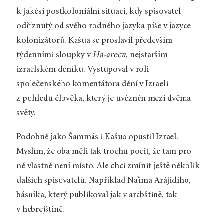
k jakési postkoloniální situaci, kdy spisovatel
odříznutý od svého rodného jazyka píše v jazyce
kolonizátorů. Kašua se proslavil především
týdenními sloupky v
Ha-arecu
, nejstarším
izraelském deníku. Vystupoval v roli
společenského komentátora dění v Izraeli
z pohledu člověka, který je uvězněn mezi dvěma
světy.
Podobně jako Šammás i Kašua opustil Izrael.
Myslím, že oba měli tak trochu pocit, že tam pro
ně vlastně není místo. Ale chci zmínit ještě několik
dalších spisovatelů. Například Na’íma Arájidího,
básníka, který publikoval jak v arabštině, tak
v hebrejštině.