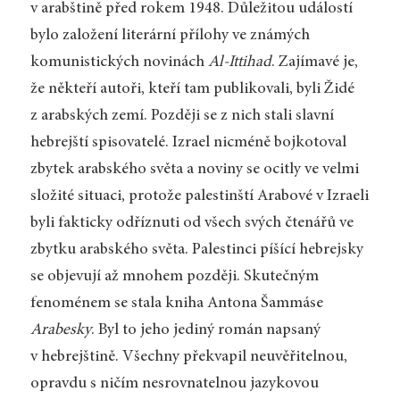
v arabštině před rokem 1948. Důležitou událostí
bylo založení literární přílohy ve známých
komunistických novinách
Al-Ittihad
. Zajímavé je,
že někteří autoři, kteří tam publikovali, byli Židé
z arabských zemí. Později se z nich stali slavní
hebrejští spisovatelé. Izrael nicméně bojkotoval
zbytek arabského světa a noviny se ocitly ve velmi
složité situaci, protože palestinští Arabové v Izraeli
byli fakticky odříznuti od všech svých čtenářů ve
zbytku arabského světa. Palestinci píšící hebrejsky
se objevují až mnohem později. Skutečným
fenoménem se stala kniha Antona Šammáse
Arabesky
. Byl to jeho jediný román napsaný
v hebrejštině. Všechny překvapil neuvěřitelnou,
opravdu s ničím nesrovnatelnou jazykovou