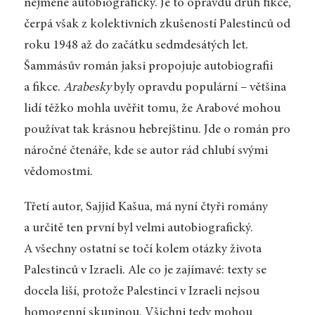
nejméně autobiografický. Je to opravdu druh fikce,
čerpá však z kolektivních zkušeností Palestinců od
roku 1948 až do začátku sedmdesátých let.
Šammásův román jaksi propojuje autobiografii
a fikce.
Arabesky
byly opravdu populární – většina
lidí těžko mohla uvěřit tomu, že Arabové mohou
používat tak krásnou hebrejštinu. Jde o román pro
náročné čtenáře, kde se autor rád chlubí svými
vědomostmi.
Třetí autor, Sajjid Kašua, má nyní čtyři romány
a určitě ten první byl velmi autobiografický.
A všechny ostatní se točí kolem otázky života
Palestinců v Izraeli. Ale co je zajímavé: texty se
docela liší, protože Palestinci v Izraeli nejsou
homogenní skupinou. Všichni tedy mohou