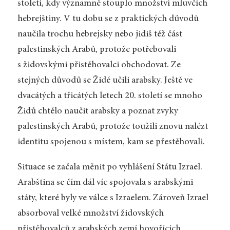
století, kdy významně stouplo množství mluvčích
hebrejštiny. V tu dobu se z praktických důvodů
naučila trochu hebrejsky nebo jidiš též část
palestinských Arabů, protože potřebovali
s židovskými přistěhovalci obchodovat. Ze
stejných důvodů se Židé učili arabsky. Ještě ve
dvacátých a třicátých letech 20. století se mnoho
Židů chtělo naučit arabsky a poznat zvyky
palestinských Arabů, protože toužili znovu nalézt
identitu spojenou s místem, kam se přestěhovali.
Situace se začala měnit po vyhlášení Státu Izrael.
Arabština se čím dál víc spojovala s arabskými
státy, které byly ve válce s Izraelem. Zároveň Izrael
absorboval velké množství židovských
přistěhovalců z arabských zemí hovořících