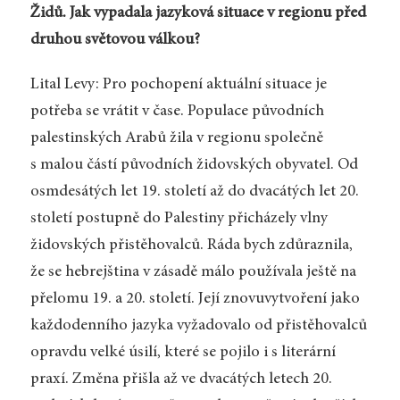
Židů. Jak vypadala jazyková situace v regionu před
druhou světovou válkou?
Lital Levy: Pro pochopení aktuální situace je
potřeba se vrátit v čase. Populace původních
palestinských Arabů žila v regionu společně
s malou částí původních židovských obyvatel. Od
osmdesátých let 19. století až do dvacátých let 20.
století postupně do Palestiny přicházely vlny
židovských přistěhovalců. Ráda bych zdůraznila,
že se hebrejština v zásadě málo používala ještě na
přelomu 19. a 20. století. Její znovuvytvoření jako
každodenního jazyka vyžadovalo od přistěhovalců
opravdu velké úsilí, které se pojilo i s literární
praxí. Změna přišla až ve dvacátých letech 20.