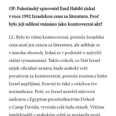
OP: Palestinský spisovatel Emil Habíbí získal
v roce 1992 Izraelskou cenu za literaturu. Proč
bylo její udílení vnímáno jako kontroverzní akt?
LL: Bylo to velmi kontroverzní, protože Izraelská
cena není jen cenou za literaturu, ale uděluje se
v mnoha oborech. Jedná se v podstatě o nejvyšší
státní vyznamenání. Takže cokoli, co Stát Izrael
nějak oficiálně uznává, bude arabský svět
považovat za kontroverzní, protože existenci Státu
Izrael nepřijímá. Souvisí to také s otázkou tzv.
normalizace. Poté, co Izrael uzavřel mírovou
smlouvu s Egyptem prostřednictvím Dohod
z Camp Davidu, vyvstala celá řada otázek. Většina
intelektuálů v arabském světě se postavila proti.