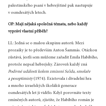
palestinského psaní v hebrejštině pak nastupuje
v osmdesátých letech.
OP: Mají nějaká společná témata, nebo každý
vypráví vlastní příběh?
LL: Jedná se o malou skupinu autorů. Mezi
prozaiky je to především Anton Šammás. Otázkou
zůstává, jestli sem můžeme zařadit Emila Habíbího,
protože nepsal hebrejsky. Zároveň každý zná
Podivné události kolem zmizení Sa’ída, smolaře
a pesoptimisty
(1974). Existovala i divadelní hra
a mnoho izraelských školáků generace
osmdesátých let ji vidělo. Když porovnáte texty
zmíněných autorů, zjistíte, že Habíbího román je