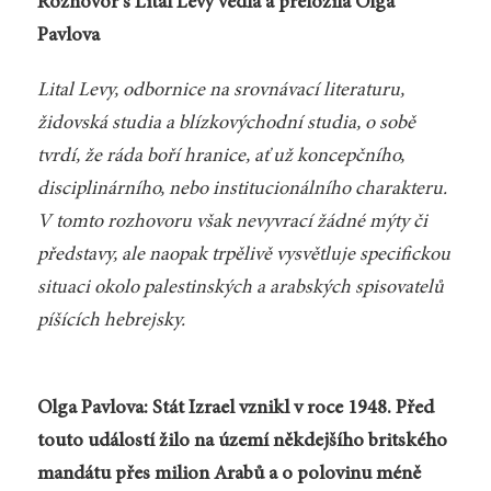
Rozhovor s Lital Levy vedla a přeložila Olga
Pavlova
Lital Levy, odbornice na srovnávací literaturu,
židovská studia a blízkovýchodní studia, o sobě
tvrdí, že ráda boří hranice, ať už koncepčního,
disciplinárního, nebo institucionálního charakteru.
V tomto rozhovoru však nevyvrací žádné mýty či
představy, ale naopak trpělivě vysvětluje specifickou
situaci okolo palestinských a arabských spisovatelů
píšících hebrejsky.
Olga Pavlova: Stát Izrael vznikl v roce 1948. Před
touto událostí žilo na území někdejšího britského
mandátu přes milion Arabů a o polovinu méně