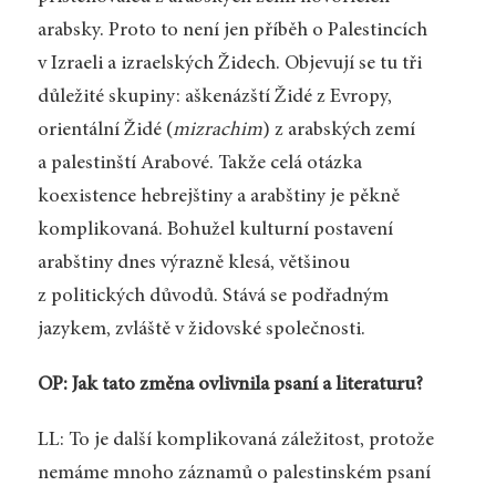
arabsky. Proto to není jen příběh o Palestincích
v Izraeli a izraelských Židech. Objevují se tu tři
důležité skupiny: aškenázští Židé z Evropy,
orientální Židé (
mizrachim
) z arabských zemí
a palestinští Arabové. Takže celá otázka
koexistence hebrejštiny a arabštiny je pěkně
komplikovaná. Bohužel kulturní postavení
arabštiny dnes výrazně klesá, většinou
z politických důvodů. Stává se podřadným
jazykem, zvláště v židovské společnosti.
OP: Jak tato změna ovlivnila psaní a literaturu?
LL: To je další komplikovaná záležitost, protože
nemáme mnoho záznamů o palestinském psaní