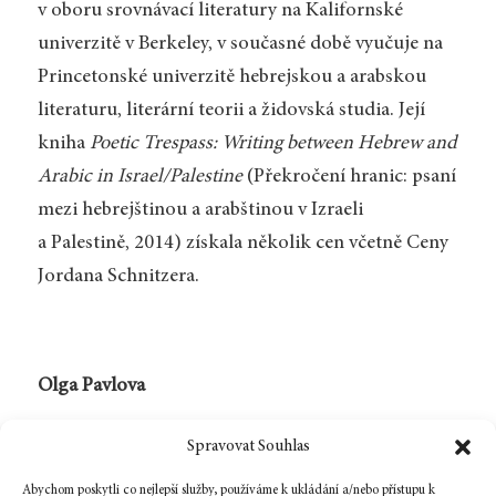
v oboru srovnávací literatury na Kalifornské
univerzitě v Berkeley, v současné době vyučuje na
Princetonské univerzitě hebrejskou a arabskou
literaturu, literární teorii a židovská studia. Její
kniha
Poetic Trespass: Writing between Hebrew and
Arabic in Israel/Palestine
(Překročení hranic: psaní
mezi hebrejštinou a arabštinou v Izraeli
a Palestině, 2014) získala několik cen včetně Ceny
Jordana Schnitzera.
Olga Pavlova
Olga Pavlova (* 1984, Moskva) vystudovala češtinu
Spravovat Souhlas
pro cizince a komparatistiku na Filozofické
Abychom poskytli co nejlepší služby, používáme k ukládání a/nebo přístupu k