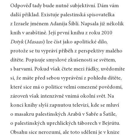
Odpověď tady bude nutně subjektivní. Dám vám
další příklad. Existuje palestinská spisovatelka
z Izraele jménem Adaníja Šíblí. Napsala již několik
knih v arabštině. Její první knihu z roku 2010
Dotyk
(
Masaas
) lze číst jako apolitické dílo,
protože se tu vypráví příběh z perspektivy malého
dítěte. Popisuje smyslové zkušenosti se světem,
s barvami. Pokud však čtete mezi řádky, uvědomíte
si, že máte před sebou vyprávění z pohledu dítěte,
které sice má o politice velmi omezené povědomí,
zároveň však intenzivně vnímá okolní svět. Na
konci knihy slyší zapnutou televizi, kde se mluví
o masakru palestinských Arabů v Sabře a Šatíle,
o palestinských uprchlických táborech v Bejrútu.
Obsahu sice nerozumí, ale toto sdělení je v knize