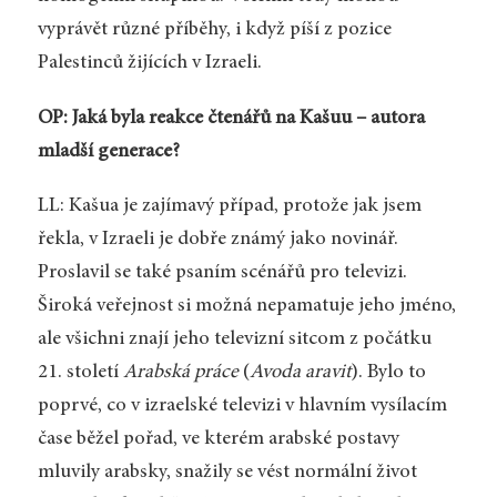
vyprávět různé příběhy, i když píší z pozice
Palestinců žijících v Izraeli.
OP: Jaká byla reakce čtenářů na Kašuu – autora
mladší generace?
LL: Kašua je zajímavý případ, protože jak jsem
řekla, v Izraeli je dobře známý jako novinář.
Proslavil se také psaním scénářů pro televizi.
Široká veřejnost si možná nepamatuje jeho jméno,
ale všichni znají jeho televizní sitcom z počátku
21. století
Arabská práce
(
Avoda aravit
). Bylo to
poprvé, co v izraelské televizi v hlavním vysílacím
čase běžel pořad, ve kterém arabské postavy
mluvily arabsky, snažily se vést normální život