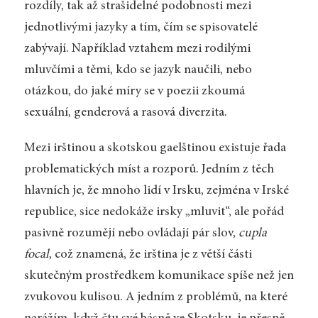
rozdíly, tak až strašidelné podobnosti mezi
jednotlivými jazyky a tím, čím se spisovatelé
zabývají. Například vztahem mezi rodilými
mluvčími a těmi, kdo se jazyk naučili, nebo
otázkou, do jaké míry se v poezii zkoumá
sexuální, genderová a rasová diverzita.
Mezi irštinou a skotskou gaelštinou existuje řada
problematických míst a rozporů. Jedním z těch
hlavních je, že mnoho lidí v Irsku, zejména v Irské
republice, sice nedokáže irsky „mluvit“, ale pořád
pasivně rozumějí nebo ovládají pár slov,
cupla
focal
, což znamená, že irština je z větší části
skutečným prostředkem komunikace spíše než jen
zvukovou kulisou. A jedním z problémů, na které