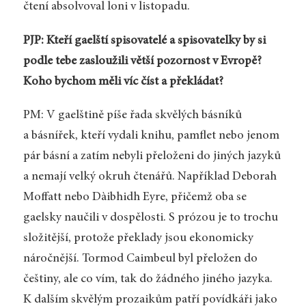
čtení absolvoval loni v listopadu.
PJP: Kteří gaelští spisovatelé a spisovatelky by si
podle tebe zasloužili větší pozornost v Evropě?
Koho bychom měli víc číst a překládat?
PM: V gaelštině píše řada skvělých básníků
a básnířek, kteří vydali knihu, pamflet nebo jenom
pár básní a zatím nebyli přeloženi do jiných jazyků
a nemají velký okruh čtenářů. Například Deborah
Moffatt nebo Dàibhidh Eyre, přičemž oba se
gaelsky naučili v dospělosti. S prózou je to trochu
složitější, protože překlady jsou ekonomicky
náročnější. Tormod Caimbeul byl přeložen do
češtiny, ale co vím, tak do žádného jiného jazyka.
K dalším skvělým prozaikům patří povídkáři jako