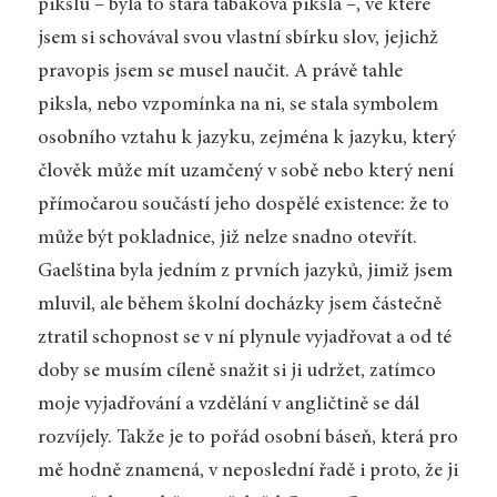
pikslu – byla to stará tabáková piksla –, ve které
jsem si schovával svou vlastní sbírku slov, jejichž
pravopis jsem se musel naučit. A právě tahle
piksla, nebo vzpomínka na ni, se stala symbolem
osobního vztahu k jazyku, zejména k jazyku, který
člověk může mít uzamčený v sobě nebo který není
přímočarou součástí jeho dospělé existence: že to
může být pokladnice, již nelze snadno otevřít.
Gaelština byla jedním z prvních jazyků, jimiž jsem
mluvil, ale během školní docházky jsem částečně
ztratil schopnost se v ní plynule vyjadřovat a od té
doby se musím cíleně snažit si ji udržet, zatímco
moje vyjadřování a vzdělání v angličtině se dál
rozvíjely. Takže je to pořád osobní báseň, která pro
mě hodně znamená, v neposlední řadě i proto, že ji