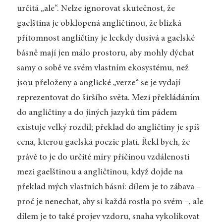
určitá „ale“. Nelze ignorovat skutečnost, že
gaelština je obklopená angličtinou, že blízká
přítomnost angličtiny je leckdy dusivá a gaelské
básně mají jen málo prostoru, aby mohly dýchat
samy o sobě ve svém vlastním ekosystému, než
jsou přeloženy a anglické „verze“ se je vydají
reprezentovat do širšího světa. Mezi překládáním
do angličtiny a do jiných jazyků tím pádem
existuje velký rozdíl; překlad do angličtiny je spíš
cena, kterou gaelská poezie platí. Řekl bych, že
právě to je do určité míry příčinou vzdálenosti
mezi gaelštinou a angličtinou, když dojde na
překlad mých vlastních básní: dílem je to zábava –
proč je nenechat, aby si každá rostla po svém –, ale
dílem je to také projev vzdoru, snaha vykolíkovat