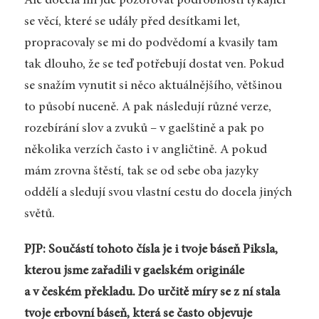
Ale docela mi jde pozorovat podrobnosti týkající
se věcí, které se udály před desítkami let,
propracovaly se mi do podvědomí a kvasily tam
tak dlouho, že se teď potřebují dostat ven. Pokud
se snažím vynutit si něco aktuálnějšího, většinou
to působí nuceně. A pak následují různé verze,
rozebírání slov a zvuků – v gaelštině a pak po
několika verzích často i v angličtině. A pokud
mám zrovna štěstí, tak se od sebe oba jazyky
oddělí a sledují svou vlastní cestu do docela jiných
světů.
PJP: Součástí tohoto čísla je i tvoje báseň
Piksla
,
kterou jsme zařadili v gaelském originále
a v českém překladu. Do určitě míry se z ní stala
tvoje erbovní báseň, která se často objevuje