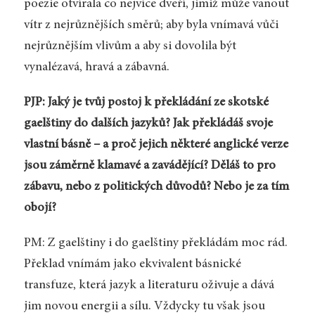
poezie otvírala co nejvíce dveří, jimiž může vanout
vítr z nejrůznějších směrů; aby byla vnímavá vůči
nejrůznějším vlivům a aby si dovolila být
vynalézavá, hravá a zábavná.
PJP: Jaký je tvůj postoj k překládání ze skotské
gaelštiny do dalších jazyků? Jak překládáš svoje
vlastní básně – a proč jejich některé anglické verze
jsou záměrně klamavé a zavádějící? Děláš to pro
zábavu, nebo z politických důvodů? Nebo je za tím
obojí?
PM: Z gaelštiny i do gaelštiny překládám moc rád.
Překlad vnímám jako ekvivalent básnické
transfuze, která jazyk a literaturu oživuje a dává
jim novou energii a sílu. Vždycky tu však jsou