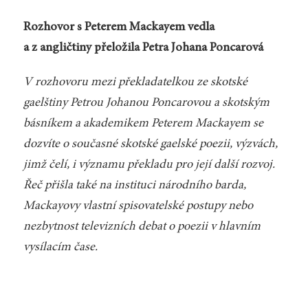
Rozhovor s Peterem Mackayem vedla
a z angličtiny přeložila Petra Johana Poncarová
V rozhovoru mezi překladatelkou ze skotské
gaelštiny Petrou Johanou Poncarovou a skotským
básníkem a akademikem Peterem Mackayem se
dozvíte o současné skotské gaelské poezii, výzvách,
jimž čelí, i významu překladu pro její další rozvoj.
Řeč přišla také na instituci národního barda,
Mackayovy vlastní spisovatelské postupy nebo
nezbytnost televizních debat o poezii v hlavním
vysílacím čase.