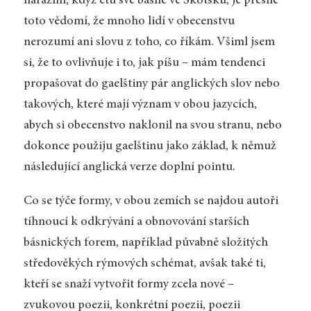
narážím, když čtu své básně ve Skotsku, je přesně
toto vědomí, že mnoho lidí v obecenstvu
nerozumí ani slovu z toho, co říkám. Všiml jsem
si, že to ovlivňuje i to, jak píšu – mám tendenci
propašovat do gaelštiny pár anglických slov nebo
takových, které mají význam v obou jazycích,
abych si obecenstvo naklonil na svou stranu, nebo
dokonce použiju gaelštinu jako základ, k němuž
následující anglická verze doplní pointu.
Co se týče formy, v obou zemích se najdou autoři
tíhnoucí k odkrývání a obnovování starších
básnických forem, například půvabně složitých
středověkých rýmových schémat, avšak také ti,
kteří se snaží vytvořit formy zcela nové –
zvukovou poezii, konkrétní poezii, poezii