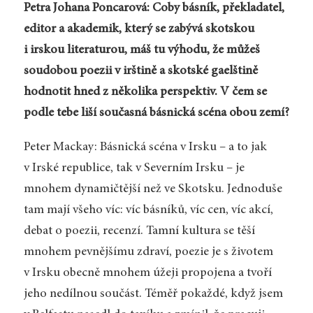
Petra Johana Poncarová: Coby básník, překladatel,
editor a akademik, který se zabývá skotskou
i irskou literaturou, máš tu výhodu, že můžeš
soudobou poezii v irštině a skotské gaelštině
hodnotit hned z několika perspektiv. V čem se
podle tebe liší současná básnická scéna obou zemí?
Peter Mackay: Básnická scéna v Irsku – a to jak
v Irské republice, tak v Severním Irsku – je
mnohem dynamičtější než ve Skotsku. Jednoduše
tam mají všeho víc: víc básníků, víc cen, víc akcí,
debat o poezii, recenzí. Tamní kultura se těší
mnohem pevnějšímu zdraví, poezie je s životem
v Irsku obecně mnohem úžeji propojena a tvoří
jeho nedílnou součást. Téměř pokaždé, když jsem