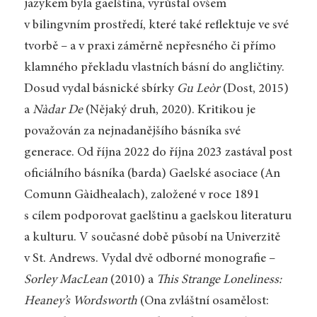
jazykem byla gaelština, vyrůstal ovšem
v bilingvním prostředí, které také reflektuje ve své
tvorbě – a v praxi záměrně nepřesného či přímo
klamného překladu vlastních básní do angličtiny.
Dosud vydal básnické sbírky
Gu Leòr
(Dost, 2015)
a
Nàdar De
(Nějaký druh, 2020). Kritikou je
považován za nejnadanějšího básníka své
generace. Od října 2022 do října 2023 zastával post
oficiálního básníka (barda) Gaelské asociace (An
Comunn Gàidhealach), založené v roce 1891
s cílem podporovat gaelštinu a gaelskou literaturu
a kulturu. V současné době působí na Univerzitě
v St. Andrews. Vydal dvě odborné monografie –
Sorley MacLean
(2010) a
This Strange Loneliness:
Heaney’s Wordsworth
(Ona zvláštní osamělost: