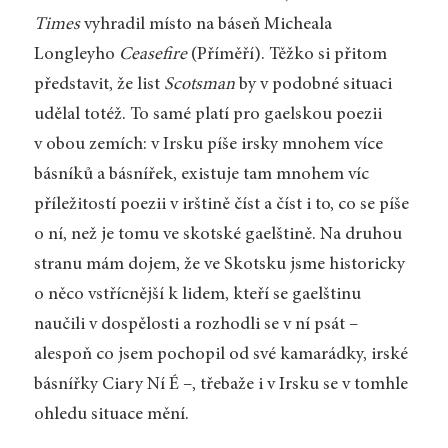
Times
vyhradil místo na báseň Micheala
Longleyho
Ceasefire
(Příměří). Těžko si přitom
představit, že list
Scotsman
by v podobné situaci
udělal totéž. To samé platí pro gaelskou poezii
v obou zemích: v Irsku píše irsky mnohem více
básníků a básnířek, existuje tam mnohem víc
příležitostí poezii v irštině číst a číst i to, co se píše
o ní, než je tomu ve skotské gaelštině. Na druhou
stranu mám dojem, že ve Skotsku jsme historicky
o něco vstřícnější k lidem, kteří se gaelštinu
naučili v dospělosti a rozhodli se v ní psát –
alespoň co jsem pochopil od své kamarádky, irské
básnířky Ciary Ní É –, třebaže i v Irsku se v tomhle
ohledu situace mění.