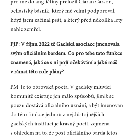
pro mě do angličtiny přeložil Ciaran Carson,
belfastský básník, který mě velmi podporoval,
když jsem začínal psát, a který před několika lety
náhle zemřel.
PJP: V říjnu 2022 tě Gaelská asociace jmenovala
svým oficiálním bardem. Co pro tebe tato funkce
znamená, jaká se s ní pojí očekávání a jaké máš
v rámci této role plány?
PM: Je to obrovská pocta. V gaelsky mluvící
komunitě existuje jen málo způsobů, jimiž se
poezii dostává oficiálního uznání, a být jmenován
do této funkce jednou z nejdůstojnějších
gaelských institucí je krásný pocit, zejména
s ohledem na to, že post oficiálního barda letos