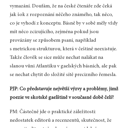
vymazání. Doufám, že na české čtenáře zde čeká
jak šok z rozpoznání něčeho známého, tak něco,
co je vyhodí z konceptu. Básně by v sobě měly vždy
mít něco zcizujícího, zejména pokud jsou
provázány se způsobem psaní, například
s metrickou strukturou, která v češtině neexistuje.
Takže člověk se sice může nechat nalákat na
slanou vůni Atlantiku v gaelských básních, ale pak
se nechat chytit do složité sítě precizního řemesla.
PJP: Co představuje největší výzvy a problémy, jimž
poezie ve skotské gaelštině v současné době čelí?
PM: Částečně jde o praktické záležitosti:
nedostatek editorů a recenzentů, skutečnost, že