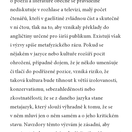
o poezii a literatuře obecně se pravidelně
nediskutuje v rozhlase a televizi, malý počet
čtenářů, kteří v gaelštině zvládnou číst a skutečně
v ní čtou, tlak na to, aby vznikaly překlady do
angličtiny určené pro širší publikum. Existují však
i výzvy spíše metafyzického rázu. Pokud se
nějakém v jazyce nebo kultuře rozšíří pocit
ohrožení, případně dojem, že je někdo umenšuje
či tlačí do podřízené pozice, vzniká riziko, že
taková kultura bude tíhnout k větší izolovanosti,
konzervatismu, sebezahleděnosti nebo
zkostnatělosti; že se z daného jazyka stane
metajazyk, který slouží výhradně k tomu, že se
v něm mluví jen o něm samém a o jeho kritickém
stavu. Navzdory těmto výzvám je zásadní, aby