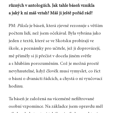
různých v antologiích. Jak tahle báseň vznikla
a jaký k ní máš vztah? Máš ji ještě pořád rád?
PM:
Piksla
je báseň, která zjevně rezonuje s větším
počtem lidí, než jsem očekával. Byla vybrána jako
jeden z textů, které se ve Skotsku probírají ve
škole, a poznámky pro učitele, jež ji doprovázejí,
mě přiměly si ji přečíst v docela jiném světle
a s hlubším porozuměním. Což je možná prostě
nevyhnutelné, když člověk musí vymyslet, co říct
o básni o dvanácti řádcích, a chystá o ní vyučovací
hodinu.
Ta báseň je založená na víceméně nefiltrované
osobní vzpomínce. Na základce jsem opravdu měl