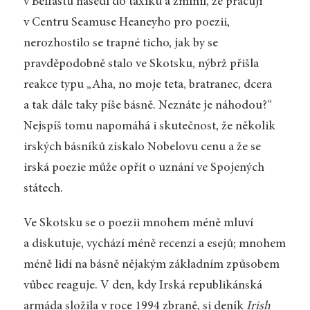
v Belfastu nasedl do taxíku a zmínil, že pracuji
v Centru Seamuse Heaneyho pro poezii,
nerozhostilo se trapné ticho, jak by se
pravděpodobně stalo ve Skotsku, nýbrž přišla
reakce typu „Aha, no moje teta, bratranec, dcera
a tak dále taky píše básně. Neznáte je náhodou?“
Nejspíš tomu napomáhá i skutečnost, že několik
irských básníků získalo Nobelovu cenu a že se
irská poezie může opřít o uznání ve Spojených
státech.
Ve Skotsku se o poezii mnohem méně mluví
a diskutuje, vychází méně recenzí a esejů; mnohem
méně lidí na básně nějakým základním způsobem
vůbec reaguje. V den, kdy Irská republikánská
armáda složila v roce 1994 zbraně, si deník
Irish