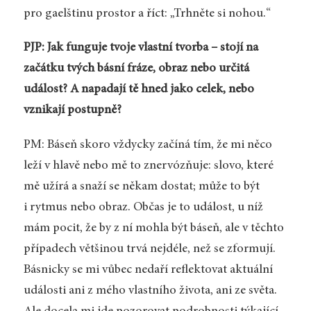
pro gaelštinu prostor a říct: „Trhněte si nohou.“
PJP: Jak funguje tvoje vlastní tvorba – stojí na
začátku tvých básní fráze, obraz nebo určitá
událost? A napadají tě hned jako celek, nebo
vznikají postupně?
PM: Báseň skoro vždycky začíná tím, že mi něco
leží v hlavě nebo mě to znervózňuje: slovo, které
mě užírá a snaží se někam dostat; může to být
i rytmus nebo obraz. Občas je to událost, u níž
mám pocit, že by z ní mohla být báseň, ale v těchto
případech většinou trvá nejdéle, než se zformují.
Básnicky se mi vůbec nedaří reflektovat aktuální
události ani z mého vlastního života, ani ze světa.