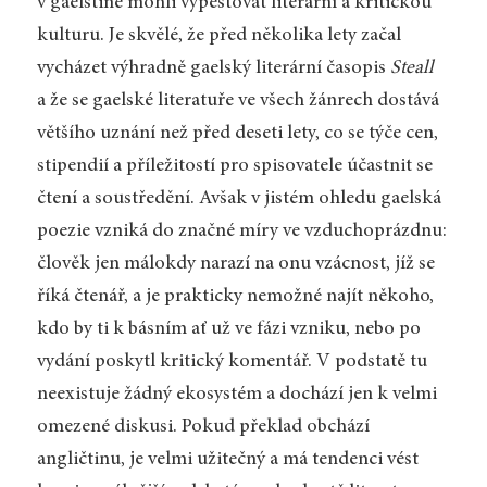
v gaelštině mohli vypěstovat literární a kritickou
kulturu. Je skvělé, že před několika lety začal
vycházet výhradně gaelský literární časopis
Steall
a že se gaelské literatuře ve všech žánrech dostává
většího uznání než před deseti lety, co se týče cen,
stipendií a příležitostí pro spisovatele účastnit se
čtení a soustředění. Avšak v jistém ohledu gaelská
poezie vzniká do značné míry ve vzduchoprázdnu:
člověk jen málokdy narazí na onu vzácnost, jíž se
říká čtenář, a je prakticky nemožné najít někoho,
kdo by ti k básním ať už ve fázi vzniku, nebo po
vydání poskytl kritický komentář. V podstatě tu
neexistuje žádný ekosystém a dochází jen k velmi
omezené diskusi. Pokud překlad obchází
angličtinu, je velmi užitečný a má tendenci vést