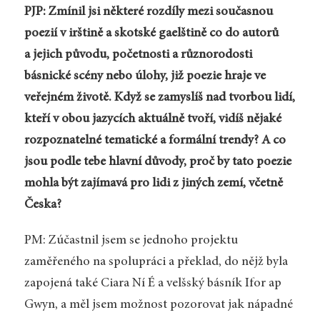
PJP: Zmínil jsi některé rozdíly mezi současnou
poezií v irštině a skotské gaelštině co do autorů
a jejich původu, početnosti a různorodosti
básnické scény nebo úlohy, již poezie hraje ve
veřejném životě. Když se zamyslíš nad tvorbou lidí,
kteří v obou jazycích aktuálně tvoří, vidíš nějaké
rozpoznatelné tematické a formální trendy?
A co
jsou podle tebe hlavní důvody, proč by tato poezie
mohla být zajímavá pro lidi z jiných zemí, včetně
Česka?
PM: Zúčastnil jsem se jednoho projektu
zaměřeného na spolupráci a překlad, do nějž byla
zapojená také Ciara Ní É a velšský básník Ifor ap
Gwyn, a měl jsem možnost pozorovat jak nápadné