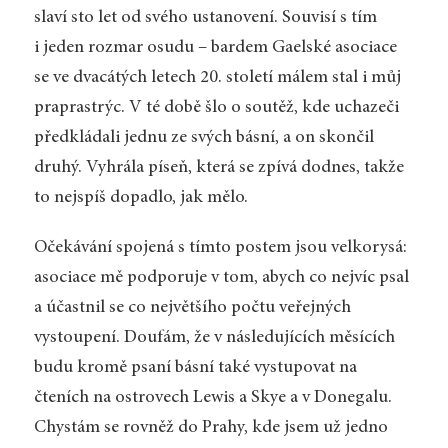
slaví sto let od svého ustanovení. Souvisí s tím
i jeden rozmar osudu – bardem Gaelské asociace
se ve dvacátých letech 20. století málem stal i můj
praprastrýc. V té době šlo o soutěž, kde uchazeči
předkládali jednu ze svých básní, a on skončil
druhý. Vyhrála píseň, která se zpívá dodnes, takže
to nejspíš dopadlo, jak mělo.
Očekávání spojená s tímto postem jsou velkorysá:
asociace mě podporuje v tom, abych co nejvíc psal
a účastnil se co největšího počtu veřejných
vystoupení. Doufám, že v následujících měsících
budu kromě psaní básní také vystupovat na
čteních na ostrovech Lewis a Skye a v Donegalu.
Chystám se rovněž do Prahy, kde jsem už jedno