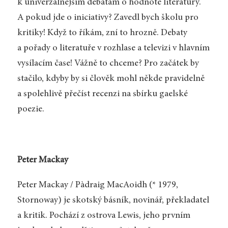
k univerzálnějším debatám o hodnotě literatury.
A pokud jde o iniciativy? Zavedl bych školu pro
kritiky! Když to říkám, zní to hrozně. Debaty
a pořady o literatuře v rozhlase a televizi v hlavním
vysílacím čase! Vážně to chceme? Pro začátek by
stačilo, kdyby by si člověk mohl někde pravidelně
a spolehlivě přečíst recenzi na sbírku gaelské
poezie.
Peter Mackay
Peter Mackay / Pàdraig MacAoidh (* 1979,
Stornoway) je skotský básník, novinář, překladatel
a kritik. Pochází z ostrova Lewis, jeho prvním