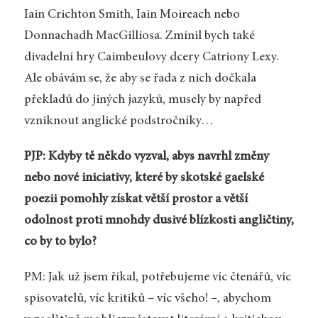
Iain Crichton Smith, Iain Moireach nebo
Donnachadh MacGilliosa. Zmínil bych také
divadelní hry Caimbeulovy dcery Catriony Lexy.
Ale obávám se, že aby se řada z nich dočkala
překladů do jiných jazyků, musely by napřed
vzniknout anglické podstročníky…
PJP: Kdyby tě někdo vyzval, abys navrhl změny
nebo nové iniciativy, které by skotské gaelské
poezii pomohly získat větší prostor a větší
odolnost proti mnohdy dusivé blízkosti angličtiny,
co by to bylo?
PM: Jak už jsem říkal, potřebujeme víc čtenářů, víc
spisovatelů, víc kritiků – víc všeho! –, abychom