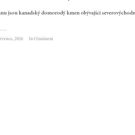
nnu jsou kanadský domorodý kmen obývající severovýchodní
ervence, 2026
In
Oznámení