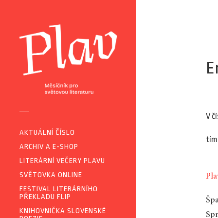
E
V č
AKTUÁLNÍ ČÍSLO
tím
ARCHIV A E-SHOP
LITERÁRNÍ VEČERY PLAVU
SVĚTOVKA ONLINE
Pla
FESTIVAL LITERÁRNÍHO
PŘEKLADU FLIP
Šp
KNIHOVNIČKA SLOVENSKÉ
Sp