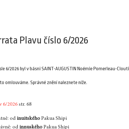
rrata Plavu číslo 6/2026
v básni
Noémie Pomerleau-Clout
ísle 6/2026 byl
SAINT-AUGUSTIN
to omlouváme. Správné znění naleznete níže.
v 6/2026
str. 68
atně: od
inuitského
Pakua Shipi
rávně: od
innuského
Pakua Shipi