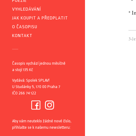
POEZIE
VYHLEDÁVÁNÍ
* I
JAK KOUPIT A PŘEDPLATIT
O ČASOPISU
KONTAKT
3 č
Časopis vychází jednou měsíčně
a stojí 135 Kč
Vydává: Spolek SPLAV!
U Studánky 5, 170 00 Praha 7
IČO 266 74 122
Aby vám neuteklo žádné nové číslo,
přihlašte se k našemu newsletteru: