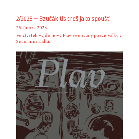
2/2025 – Bzučák tiskneš jako spoušť
25. února 2025
Ve čtvrtek vyjde nový Plav věnovaný poezii války v
Severním Irsku.