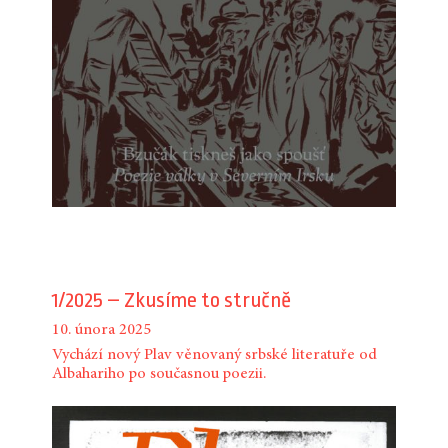
1/2025 – Zkusíme to stručně
10. února 2025
Vychází nový Plav věnovaný srbské literatuře od
Albahariho po současnou poezii.