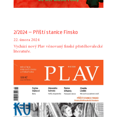
2/2024 – Příští stanice Finsko
22. února 2024
Vychází nový Plav věnovaný finské přistěhovalecké
literatuře.