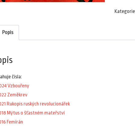
Kategorie
Popis
opis
ahuje čísla:
024 Vzbouřeny
022 Zeměkrev
021 Rukopis ruských revolucionářek
018 Mýtus o šťastném mateřství
016 Femírán