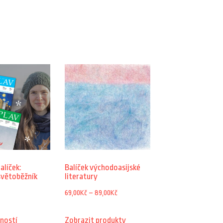
alíček:
Balíček východoasijské
světoběžník
literatury
Rozpětí
69,00
Kč
–
89,00
Kč
cen:
Tento
ností
Zobrazit produkty
69,00Kč