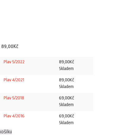
Rozpětí
–
89,00
Kč
cen:
89,00
Kč
Plav 5/2022
69,00Kč
Skladem
až
89,00
Kč
Plav 4/2021
89,00Kč
Skladem
69,00
Kč
Plav 5/2018
Skladem
69,00
Kč
Plav 4/2016
Skladem
košíku