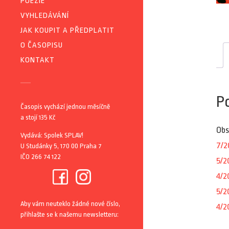
POEZIE
VYHLEDÁVÁNÍ
JAK KOUPIT A PŘEDPLATIT
O ČASOPISU
KONTAKT
P
Časopis vychází jednou měsíčně
a stojí 135 Kč
Obs
Vydává: Spolek SPLAV!
7/2
U Studánky 5, 170 00 Praha 7
IČO 266 74 122
5/2
4/2
5/2
Aby vám neuteklo žádné nové číslo,
4/2
přihlašte se k našemu newsletteru: