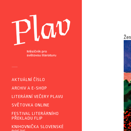
Žen
AKTUÁLNÍ ČÍSLO
ARCHIV A E-SHOP
LITERÁRNÍ VEČERY PLAVU
SVĚTOVKA ONLINE
FESTIVAL LITERÁRNÍHO
PŘEKLADU FLIP
KNIHOVNIČKA SLOVENSKÉ