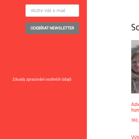
So
ODEBÍRAT NEWSLETTER
Zásady zpracování osobních údajů
Adv
hum
380
Výb