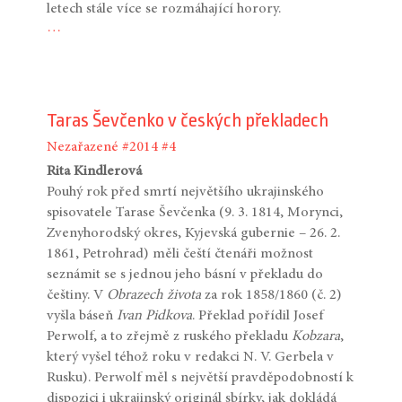
letech stále více se rozmáhající horory.
…
Taras Ševčenko v českých překladech
Nezařazené
#2014
#4
Rita Kindlerová
Pouhý rok před smrtí největšího ukrajinského
spisovatele Tarase Ševčenka (9. 3. 1814, Morynci,
Zvenyhorodský okres, Kyjevská gubernie – 26. 2.
1861, Petrohrad) měli čeští čtenáři možnost
seznámit se s jednou jeho básní v překladu do
češtiny. V
Obrazech života
za rok 1858/1860 (č. 2)
vyšla báseň
Ivan Pidkova
. Překlad pořídil Josef
Perwolf, a to zřejmě z ruského překladu
Kobzara
,
který vyšel téhož roku v redakci N. V. Gerbela v
Rusku). Perwolf měl s největší pravděpodobností k
dispozici i ukrajinský originál sbírky, jak dokládá