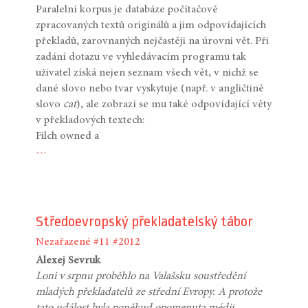
Paralelní korpus je databáze počítačově
zpracovaných textů originálů a jim odpovídajících
překladů, zarovnaných nejčastěji na úrovni vět. Při
zadání dotazu ve vyhledávacím programu tak
uživatel získá nejen seznam všech vět, v nichž se
dané slovo nebo tvar vyskytuje (např. v angličtině
slovo
cat
), ale zobrazí se mu také odpovídající věty
v překladových textech:
Filch owned a
…
Středoevropský překladatelský tábor
Nezařazené
#11
#2012
Alexej Sevruk
Loni v srpnu proběhlo na Valašsku soustředění
mladých překladatelů ze střední Evropy. A protože
tato událost byla poněkud opomenuta médii,