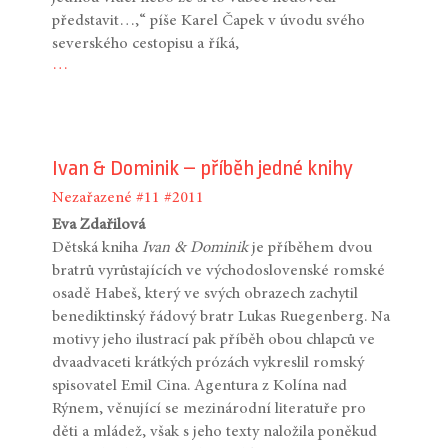
představit…,“ píše Karel Čapek v úvodu svého
severského cestopisu a říká,
…
Ivan & Dominik – příběh jedné knihy
Nezařazené
#11
#2011
Eva Zdařilová
Dětská kniha
Ivan & Dominik
je příběhem dvou
bratrů vyrůstajících ve východoslovenské romské
osadě Habeš, který ve svých obrazech zachytil
benediktinský řádový bratr Lukas Ruegenberg. Na
motivy jeho ilustrací pak příběh obou chlapců ve
dvaadvaceti krátkých prózách vykreslil romský
spisovatel Emil Cina. Agentura z Kolína nad
Rýnem, věnující se mezinárodní literatuře pro
děti a mládež, však s jeho texty naložila poněkud