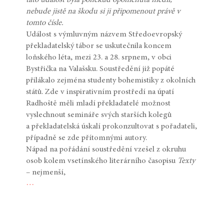
nebude jistě na škodu si ji připomenout právě v
tomto čísle.
Událost s výmluvným názvem Středoevropský
překladatelský tábor se uskutečnila koncem
loňského léta, mezi 23. a 28. srpnem, v obci
Bystřička na Valašsku. Soustředění již popáté
přilákalo zejména studenty bohemistiky z okolních
států. Zde v inspirativním prostředí na úpatí
Radhoště měli mladí překladatelé možnost
vyslechnout semináře svých starších kolegů
a překladatelská úskalí prokonzultovat s pořadateli,
případně se zde přítomnými autory.
Nápad na pořádání soustředění vzešel z okruhu
osob kolem vsetínského literárního časopisu
Texty
– nejmenší,
…