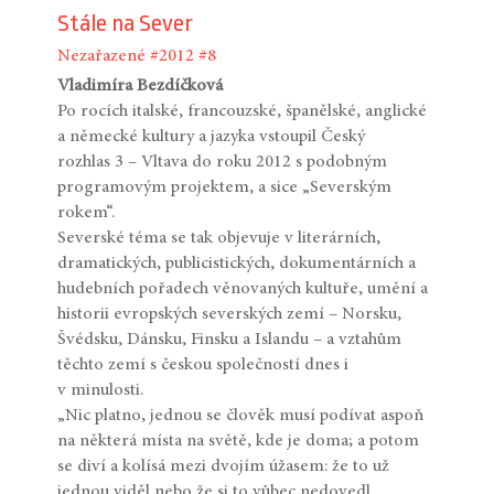
Stále na Sever
Nezařazené
#2012
#8
Vladimíra Bezdíčková
Po rocích italské, francouzské, španělské, anglické
a německé kultury a jazyka vstoupil Český
rozhlas 3 – Vltava do roku 2012 s podobným
programovým projektem, a sice „Severským
rokem“.
Severské téma se tak objevuje v literárních,
dramatických, publicistických, dokumentárních a
hudebních pořadech věnovaných kultuře, umění a
historii evropských severských zemí – Norsku,
Švédsku, Dánsku, Finsku a Islandu – a vztahům
těchto zemí s českou společností dnes i
v minulosti.
„Nic platno, jednou se člověk musí podívat aspoň
na některá místa na světě, kde je doma; a potom
se diví a kolísá mezi dvojím úžasem: že to už
jednou viděl nebo že si to vůbec nedovedl