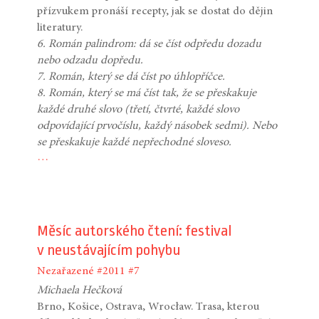
přízvukem pronáší recepty, jak se dostat do dějin
literatury.
6. Román palindrom: dá se číst odpředu dozadu
nebo odzadu dopředu.
7. Román, který se dá číst po úhlopříčce.
8. Román, který se má číst tak, že se přeskakuje
každé druhé slovo (třetí, čtvrté, každé slovo
odpovídající prvočíslu, každý násobek sedmi). Nebo
se přeskakuje každé nepřechodné sloveso.
…
Měsíc autorského čtení: festival
v neustávajícím pohybu
Nezařazené
#2011
#7
Michaela Hečková
Brno, Košice, Ostrava, Wrocław. Trasa, kterou