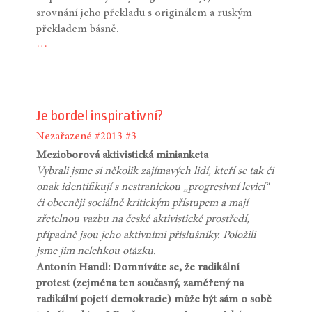
srovnání jeho překladu s originálem a ruským
překladem básně.
…
Je bordel inspirativní?
Nezařazené
#2013
#3
Mezioborová aktivistická minianketa
Vybrali jsme si několik zajímavých lidí, kteří se tak či
onak identifikují s nestranickou „progresivní levicí“
či obecněji sociálně kritickým přístupem a mají
zřetelnou vazbu na české aktivistické prostředí,
případně jsou jeho aktivními příslušníky. Položili
jsme jim nelehkou otázku.
Antonín Handl: Domníváte se, že radikální
protest (zejména ten současný, zaměřený na
radikální pojetí demokracie) může být sám o sobě