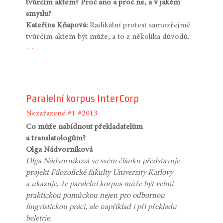
tvůrčím aktem? Proč ano a proč ne, a v jakém
smyslu?
Kateřina Kňapová:
Radikální protest samozřejmě
tvůrčím aktem být může, a to z několika důvodů.
…
Paralelní korpus InterCorp
Nezařazené
#1
#2013
Co může nabídnout překladatelům
a translatologům?
Olga Nádvorníková
Olga Nádvorníková ve svém článku představuje
projekt Filozofické fakulty Univerzity Karlovy
a ukazuje, že paralelní korpus může být velmi
praktickou pomůckou nejen pro odbornou
lingvistickou práci, ale například i při překladu
beletrie.