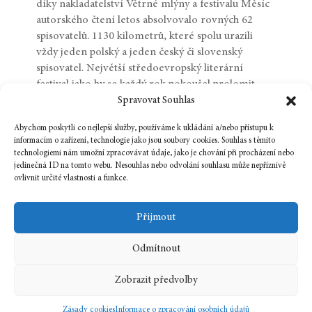
díky nakladatelství Větrné mlýny a festivalu Měsíc
autorského čtení letos absolvovalo rovných 62
spisovatelů. 1130 kilometrů, které spolu urazili
vždy jeden polský a jeden český či slovenský
spisovatel. Největší středoevropský literární
festival jako by se každý rok pokoušel prolomit
hranice vlastních možností. Loni se z Brna rozšířil
Spravovat Souhlas
do Ostravy, (neúspěšně) kandidující na titul
Abychom poskytli co nejlepší služby, používáme k ukládání a/nebo přístupu k
Evropské hlavní město kultury pro rok 2015, letos
informacím o zařízení, technologie jako jsou soubory cookies. Souhlas s těmito
expandoval hned do dalších dvou destinací –
technologiemi nám umožní zpracovávat údaje, jako je chování při procházení nebo
slovenských Košic, které jsou pro změnu
jedinečná ID na tomto webu. Nesouhlas nebo odvolání souhlasu může nepříznivě
ovlivnit určité vlastnosti a funkce.
nositelem titulu Evropské hlavní město kultury pro
rok 2013, a polské Wrocławi, která tentýž titul
získala pro rok 2016 krátce před samotným
Přijmout
počátkem letošního festivalu.
…
Odmítnout
Zobrazit předvolby
« STARŠÍ PŘÍSPĚVKY
Zásady cookies
Informace o zpracování osobních údajů