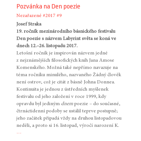
Pozvánka na Den poezie
Nezařazené
#2017
#9
Josef Straka
19. ročník mezinárodního básnického festivalu
Den poezie s názvem Labyrint světa se koná ve
dnech 12.–26. listopadu 2017.
Letošní ročník je inspirován názvem jedné
z nejznámějších filosofických knih Jana Amose
Komenského. Možná také nepřímo navazuje na
téma ročníku minulého, nazvaného Žádný člověk
není ostrov, což je citát z básně Johna Donnea.
Kontinuita je jednou z ústředních myšlenek
festivalu od jeho založení v roce 1999, kdy
opravdu byl jediným
dnem
poezie – do současné,
čtrnáctidenní podoby se ustálil teprve postupně;
jeho začátek připadá vždy na druhou listopadovou
neděli, a proto si 16. listopad, výročí narození K.
…