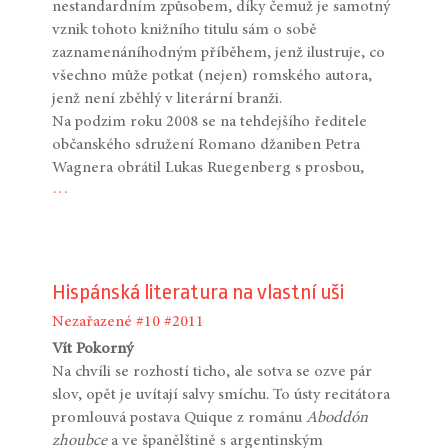
nestandardním způsobem, díky čemuž je samotný
vznik tohoto knižního titulu sám o sobě
zaznamenáníhodným příběhem, jenž ilustruje, co
všechno může potkat (nejen) romského autora,
jenž není zběhlý v literární branži.
Na podzim roku 2008 se na tehdejšího ředitele
občanského sdružení Romano džaniben Petra
Wagnera obrátil Lukas Ruegenberg s prosbou,
…
Hispánská literatura na vlastní uši
Nezařazené
#10
#2011
Vít Pokorný
Na chvíli se rozhostí ticho, ale sotva se ozve pár
slov, opět je uvítají salvy smíchu. To ústy recitátora
promlouvá postava Quique z románu
Aboddón
zhoubce
a ve španělštině s argentinským