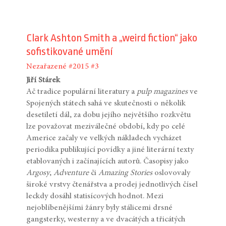
Clark Ashton Smith a „weird fiction“ jako
sofistikované umění
Nezařazené
#2015
#3
Jiří Stárek
Ač tradice populární literatury a
pulp magazines
ve
Spojených státech sahá ve skutečnosti o několik
desetiletí dál, za dobu jejího největšího rozkvětu
lze považovat meziválečné období, kdy po celé
Americe začaly ve velkých nákladech vycházet
periodika publikující povídky a jiné literární texty
etablovaných i začínajících autorů. Časopisy jako
Argosy
,
Adventure
či
Amazing Stories
oslovovaly
široké vrstvy čtenářstva a prodej jednotlivých čísel
leckdy dosáhl statisícových hodnot. Mezi
nejoblíbenějšími žánry byly stálicemi drsné
gangsterky, westerny a ve dvacátých a třicátých