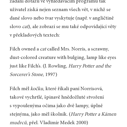
zadání dotazu ve vyhledávacím programu tak
uživatel získá nejen seznam všech vět, v nichž se
dané slovo nebo tvar vyskytuje (např. v angličtině
slovo
cat
), ale zobrazí se mu také odpovídající věty
v překladových textech:
Filch owned a
cat
called Mrs. Norris, a scrawny,
dust-colored creature with bulging, lamp like eyes
just like Filch’s. (J. Rowling,
Harry Potter and the
Sorcerer’s Stone
, 1997)
Filch měl
kočku
, které říkali paní Norrisová,
takové vychrtlé, špinavě hnědožluté stvoření
s vypoulenýma očima jako dvě lampy, úplně
stejnýma, jako měl školník. (
Harry Potter a Kámen
mudrců
, přel. Vladimír Medek 2000)