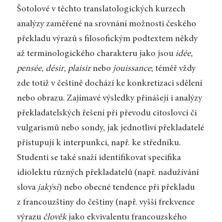
Šotolové v těchto translatologických kurzech
analýzy zaměřené na srovnání možnosti českého
překladu výrazů s filosofickým podtextem někdy
až terminologického charakteru jako jsou
idée
,
pensée
,
désir
,
plaisir
nebo
jouissance
; téměř vždy
zde totiž v češtině dochází ke konkretizaci sdělení
nebo obrazu. Zajímavé výsledky přinášejí i analýzy
překladatelských řešení při převodu citoslovcí či
vulgarismů nebo sondy, jak jednotliví překladatelé
přistupují k interpunkci, např. ke středníku.
Studenti se také snaží identifikovat specifika
idiolektu různých překladatelů (např. nadužívání
slova
jakýsi
) nebo obecné tendence při překladu
z francouzštiny do češtiny (např. vyšší frekvence
výrazu
člověk
jako ekvivalentu francouzského