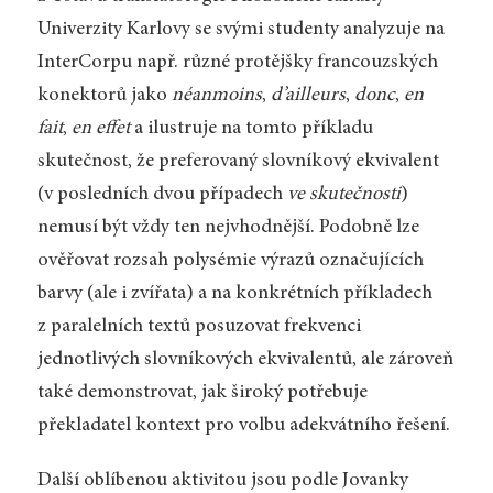
Univerzity Karlovy se svými studenty analyzuje na
InterCorpu např. různé protějšky francouzských
konektorů jako
néanmoins
,
d’ailleurs
,
donc
,
en
fait
,
en effet
a ilustruje na tomto příkladu
skutečnost, že preferovaný slovníkový ekvivalent
(v posledních dvou případech
ve skutečnosti
)
nemusí být vždy ten nejvhodnější. Podobně lze
ověřovat rozsah polysémie výrazů označujících
barvy (ale i zvířata) a na konkrétních příkladech
z paralelních textů posuzovat frekvenci
jednotlivých slovníkových ekvivalentů, ale zároveň
také demonstrovat, jak široký potřebuje
překladatel kontext pro volbu adekvátního řešení.
Další oblíbenou aktivitou jsou podle Jovanky