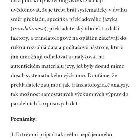
disciplín: korpusoví lingvisté si začínají
uvědomovat, že je třeba brát systematicky v úvahu
směr překladu, specifika překladového jazyka
(
translationese
), překladatelský idiolekt a další
faktory, a translatologové na oplátku získávají do
rukou rozsáhlá data a počítačové nástroje, které
jim umožňují odhalovat a analyzovat na
autentickém materiálu jevy, jež byly dosud mimo
dosah systematického výzkumu. Doufáme, že
překladatele zaujmou jak translatologické analýzy,
tak možnost samostatných výzkumných výprav do
paralelních korpusových dat.
Poznámky:
1.
Extrémní případ takového nepříjemného