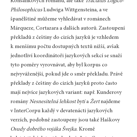
Konsalikových románů, ale také
Tractatus Logico-
Philosophicus
Ludwiga Wittgensteina, a ve
španělštině můžeme vyhledávat v románech
Márqueze, Cortazara a dalších autorů. Zastoupení
překladů z češtiny do cizích jazyků je vzhledem
k menšímu počtu dostupných textů nižší, avšak
jednotliví koordinátoři jazykových sekcí se snaží
tyto poměry vyrovnávat, aby byl korpus co
nejvyváženější, pokud jde o směr překladu. Právě
překlady z češtiny do cizích jazyků proto často
mají nejvíce jazykových variant: např. Kunderovy
romány
Nesnesitelná lehkost bytí
a
Žert
najdeme
v InterCorpu každý v devatenácti jazykových
verzích, podobně zastoupeny jsou také Haškovy
Osudy dobrého vojáka Švejka
. Kromě