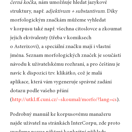
černá kočka
, nám umožňuje hledat jazykové
struktury, např.
adjektivum + substantivum
. Díky
morfologickým značkám můžeme vyhledat
v korpusu také např. všechna citoslovce a zkoumat
jejich ekvivalenty (třeba v komiksech
o Asterixovi), a speciální značku mají i vlastní
jména. Seznam morfologických značek je součástí
návodu k uživatelskému rozhraní, a pro češtinu je
navíc k dispozici tzv. klikátko, což je malá
aplikace, která vám vygeneruje správné zadání
dotazu podle vašeho přání
(
http://utkl.ff.cuni.cz/~skoumal/morfo/?lang=cs
).
Podrobný manuál ke korpusovému manažeru
najde uživatel na stránkách InterCorpu, zde proto