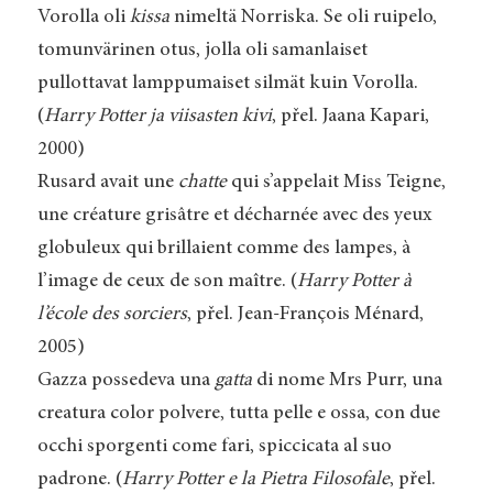
Vorolla oli
kissa
nimeltä Norriska. Se oli ruipelo,
tomunvärinen otus, jolla oli samanlaiset
pullottavat lamppumaiset silmät kuin Vorolla.
(
Harry Potter ja viisasten kivi
, přel. Jaana Kapari,
2000)
Rusard avait une
chatte
qui s’appelait Miss Teigne,
une créature grisâtre et décharnée avec des yeux
globuleux qui brillaient comme des lampes, à
l’image de ceux de son maître. (
Harry Potter à
l’école des sorciers
, přel. Jean-François Ménard,
2005)
Gazza possedeva una
gatta
di nome Mrs Purr, una
creatura color polvere, tutta pelle e ossa, con due
occhi sporgenti come fari, spiccicata al suo
padrone. (
Harry Potter e la Pietra Filosofale
, přel.