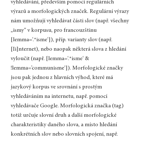
vyhledávání, především pomocí regulárních
výrazů a morfologických značek. Regulární výrazy
nám umožňují vyhledávat části slov (např. všechny
„ismy“ v korpusu, pro francouzštinu
[lemma=‘.*isme‘]), příp. varianty slov (např.
[Ii]nternet), nebo naopak některá slova z hledání
vyloučit (např. [lemma=‘.*isme‘ &
!lemma=’communisme‘]). Morfologické značky
jsou pak jednou z hlavních výhod, které má
jazykový korpus ve srovnání s prostým
vyhledáváním na internetu, např. pomocí
vyhledávače Google. Morfologická značka (tag)
totiž určuje slovní druh a další morfologické
charakteristiky daného slova, a místo hledání
konkrétních slov nebo slovních spojení, např.