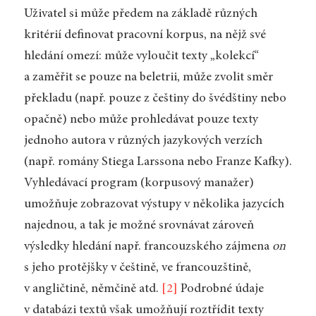
Uživatel si může předem na základě různých
kritérií definovat pracovní korpus, na nějž své
hledání omezí: může vyloučit texty „kolekcí“
a zaměřit se pouze na beletrii, může zvolit směr
překladu (např. pouze z češtiny do švédštiny nebo
opačně) nebo může prohledávat pouze texty
jednoho autora v různých jazykových verzích
(např. romány Stiega Larssona nebo Franze Kafky).
Vyhledávací program (korpusový manažer)
umožňuje zobrazovat výstupy v několika jazycích
najednou, a tak je možné srovnávat zároveň
výsledky hledání např. francouzského zájmena
on
s jeho protějšky v češtině, ve francouzštině,
v angličtině, němčině atd.
[2]
Podrobné údaje
v databázi textů však umožňují roztřídit texty