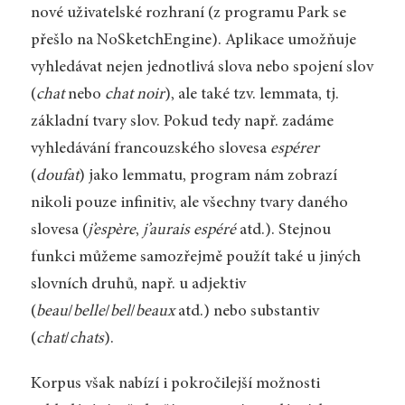
nové uživatelské rozhraní (z programu Park se
přešlo na NoSketchEngine). Aplikace umožňuje
vyhledávat nejen jednotlivá slova nebo spojení slov
(
chat
nebo
chat noir
), ale také tzv. lemmata, tj.
základní tvary slov. Pokud tedy např. zadáme
vyhledávání francouzského slovesa
espérer
(
doufat
) jako lemmatu, program nám zobrazí
nikoli pouze infinitiv, ale všechny tvary daného
slovesa (
j’espère
,
j’aurais espéré
atd.). Stejnou
funkci můžeme samozřejmě použít také u jiných
slovních druhů, např. u adjektiv
(
beau
/
belle
/
bel
/
beaux
atd.) nebo substantiv
(
chat
/
chats
).
Korpus však nabízí i pokročilejší možnosti