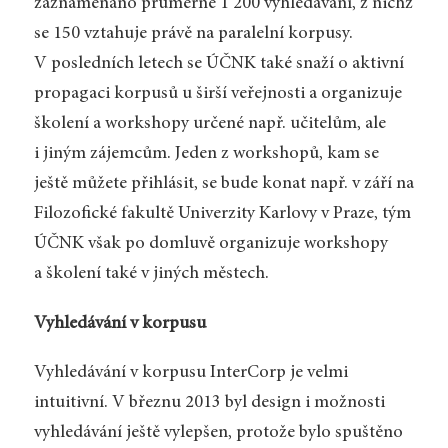
zaznamenáno průměrně 1 200 vyhledávání, z nichž
se 150 vztahuje právě na paralelní korpusy.
V posledních letech se ÚČNK také snaží o aktivní
propagaci korpusů u širší veřejnosti a organizuje
školení a workshopy určené např. učitelům, ale
i jiným zájemcům. Jeden z workshopů, kam se
ještě můžete přihlásit, se bude konat např. v září na
Filozofické fakultě Univerzity Karlovy v Praze, tým
ÚČNK však po domluvě organizuje workshopy
a školení také v jiných městech.
Vyhledávání v korpusu
Vyhledávání v korpusu InterCorp je velmi
intuitivní. V březnu 2013 byl design i možnosti
vyhledávání ještě vylepšen, protože bylo spuštěno