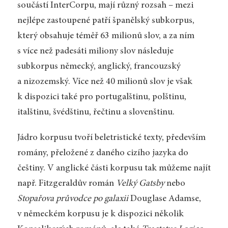
součástí InterCorpu, mají různý rozsah – mezi
nejlépe zastoupené patří španělský subkorpus,
který obsahuje téměř 63 milionů slov, a za ním
s více než padesáti miliony slov následuje
subkorpus německý, anglický, francouzský
a nizozemský. Více než 40 milionů slov je však
k dispozici také pro portugalštinu, polštinu,
italštinu, švédštinu, řečtinu a slovenštinu.
Jádro korpusu tvoří beletristické texty, především
romány, přeložené z daného cizího jazyka do
češtiny. V anglické části korpusu tak můžeme najít
např. Fitzgeraldův román
Velký Gatsby
nebo
Stopařova průvodce po galaxii
Douglase Adamse,
v německém korpusu je k dispozici několik