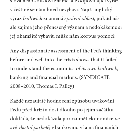
slova nebo sousloví známe, ale odpovídající výraz
v češtině se nám hned nevybaví. Např. anglický
výraz
bailiwick
znamená
správní oblast
, pokud nás
ale zajímá jeho přenesený význam a nedokážeme si
jej okamžitě vybavit, může nám korpus pomoci:
Any dispassionate assessment of the Fed’s thinking
before and well into the crisis shows that it failed
to understand the economics
of its own bailiwick
,
banking and financial markets. (SYNDICATE
2008–2010, Thomas I. Palley)
Každé nezaujaté hodnocení způsobu uvažování
Fedu před krizí a dost dlouho po jejím začátku
dokládá, že nedokázala porozumět ekonomice
na
své vlastní parketě
, v bankovnictví a na finančních