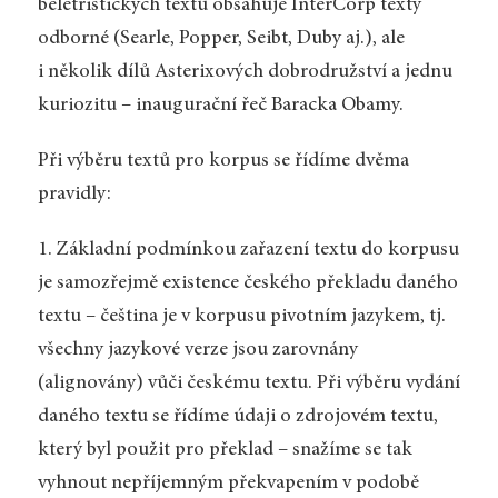
beletristických textů obsahuje InterCorp texty
odborné (Searle, Popper, Seibt, Duby aj.), ale
i několik dílů Asterixových dobrodružství a jednu
kuriozitu – inaugurační řeč Baracka Obamy.
Při výběru textů pro korpus se řídíme dvěma
pravidly:
1. Základní podmínkou zařazení textu do korpusu
je samozřejmě existence českého překladu daného
textu – čeština je v korpusu pivotním jazykem, tj.
všechny jazykové verze jsou zarovnány
(alignovány) vůči českému textu. Při výběru vydání
daného textu se řídíme údaji o zdrojovém textu,
který byl použit pro překlad – snažíme se tak
vyhnout nepříjemným překvapením v podobě