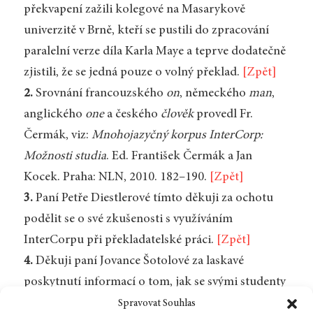
překvapení zažili kolegové na Masarykově
univerzitě v Brně, kteří se pustili do zpracování
paralelní verze díla Karla Maye a teprve dodatečně
zjistili, že se jedná pouze o volný překlad.
[Zpět]
2.
Srovnání francouzského
on
, německého
man
,
anglického
one
a českého
člověk
provedl Fr.
Čermák, viz:
Mnohojazyčný korpus InterCorp:
Možnosti studia
. Ed. František Čermák a Jan
Kocek. Praha: NLN, 2010. 182–190.
[Zpět]
3.
Paní Petře Diestlerové tímto děkuji za ochotu
podělit se o své zkušenosti s využíváním
InterCorpu při překladatelské práci.
[Zpět]
4.
Děkuji paní Jovance Šotolové za laskavé
poskytnutí informací o tom, jak se svými studenty
na Ústavu translatologie FF UK používá InterCorp.
Spravovat Souhlas