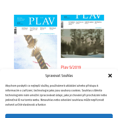
Plav 5/2019
Spravovat Souhlas
89,00
Kč
Plav 5/2018
Abychom poskytli co nejlepší služby, používáme k ukládání a/nebo přístupu k
69,00
Kč
Přidat do košíku
informacím o zařízení, technologie jako jsou soubory cookies. Souhlas s těmito
technologiemi nám umožní zpracovávat údaje, jako je chování při procházení nebo
jedinečná ID na tomto webu. Nesouhlas nebo odvolání souhlasu může nepříznivě
Přidat do košíku
ovlivnit určité vlastnosti a funkce.