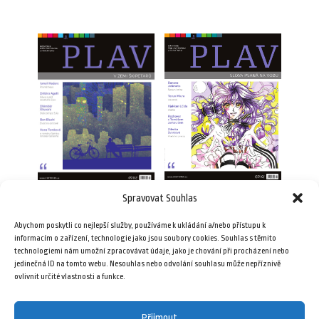
Spravovat Souhlas
Plav 6/2011
Plav 6/2010
Abychom poskytli co nejlepší služby, používáme k ukládání a/nebo přístupu k
69,00
Kč
49,00
Kč
informacím o zařízení, technologie jako jsou soubory cookies. Souhlas s těmito
technologiemi nám umožní zpracovávat údaje, jako je chování při procházení nebo
jedinečná ID na tomto webu. Nesouhlas nebo odvolání souhlasu může nepříznivě
Přidat do košíku
Přidat do košíku
ovlivnit určité vlastnosti a funkce.
Přijmout