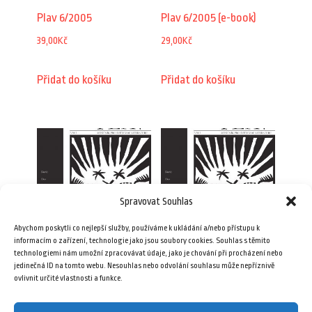
Plav 6/2005
Plav 6/2005 (e-book)
39,00
Kč
29,00
Kč
Přidat do košíku
Přidat do košíku
Spravovat Souhlas
Abychom poskytli co nejlepší služby, používáme k ukládání a/nebo přístupu k
informacím o zařízení, technologie jako jsou soubory cookies. Souhlas s těmito
technologiemi nám umožní zpracovávat údaje, jako je chování při procházení nebo
Plav 7/2005
Plav 7/2005 (e-book)
jedinečná ID na tomto webu. Nesouhlas nebo odvolání souhlasu může nepříznivě
ovlivnit určité vlastnosti a funkce.
39,00
Kč
29,00
Kč