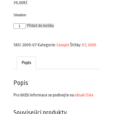
39,00
Kč
Skladem
Plav
Přidat do košíku
7/2005
množství
SKU:
2005-07
Kategorie:
časopis
Štítky:
07
,
2005
Popis
Popis
Pro bližší informace se podívejte na
obsah čísla
Související produkty