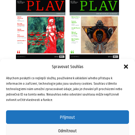
Spravovat Souhlas
Plav 10/2016
Plav 4/2016
Abychom poskytli co nejlepší služby, používáme k ukládání a/nebo přístupu k
69,00
Kč
69,00
Kč
informacím o zařízení, technologie jako jsou soubory cookies. Souhlas s těmito
technologiemi nám umožní zpracovávat údaje, jako je chování při procházení nebo
jedinečná ID na tomto webu. Nesouhlas nebo odvolání souhlasu může nepříznivě
Přidat do košíku
Přidat do košíku
ovlivnit určité vlastnosti a funkce.
Přijmout
Odmítnout