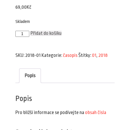
69,00
Kč
Skladem
Plav
Přidat do košíku
1/2018
množství
SKU:
2018-01
Kategorie:
časopis
Štítky:
01
,
2018
Popis
Popis
Pro bližší informace se podívejte na
obsah čísla