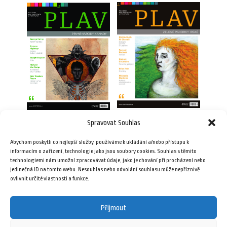
Spravovat Souhlas
Plav 1/2010
Plav 10/2016
49,00
Kč
Abychom poskytli co nejlepší služby, používáme k ukládání a/nebo přístupu k
69,00
Kč
informacím o zařízení, technologie jako jsou soubory cookies. Souhlas s těmito
technologiemi nám umožní zpracovávat údaje, jako je chování při procházení nebo
Přidat do košíku
jedinečná ID na tomto webu. Nesouhlas nebo odvolání souhlasu může nepříznivě
Přidat do košíku
ovlivnit určité vlastnosti a funkce.
Přijmout