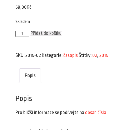
69,00
Kč
Skladem
Plav
Přidat do košíku
2/2015
množství
SKU:
2015-02
Kategorie:
časopis
Štítky:
02
,
2015
Popis
Popis
Pro bližší informace se podívejte na
obsah čísla