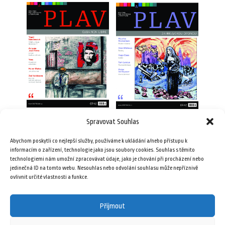
Spravovat Souhlas
Plav 4/2012
Plav 6/2016
69,00
Kč
Abychom poskytli co nejlepší služby, používáme k ukládání a/nebo přístupu k
69,00
Kč
informacím o zařízení, technologie jako jsou soubory cookies. Souhlas s těmito
technologiemi nám umožní zpracovávat údaje, jako je chování při procházení nebo
jedinečná ID na tomto webu. Nesouhlas nebo odvolání souhlasu může nepříznivě
Přidat do košíku
Přidat do košíku
ovlivnit určité vlastnosti a funkce.
Přijmout