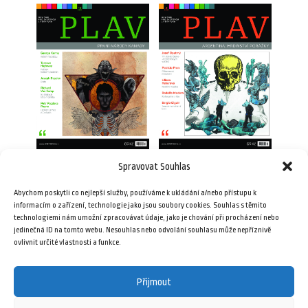
Spravovat Souhlas
Plav 10/2016
Plav 2/2016
Abychom poskytli co nejlepší služby, používáme k ukládání a/nebo přístupu k
69,00
Kč
69,00
Kč
informacím o zařízení, technologie jako jsou soubory cookies. Souhlas s těmito
technologiemi nám umožní zpracovávat údaje, jako je chování při procházení nebo
jedinečná ID na tomto webu. Nesouhlas nebo odvolání souhlasu může nepříznivě
Přidat do košíku
Přidat do košíku
ovlivnit určité vlastnosti a funkce.
Přijmout