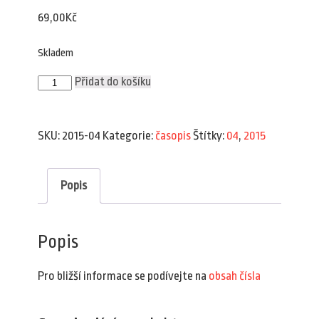
69,00
Kč
Skladem
Plav
Přidat do košíku
4/2015
množství
SKU:
2015-04
Kategorie:
časopis
Štítky:
04
,
2015
Popis
Popis
Pro bližší informace se podívejte na
obsah čísla