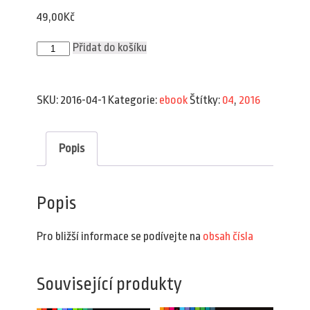
49,00
Kč
Plav
Přidat do košíku
4/2016
(e-
book)
množství
SKU:
2016-04-1
Kategorie:
ebook
Štítky:
04
,
2016
Popis
Popis
Pro bližší informace se podívejte na
obsah čísla
Související produkty