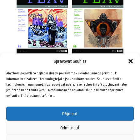
Spravovat Souhlas
Plav 10/2016
Plav 6/2016
Abychom poskytli co nejlepší služby, používáme k ukládání a/nebo přístupu k
69,00
Kč
69,00
Kč
informacím o zařízení, technologie jako jsou soubory cookies. Souhlas s těmito
technologiemi nám umožní zpracovávat údaje, jako je chování při procházení nebo
jedinečná ID na tomto webu. Nesouhlas nebo odvolání souhlasu může nepříznivě
Přidat do košíku
Přidat do košíku
ovlivnit určité vlastnosti a funkce.
Přijmout
Odmítnout