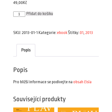
49,00
Kč
Plav
Přidat do košíku
1/2013
(e-
book)
množství
SKU:
2013-01-1
Kategorie:
ebook
Štítky:
01
,
2013
Popis
Popis
Pro bližší informace se podívejte na
obsah čísla
Související produkty