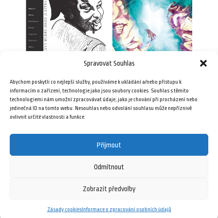
Spravovat Souhlas
Plav 1/2005 (e-book)
Plav 1/2023 (e-book)
Abychom poskytli co nejlepší služby, používáme k ukládání a/nebo přístupu k
25,00
Kč
79,00
Kč
informacím o zařízení, technologie jako jsou soubory cookies. Souhlas s těmito
technologiemi nám umožní zpracovávat údaje, jako je chování při procházení nebo
jedinečná ID na tomto webu. Nesouhlas nebo odvolání souhlasu může nepříznivě
Přidat do košíku
Přidat do košíku
ovlivnit určité vlastnosti a funkce.
Přijmout
Odmítnout
Zobrazit předvolby
12 září, 2025
Zásady cookies
Informace o zpracování osobních údajů