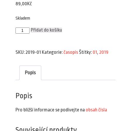
89,00
Kč
Skladem
Plav
Přidat do košíku
1/2019
množství
SKU:
2019-01
Kategorie:
časopis
Štítky:
01
,
2019
Popis
Popis
Pro bližší informace se podívejte na
obsah čísla
Související produkty