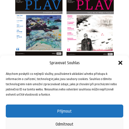
Spravovat Souhlas
Plav 7–8/2016
Plav 3/2010
Abychom poskytli co nejlepší služby, používáme k ukládání a/nebo přístupu k
99,00
Kč
49,00
Kč
informacím o zařízení, technologie jako jsou soubory cookies. Souhlas s těmito
technologiemi nám umožní zpracovávat údaje, jako je chování při procházení nebo
jedinečná ID na tomto webu. Nesouhlas nebo odvolání souhlasu může nepříznivě
Přidat do košíku
Přidat do košíku
ovlivnit určité vlastnosti a funkce.
Přijmout
Odmítnout