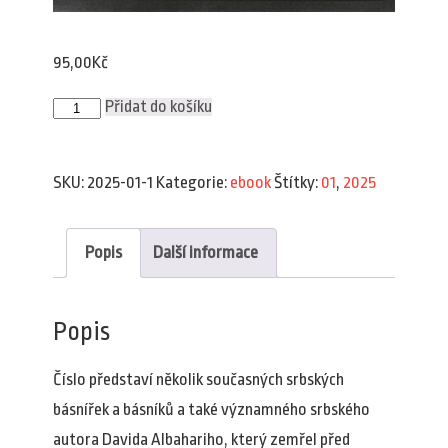
95,00
Kč
Plav
Přidat do košíku
1/2025
(e-
book)
množství
SKU:
2025-01-1
Kategorie:
ebook
Štítky:
01
,
2025
Popis
Další informace
Popis
Číslo představí několik současných srbských
básnířek a básníků a také významného srbského
autora Davida Albahariho, který zemřel před