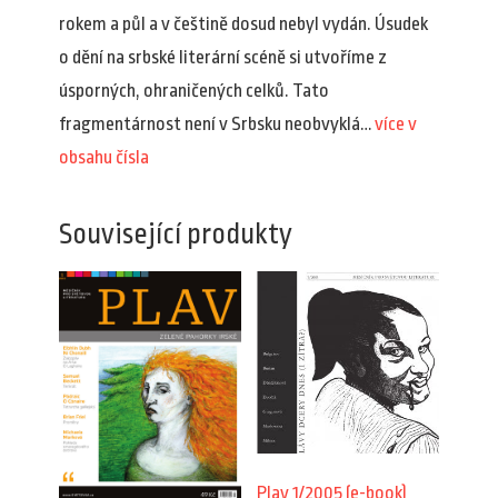
rokem a půl a v češtině dosud nebyl vydán. Úsudek
o dění na srbské literární scéně si utvoříme z
úsporných, ohraničených celků. Tato
fragmentárnost není v Srbsku neobvyklá…
více v
obsahu čísla
Související produkty
Plav 1/2005 (e-book)