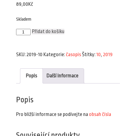
89,00
Kč
Skladem
Plav
Přidat do košíku
10/2019
množství
SKU:
2019-10
Kategorie:
časopis
Štítky:
10
,
2019
Popis
Další informace
Popis
Pro bližší informace se podívejte na
obsah čísla
Související produkty