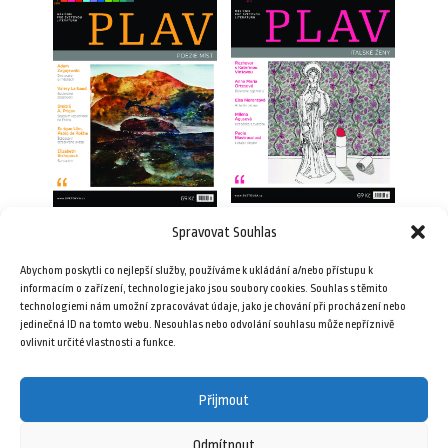
Spravovat Souhlas
Plav 3/2012
Plav 1/2016
69,00
Kč
Abychom poskytli co nejlepší služby, používáme k ukládání a/nebo přístupu k
69,00
Kč
informacím o zařízení, technologie jako jsou soubory cookies. Souhlas s těmito
technologiemi nám umožní zpracovávat údaje, jako je chování při procházení nebo
Přidat do košíku
jedinečná ID na tomto webu. Nesouhlas nebo odvolání souhlasu může nepříznivě
Přidat do košíku
ovlivnit určité vlastnosti a funkce.
Přijmout
Odmítnout