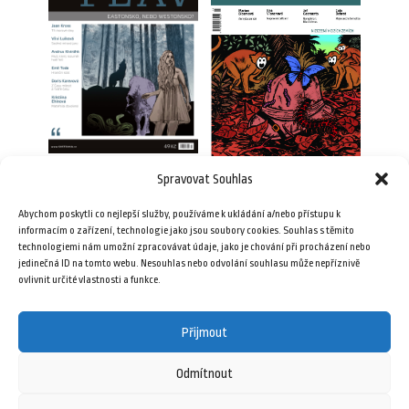
Spravovat Souhlas
Plav 12/2010 (e-book)
Plav 12/2017
35,00
Kč
Abychom poskytli co nejlepší služby, používáme k ukládání a/nebo přístupu k
69,00
Kč
informacím o zařízení, technologie jako jsou soubory cookies. Souhlas s těmito
technologiemi nám umožní zpracovávat údaje, jako je chování při procházení nebo
jedinečná ID na tomto webu. Nesouhlas nebo odvolání souhlasu může nepříznivě
Přidat do košíku
Přidat do košíku
ovlivnit určité vlastnosti a funkce.
Přijmout
Odmítnout