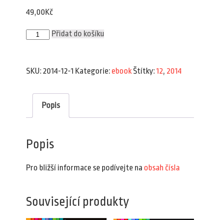
49,00
Kč
Plav
Přidat do košíku
12/2014
(e-
book)
množství
SKU:
2014-12-1
Kategorie:
ebook
Štítky:
12
,
2014
Popis
Popis
Pro bližší informace se podívejte na
obsah čísla
Související produkty