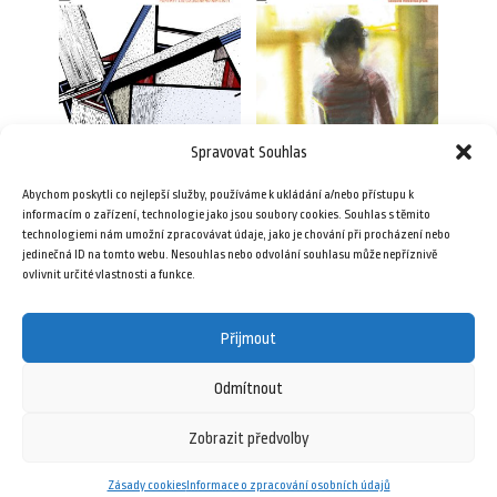
Spravovat Souhlas
Plav 2/2019
Plav 2/2023 (e-book)
Abychom poskytli co nejlepší služby, používáme k ukládání a/nebo přístupu k
89,00
Kč
79,00
Kč
informacím o zařízení, technologie jako jsou soubory cookies. Souhlas s těmito
technologiemi nám umožní zpracovávat údaje, jako je chování při procházení nebo
jedinečná ID na tomto webu. Nesouhlas nebo odvolání souhlasu může nepříznivě
Přidat do košíku
Přidat do košíku
ovlivnit určité vlastnosti a funkce.
Přijmout
Odmítnout
Zobrazit předvolby
27 července, 2025
Zásady cookies
Informace o zpracování osobních údajů