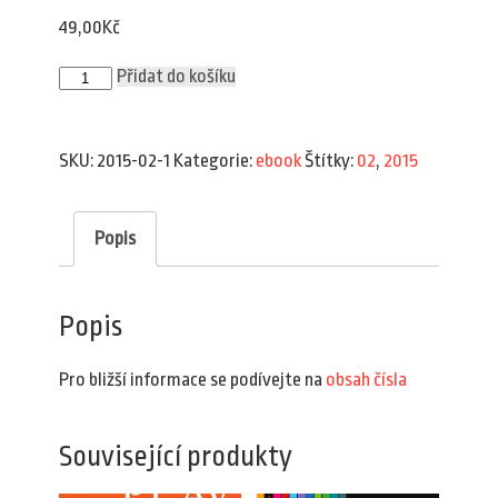
49,00
Kč
Plav
Přidat do košíku
2/2015
(e-
book)
množství
SKU:
2015-02-1
Kategorie:
ebook
Štítky:
02
,
2015
Popis
Popis
Pro bližší informace se podívejte na
obsah čísla
Související produkty