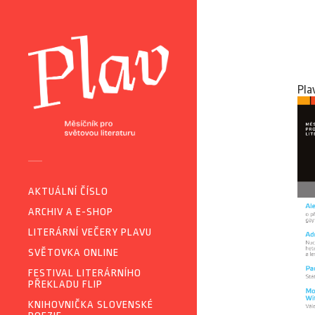
Pla
AKTUÁLNÍ ČÍSLO
ARCHIV A E-SHOP
LITERÁRNÍ VEČERY PLAVU
SVĚTOVKA ONLINE
FESTIVAL LITERÁRNÍHO
PŘEKLADU FLIP
KNIHOVNIČKA SLOVENSKÉ