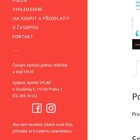
POEZIE
VYHLEDÁVÁNÍ
JAK KOUPIT A PŘEDPLATIT
O ČASOPISU
KONTAKT
Časopis vychází jednou měsíčně
a stojí 135 Kč
Vydává: Spolek SPLAV!
U Studánky 5, 170 00 Praha 7
P
IČO 266 74 122
Pro
Aby vám neuteklo žádné nové číslo,
přihlašte se k našemu newsletteru:
So