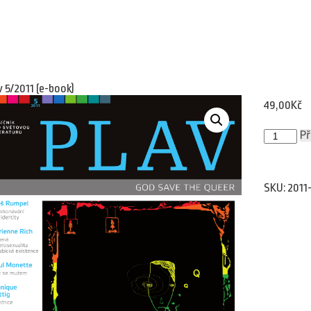
v 5/2011 (e-book)
49,00
Kč
Plav
Př
5/2011
(e-
book)
množství
SKU:
2011