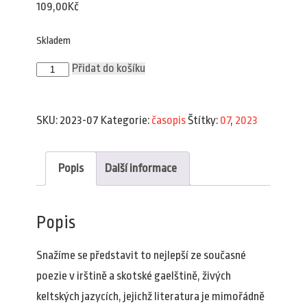
109,00
Kč
Skladem
Plav
Přidat do košíku
7/2023
množství
SKU:
2023-07
Kategorie:
časopis
Štítky:
07
,
2023
Popis
Další informace
Popis
Snažíme se představit to nejlepší ze současné
poezie v irštině a skotské gaelštině, živých
keltských jazycích, jejichž literatura je mimořádně