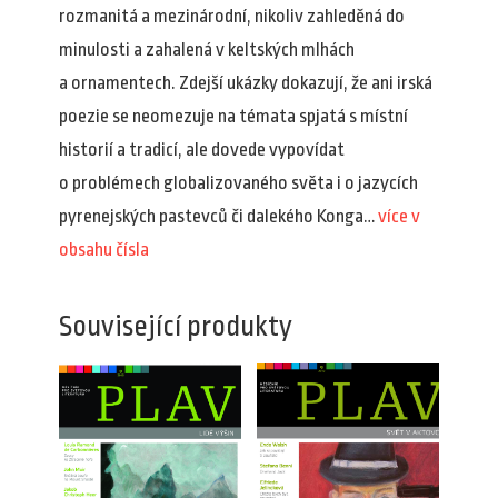
rozmanitá a mezinárodní, nikoliv zahleděná do
minulosti a zahalená v keltských mlhách
a ornamentech. Zdejší ukázky dokazují, že ani irská
poezie se neomezuje na témata spjatá s místní
historií a tradicí, ale dovede vypovídat
o problémech globalizovaného světa i o jazycích
pyrenejských pastevců či dalekého Konga…
více v
obsahu čísla
Související produkty