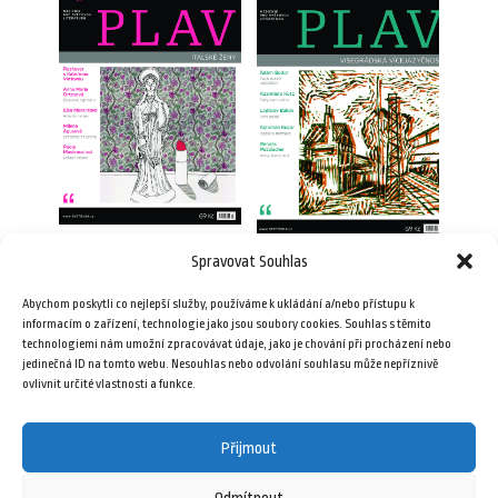
Spravovat Souhlas
Plav 3/2012
Plav 11/2012
69,00
Kč
Abychom poskytli co nejlepší služby, používáme k ukládání a/nebo přístupu k
69,00
Kč
informacím o zařízení, technologie jako jsou soubory cookies. Souhlas s těmito
technologiemi nám umožní zpracovávat údaje, jako je chování při procházení nebo
Přidat do košíku
jedinečná ID na tomto webu. Nesouhlas nebo odvolání souhlasu může nepříznivě
Přidat do košíku
ovlivnit určité vlastnosti a funkce.
Přijmout
Odmítnout