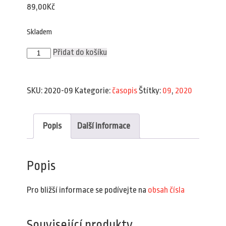
89,00
Kč
Skladem
Plav
Přidat do košíku
9/2020
množství
SKU:
2020-09
Kategorie:
časopis
Štítky:
09
,
2020
Popis
Další informace
Popis
Pro bližší informace se podívejte na
obsah čísla
Související produkty