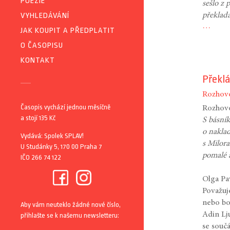
POEZIE
sešlo z
VYHLEDÁVÁNÍ
překlad
…
JAK KOUPIT A PŘEDPLATIT
O ČASOPISU
KONTAKT
Překlá
Rozhov
Časopis vychází jednou měsíčně
Rozhovo
a stojí 135 Kč
S básní
o naklad
Vydává: Spolek SPLAV!
s Milor
U Studánky 5, 170 00 Praha 7
pomalé a
IČO 266 74 122
Olga Pa
Považuje
nebo bo
Aby vám neuteklo žádné nové číslo,
Adin Lj
přihlašte se k našemu newsletteru:
se souč