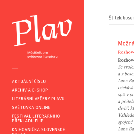
Štítek: bose
Možná 
Rozhov
Rozhovo
Se svole
a z bose
Lana Ba
AKTUÁLNÍ ČÍSLO
očekává
ARCHIV A E-SHOP
spíš v p
LITERÁRNÍ VEČERY PLAVU
a přátel
SVĚTOVKA ONLINE
divů“, k
Vzhlede
FESTIVAL LITERÁRNÍHO
PŘEKLADU FLIP
spojené
Lana Bas
KNIHOVNIČKA SLOVENSKÉ