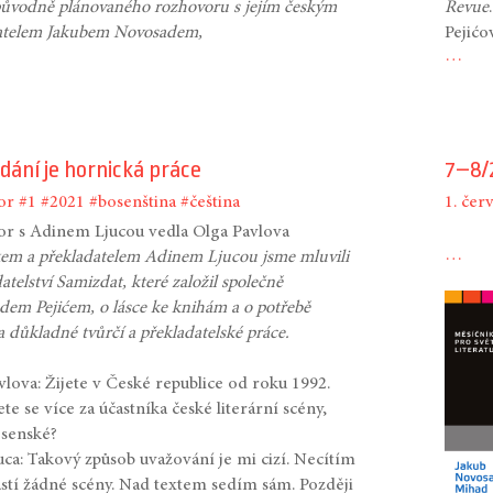
 původně plánovaného rozhovoru s jejím českým
Revue
atelem Jakubem Novosadem,
Pejićo
…
dání je hornická práce
7–8/
or
#1
#2021
#bosenština
#čeština
1. čer
r s Adinem Ljucou vedla Olga Pavlova
…
kem a překladatelem Adinem Ljucou jsme mluvili
atelství Samizdat, které založil společně
adem Pejićem, o lásce ke knihám a o potřebě
 důkladné tvůrčí a překladatelské práce.
vlova: Žijete v České republice od roku 1992.
te se více za účastníka české literární scény,
senské?
uca: Takový způsob uvažování je mi cizí. Necítím
ástí žádné scény. Nad textem sedím sám. Později