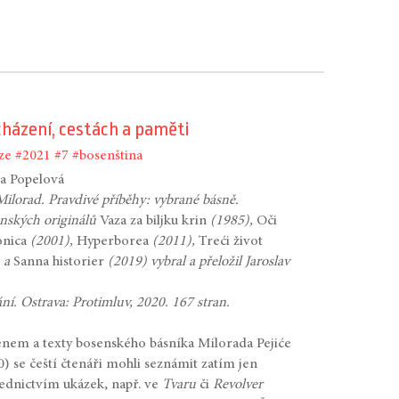
cházení, cestách a paměti
ze
#2021
#7
#bosenština
a Popelová
 Milorad. Pravdivé příběhy: vybrané básně.
nských originálů
Vaza za biljku krin
(1985),
Oči
onica
(2001),
Hyperborea
(2011),
Treći život
) a
Sanna historier
(2019) vybral a přeložil Jaroslav
ání. Ostrava: Protimluv, 2020. 167 stran.
nem a texty bosenského básníka Milorada Pejiće
0) se čeští čtenáři mohli seznámit zatím jen
ednictvím ukázek, např. ve
Tvaru
či
Revolver