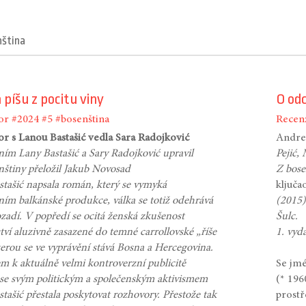
nština
píšu z pocitu viny
O od
or
#2024
#5
#bosenština
Recen
r s Lanou Bastašić vedla Sara Radojković
Andre
ním Lany Bastašić a Sary Radojković upravil
Pejić,
nštiny přeložil Jakub Novosad
Z bose
stašić napsala román, který se vymyká
ključa
ním balkánské produkce, válka se totiž odehrává
(2015
ozadí. V popředí se ocitá ženská zkušenost
Šulc.
ství aluzivně zasazené do temné carrollovské „říše
1. vyd
terou se ve vyprávění stává Bosna a Hercegovina.
m k aktuálně velmi kontroverzní publicitě
Se jmé
 se svým politickým a společenským aktivismem
(* 196
tašić přestala poskytovat rozhovory. Přestože tak
prostř