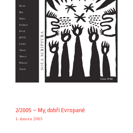
2/2005 – My, dobří Evropané
1. února 2005