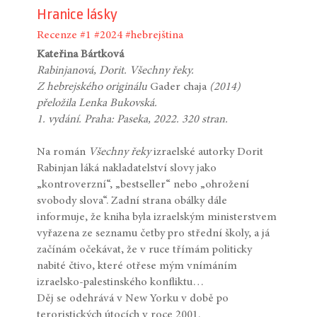
Hranice lásky
Recenze
#1
#2024
#hebrejština
Kateřina Bártková
Rabinjanová, Dorit. Všechny řeky.
Z hebrejského originálu
Gader chaja
(2014)
přeložila Lenka Bukovská.
1. vydání. Praha: Paseka, 2022. 320 stran.
Na román
Všechny řeky
izraelské autorky Dorit
Rabinjan láká nakladatelství slovy jako
„kontroverzní“, „bestseller“ nebo „ohrožení
svobody slova“. Zadní strana obálky dále
informuje, že kniha byla izraelským ministerstvem
vyřazena ze seznamu četby pro střední školy, a já
začínám očekávat, že v ruce třímám politicky
nabité čtivo, které otřese mým vnímáním
izraelsko-palestinského konfliktu…
Děj se odehrává v New Yorku v době po
teroristických útocích v roce 2001.