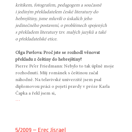
kritikem, fotografem, pedagogem a současně
i jediným překladatelem české literatury do
hebrejštiny, jsme mluvili o úskalích jeho
jedinečného postavení, o problémech spojených
s překladem literatury tzv. malých jazyků a také
o překladatelské etice.
Olga Pavlova: Proč jste se rozhodl věnovat
překladu z češtiny do hebrejštiny?
Pierre Pe’er Friedmann: Nebylo to tak úplně moje
rozhodnutí. Můj románek s češtinou začal
náhodně. Na telavivské univerzitě jsem psal
diplomovou práci o pojetí pravdy v próze Karla
Čapka a řekl jsem si,
…
5/2009 – Erec Jisrael