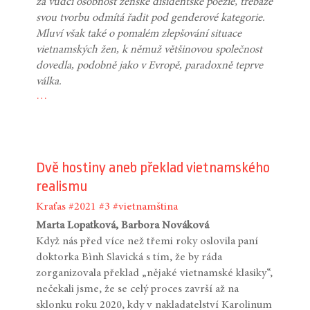
za vůdčí osobnost ženské disidentské poezie, třebaže
svou tvorbu odmítá řadit pod genderové kategorie.
Mluví však také o pomalém zlepšování situace
vietnamských žen, k němuž většinovou společnost
dovedla, podobně jako v Evropě, paradoxně teprve
válka.
…
Dvě hostiny aneb překlad vietnamského
realismu
Kraťas
#2021
#3
#vietnamština
Marta Lopatková, Barbora Nováková
Když nás před více než třemi roky oslovila paní
doktorka Bình Slavická s tím, že by ráda
zorganizovala překlad „nějaké vietnamské klasiky“,
nečekali jsme, že se celý proces završí až na
sklonku roku 2020, kdy v nakladatelství Karolinum