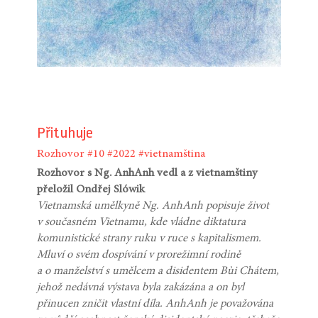
Přituhuje
Rozhovor
#10
#2022
#vietnamština
Rozhovor s Ng. AnhAnh vedl a z vietnamštiny
přeložil Ondřej Slówik
Vietnamská umělkyně Ng. AnhAnh popisuje život
v současném Vietnamu, kde vládne diktatura
komunistické strany ruku v ruce s kapitalismem.
Mluví o svém dospívání v prorežimní rodině
a o manželství s umělcem a disidentem Bùi Chátem,
jehož nedávná výstava byla zakázána a on byl
přinucen zničit vlastní díla. AnhAnh je považována