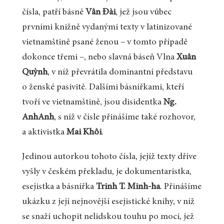
čísla, patří básně
Vân Đài
, jež jsou vůbec
prvními knižně vydanými texty v latinizované
vietnamštině psané ženou – v tomto případě
dokonce třemi –, nebo slavná báseň Vlna
Xuân
Quỳnh
, v níž převrátila dominantní představu
o ženské pasivitě. Dalšími básnířkami, kteří
tvoří ve vietnamštině, jsou disidentka
Ng.
AnhAnh
, s níž v čísle přinášíme také rozhovor,
a aktivistka
Mai Khôi
.
Jedinou autorkou tohoto čísla, jejíž texty dříve
vyšly v českém překladu, je dokumentaristka,
esejistka a básnířka
Trinh T. Minh­-ha
. Přinášíme
ukázku z její nejnovější esejistické knihy, v níž
se snaží uchopit nelidskou touhu po moci, jež