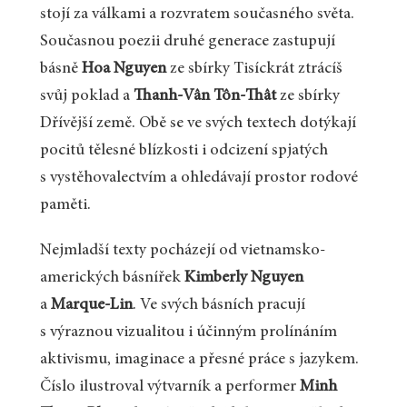
stojí za válkami a rozvratem současného světa.
Současnou poezii druhé generace zastupují
básně
Hoa Nguyen
ze sbírky Tisíckrát ztrácíš
svůj poklad a
Thanh­-Vân Tôn­-Thât
ze sbírky
Dřívější země. Obě se ve svých textech dotýkají
pocitů tělesné blízkosti i odcizení spjatých
s vystěhovalectvím a ohledávají prostor rodové
paměti.
Nejmladší texty pocházejí od vietnamsko­-
amerických básnířek
Kimberly Nguyen
a
Marque­-Lin
. Ve svých básních pracují
s výraznou vizualitou i účinným prolínáním
aktivismu, imaginace a přesné práce s jazykem.
Číslo ilustroval výtvarník a performer
Minh