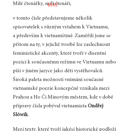
Milé čtenářky, milí čtenáři,
65 Kč
v tomto čísle představujeme několik
spisovatelek s různým vztahem k Vietnamu,
a především k vietnamštině. Zaměřili jsme se
přitom na ty, v jejichž tvorbě lze zaslechnout
feministické akcenty, které tvoří v disentní
pozici k současnému režimu ve Vietnamu nebo
píší v jiném jazyce jako děti vystěhovalců.
Široká paleta možností vnímání současné
vietnamské poezie koncepčně vznikala mezi
Prahou a Ho Či Minovým městem, kde v době
přípravy čísla pobýval vietnamista
Ondřej
Slówik
.
Mezi texty, které tvoří jakési historické podloží