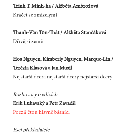
Trinh T. Minh‑ha / Alžběta Ambrožová
Kráčet se zmizelými
Thanh‑Vân Tôn‑Thât / Alžběta Stančáková
Dřívější země
Hoa Nguyen, Kimberly Nguyen, Marque‑Lin /
Terézia Klasová a Jan Musil
Nejstarší dcera nejstarší dcery nejstarší dcery
Rozhovory o edicích
Erik Lukavský a Petr Zavadil
Poezii čtou hlavně básníci
Esej překladatele