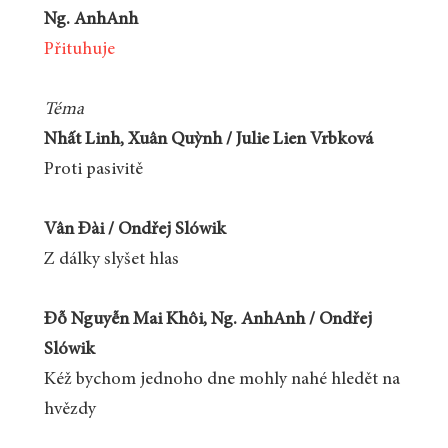
Ng. AnhAnh
Přituhuje
Téma
Nhất Linh, Xuân Quỳnh / Julie Lien Vrbková
Proti pasivitě
Vân Đài / Ondřej Slówik
Z dálky slyšet hlas
Đỗ Nguyễn Mai Khôi, Ng. AnhAnh / Ondřej
Slówik
Kéž bychom jednoho dne mohly nahé hledět na
hvězdy