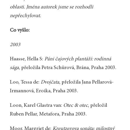
oblasti. Jména autorek jsme se rozhodli
nepřechylovat.
Co vyšlo:
2003
Haasse, Hella S:
Páni čajových plantáží: rodinná
sága
, přeložila Petra Schürová, Brána, Praha 2003.
Loo, Tessa de:
Dvojčata
, přeložila Jana Pellarová-
Irmannová, Eroika, Praha 2003.
Loon, Karel Glastra van:
Otec & otec
, přeložil
Ruben Pellar, Metafora, Praha 2003.
Moor, Margriet de:
Kreutzerova sonáta: milostný