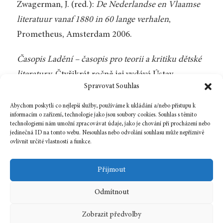
Zwagerman, J. (red.):
De Nederlandse en Vlaamse
literatuur vanaf 1880 in 60 lange verhalen
,
Prometheus, Amsterdam 2006.
Časopis Ladění – časopis pro teorii a kritiku dětské
literatury
. Čtyřikrát ročně jej vydává Ústav
Spravovat Souhlas
literatury pro mládež Pedagogické fakulty
Masarykovy univerzity v Brně.
Abychom poskytli co nejlepší služby, používáme k ukládání a/nebo přístupu k
informacím o zařízení, technologie jako jsou soubory cookies. Souhlas s těmito
technologiemi nám umožní zpracovávat údaje, jako je chování při procházení nebo
jedinečná ID na tomto webu. Nesouhlas nebo odvolání souhlasu může nepříznivě
ovlivnit určité vlastnosti a funkce.
Zpět na číslo
Přijmout
Odmítnout
1 července, 2007
In
Bibliografie
Zobrazit předvolby