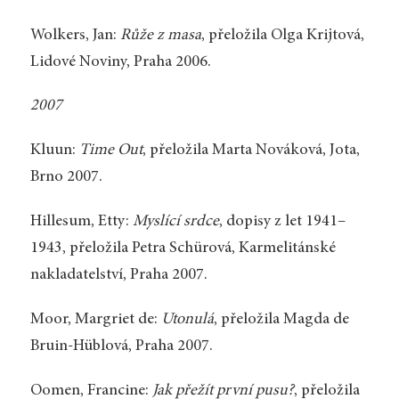
Wolkers, Jan:
Růže z masa
, přeložila Olga Krijtová,
Lidové Noviny, Praha 2006.
2007
Kluun:
Time Out
, přeložila Marta Nováková, Jota,
Brno 2007.
Hillesum, Etty:
Myslící srdce
, dopisy z let 1941–
1943, přeložila Petra Schürová, Karmelitánské
nakladatelství, Praha 2007.
Moor, Margriet de:
Utonulá
, přeložila Magda de
Bruin-Hüblová, Praha 2007.
Oomen, Francine:
Jak přežít první pusu?
, přeložila