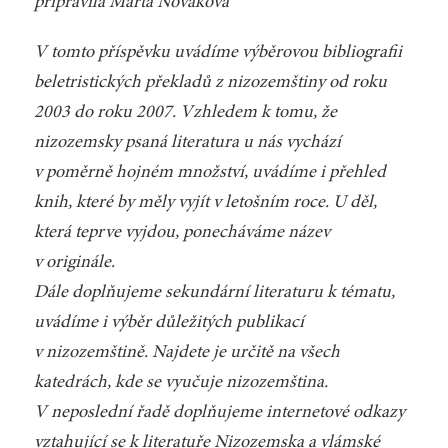
připravila Marta Nováková
V tomto příspěvku uvádíme výběrovou bibliografii
beletristických překladů z nizozemštiny od roku
2003 do roku 2007. Vzhledem k tomu, že
nizozemsky psaná literatura u nás vychází
v poměrně hojném množství, uvádíme i přehled
knih, které by měly vyjít v letošním roce. U děl,
která teprve vyjdou, ponecháváme název
v originále.
Dále doplňujeme sekundární literaturu k tématu,
uvádíme i výběr důležitých publikací
v nizozemštině. Najdete je určitě na všech
katedrách, kde se vyučuje nizozemština.
V neposlední řadě doplňujeme internetové odkazy
vztahující se k literatuře Nizozemska a vlámské