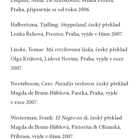
Enquist, Anna:
De thuiskomst
, Mladá Fronta,
Praha, připravuje se od roku 2006.
Halbertsma, Tjalling:
Steppeland
, český překlad
Lenka Řehová, Prostor, Praha, vyjde v říjnu 2007.
Lieske, Tomas:
Má svrchovaná láska
, český překlad
Olga Krijtová, Lidové Noviny, Praha, vyjde v roce
2007.
Nooteboom, Cees:
Paradijs verloren
, český překlad
Magda de Bruin-Hüblová, Paseka, Praha, vyjde
v roce 2007.
Westerman, Frank:
El Negro en ik
, český překlad
Magda de Bruin-Hüblová, Pistorius & Olšanská,
Příbram, vyjde v říjnu 2007.