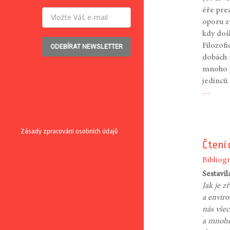
éře pre
oporu zí
kdy doš
Filozofi
ODEBÍRAT NEWSLETTER
dobách 
mnoho p
jedinců 
…
Zásady zpracování osobních údajů
Čtení 
Bibliogr
Sestavi
Jak je z
a enviro
nás vše
a mnohd