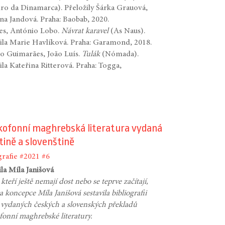
iro da Dinamarca). Přeložily Šárka Grauová,
na Jandová. Praha: Baobab, 2020.
es, António Lobo.
Návrat karavel
(As Naus).
ila Marie Havlíková. Praha: Garamond, 2018.
o Guimarães, João Luís.
Tulák
(Nómada).
ila Kateřina Ritterová. Praha: Togga,
kofonní maghrebská literatura vydaná
tině a slovenštině
grafie
#2021
#6
ila Míla Janišová
 kteří ještě nemají dost nebo se teprve začítají,
a koncepce Míla Janišová sestavila bibliografii
vydaných českých a slovenských překladů
fonní maghrebské literatury.