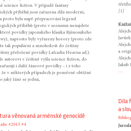
třetíh
ě science fiction. V případě fantasy
[1]
stických příběhů jsou zařazena díla moderní,
a proto byla např. přepracování legend
Knižní
ogických příběhů (proto v seznamu nenajdete
Alejc
ěkteré povídky japonského klasika Rjúnosukeho
Javůrk
wy), naprosto byly vyřazeny horory (proto zde
Alejc
te tak populární a mnohokrát do češtiny
a orig
nštiny přeložené povídky Lafcadia Hearna ad.).
Alejc
e autorovi v češtině vyšla science fiction, do
Jakub 
zařazuji i další žánrové povídky – i z toho
…
 že v některých případech je poměrně obtížné
, o jaký žánr se jedná,
Díla 
a sl
atura věnovaná arménské genocidě
Biblio
afie
#2015
#4
Jarosl