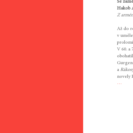
Se zamě
Hakob A
Z arménš
Až do r
v uměle
prolomi
V 60. a 
obohati
Gurgen
a
Rákosy
novely 
…