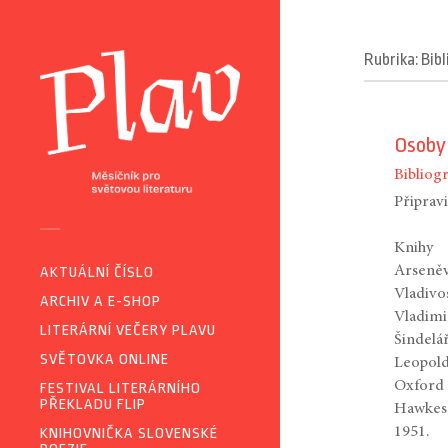
Rubrika: Bib
Osoby 
Bibliogr
Připrav
Knihy
Arseněv
AKTUÁLNÍ ČÍSLO
Vladivo
ARCHIV A E-SHOP
Vladimi
LITERÁRNÍ VEČERY PLAVU
Šindelář
SVĚTOVKA ONLINE
Leopold
Oxford 
FESTIVAL LITERÁRNÍHO
PŘEKLADU FLIP
Hawkes,
1951.
KNIHOVNIČKA SLOVENSKÉ