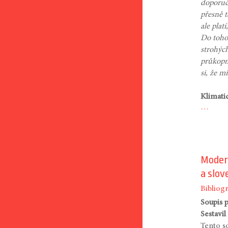
doporučo
přesně t
ale plat
Do toho
strohých
průkopni
si, že 
Klimati
…
Modern
a slov
Bibliogr
Soupis 
Sestavil
Tento so