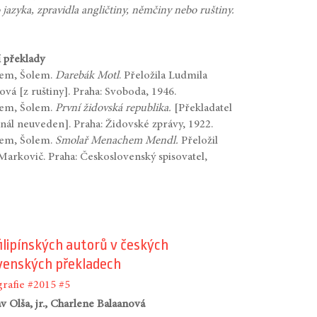
o jazyka, zpravidla angličtiny, němčiny nebo ruštiny.
 překlady
hem, Šolem.
Darebák Motl
. Přeložila Ludmila
ová [z ruštiny]. Praha: Svoboda, 1946.
hem, Šolem.
První židovská republika.
[Překladatel
inál neuveden].
Praha: Židovské zprávy, 1922.
hem, Šolem.
Smolař Menachem Mendl.
Přeložil
Markovič. Praha: Československý spisovatel,
filipínských autorů v českých
ovenských překladech
grafie
#2015
#5
av Olša, jr., Charlene Balaanová