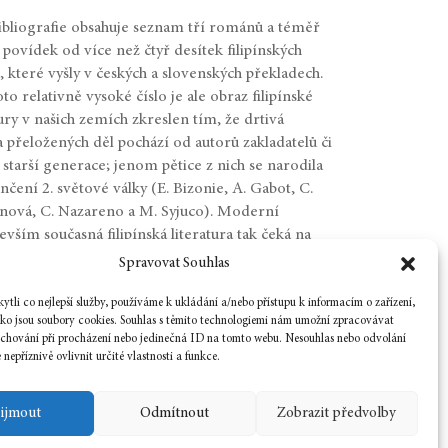
ibliografie obsahuje seznam tří románů a téměř
 povídek od více než čtyř desítek filipínských
, které vyšly v českých a slovenských překladech.
oto relativně vysoké číslo je ale obraz filipínské
tury v našich zemích zkreslen tím, že drtivá
a přeložených děl pochází od autorů zakladatelů či
 starší generace; jenom pětice z nich se narodila
nčení 2. světové války (E. Bizonie, A. Gabot, C.
nová, C. Nazareno a M. Syjuco). Moderní
evším současná filipínská literatura tak čeká na
ské a slovenské propagátory.
Spravovat Souhlas
nebýt mnohaleté buditelské práce slovenského
sty a orientalisty Jozefa Genzora,
tli co nejlepší služby, používáme k ukládání a/nebo přístupu k informacím o zařízení,
ako jsou soubory cookies. Souhlas s těmito technologiemi nám umožní zpracovávat
e chování při procházení nebo jedinečná ID na tomto webu. Nesouhlas nebo odvolání
nepříznivě ovlivnit určité vlastnosti a funkce.
ijmout
Odmítnout
Zobrazit předvolby
« STARŠÍ PŘÍSPĚVKY