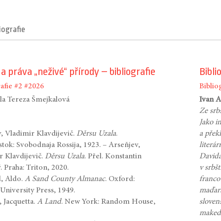
liografie
a práva „neživé“ přírody – bibliografie
Bibli
afie
#2
#2026
Biblio
ila Tereza Šmejkalová
Ivan A
Ze srb
Jako in
, Vladimir Klavdijevič.
Děrsu Uzala
.
a přek
stok: Svobodnaja Rossija, 1923. – Arseňjev,
literár
r Klavdijevič.
Děrsu Uzala
. Přel. Konstantin
Davida
. Praha: Triton, 2020.
v srbš
, Aldo.
A Sand County Almanac
. Oxford:
francou
University Press, 1949.
maďaršt
 Jacquetta.
A Land
. New York: Random House,
slovenš
makedo