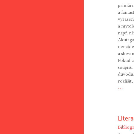
primárn
a fanta
vyřazen
a mytol
např. n
Akutaga
nenajde
a slove
Pokud al
soupisu 
důvodu,
rozlišit
…
Liter
Bibliogr