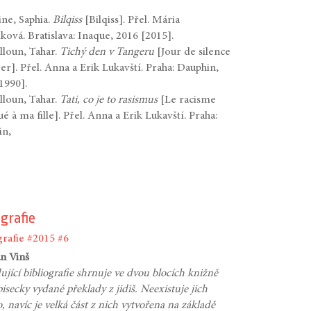
ne, Saphia.
Bilqiss
[Bilqiss]. Přel. Mária
ková. Bratislava: Inaque, 2016 [2015].
lloun, Tahar.
Tichý den v Tangeru
[Jour de silence
er]. Přel. Anna a Erik Lukavští. Praha: Dauphin,
1990].
lloun, Tahar.
Tati, co je to rasismus
[Le racisme
ué à ma fille]. Přel. Anna a Erik Lukavští. Praha:
in,
ografie
grafie
#2015
#6
an Vinš
ující bibliografie shrnuje ve dvou blocích knižně
pisecky vydané překlady z jidiš. Neexistuje jich
 navíc je velká část z nich vytvořena na základě