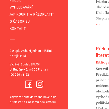
POEZIE
Þórðars
VYHLEDÁVÁNÍ
Thórda
Kadečko
JAK KOUPIT A PŘEDPLATIT
Shepher
O ČASOPISU
…
KONTAKT
Překla
Časopis vychází jednou měsíčně
litera
a stojí 135 Kč
Bibliogr
Vydává: Spolek SPLAV!
Sestavil
U Studánky 5, 170 00 Praha 7
IČO 266 74 122
Předklá
příběh 
můžeme 
obchodn
Aby vám neuteklo žádné nové číslo,
východn
přihlašte se k našemu newsletteru:
politic
(1945–1