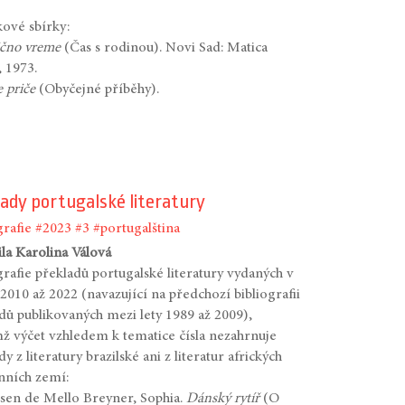
ové sbírky:
ično vreme
(Čas s rodinou). Novi Sad: Matica
, 1973.
e
priče
(Obyčejné příběhy).
ady portugalské literatury
grafie
#2023
#3
#portugalština
ila Karolina Válová
grafie překladů portugalské literatury vydaných v
 2010 až 2022 (navazující na předchozí bibliografii
dů publikovaných mezi lety 1989 až 2009),
ž výčet vzhledem k tematice čísla nezahrnuje
y z literatury brazilské ani z literatur afrických
nních zemí:
sen de Mello Breyner, Sophia.
Dánský rytíř
(O