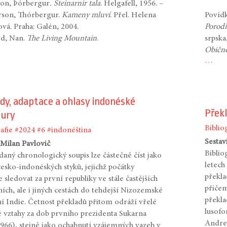
on, Þórbergur
. Steinarnir tala
. Helgafell, 1956. –
rson, Thórbergur.
Kameny mluví
. Přel. Helena
Povídk
vá. Praha: Galén, 2004.
Porod
d, Nan.
The Living Mountain
.
srpska
Običn
…
dy, adaptace a ohlasy indonéské
Překl
tury
Biblio
afie
#2024
#6
#indonéština
Sestav
 Milan Pavlovič
Biblio
daný chronologický soupis lze částečně číst jako
letech
česko-indonéských styků, jejichž počátky
překla
sledovat za první republiky ve stále častějších
přičem
ích, ale i jiných cestách do tehdejší Nizozemské
překlad
í Indie. Četnost překladů přitom odráží vřelé
lusofo
ké vztahy za dob prvního prezidenta Sukarna
Andre
966), stejně jako ochabnutí vzájemných vazeb v