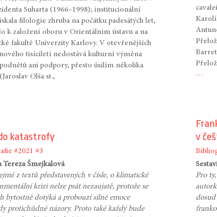
cavale
zidenta Suharta (1966–1998); institucionální
Karolí
skala filologie zhruba na počátku padesátých let,
Antun
lo k založení oboru v Orientálním ústavu a na
Přelož
cké fakultě Univerzity Karlovy. V otevřenějších
Barret
nového tisíciletí nedostává kulturní výměna
Přelož
odnětů ani podpory, přesto úsilím několika
…
(Jaroslav Olša st.,
Fran
do katastrofy
v češ
afie
#2021
#3
Biblio
la Tereza Šmejkalová
Sestav
řejmé z textů představených v čísle, o klimatické
Pro ty,
nmentální krizi nelze psát nezaujatě, protože se
autork
ch bytostně dotýká a probouzí silné emoce
dosud 
y protichůdné názory. Proto také každý bude
franko