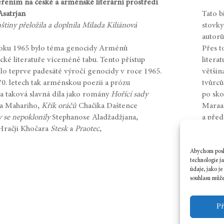
řením na české a arménské literární prostředí
satrjan
Tato b
tiny přeložila a doplnila Milada Kiliánová
stovky
autorů
oku 1965 bylo téma genocidy Arménů
Přes t
cké literatuře víceméně tabu. Tento přístup
litera
lo teprve padesáté výročí genocidy v roce 1965.
většin
70. letech tak arménskou poezii a prózu
tvůrců
la taková slavná díla jako romány
Hořící sady
po sko
a Mahariho,
Křik oráčů
Chačika Daštence
Maraa
 se nepoklonily
Stephanose Aladžadžjana,
a před
Hračji Khočara
Stesk
a
Praotec
,
své če
Ovšem 
lingvi
Abychom posky
technologie j
…
údaje, jako j
souhlasu může 
Př