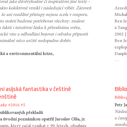
vat jako důvěryhodné či inspirativní jiné texty –
akto kolektivně vznikl i následující výběr. Zároveň
Azzedi
í, že ani rozdílné přístupy nejsou zcela v rozporu.
Michal
to století budeme potřebovat všechny: znalost
Ben Je
 faktů i intuitivní lásku k přírodnímu světu,
à Tang
cké vize a odhodlání bojovat i odvahu připustit
2002 [
minimálně něco určitě nedopadne dobře.
Ben Je
expliq
cká a environmentální krize,
Dauph
…
í asijská fantastika v češtině
Bibli
enštině
Biblio
afie
#2016
#5
Petr J
Násled
publikovaných překladů
a časo
 a úvodní poznámkou opatřil Jaroslav Olša, jr.
mnoho,
upis, který začal vznikat v 90. letech, obsahuje