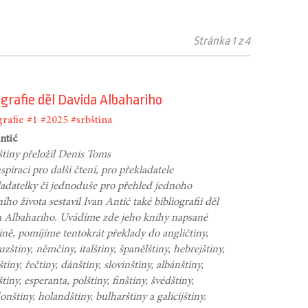
Stránka 1 z 4
ografie děl Davida Albahariho
grafie
#1
#2025
#srbština
ntić
štiny přeložil Denis Toms
spiraci pro další čtení, pro překladatele
ladatelky či jednoduše pro přehled jednoho
ního života sestavil Ivan Antić také bibliografii děl
 Albahariho. Uvádíme zde jeho knihy napsané
tině, pomíjíme tentokrát překlady do angličtiny,
zštiny, němčiny, italštiny, španělštiny, hebrejštiny,
iny, řečtiny, dánštiny, slovinštiny, albánštiny,
tiny, esperanta, polštiny, finštiny, švédštiny,
nštiny, holandštiny, bulharštiny a galicijštiny.