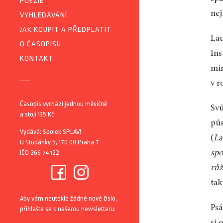
POEZIE
nej
VYHLEDÁVÁNÍ
JAK KOUPIT A PŘEDPLATIT
Lau
O ČASOPISU
Ins
KONTAKT
mír
v r
Časopis vychází jednou měsíčně
Sv
a stojí 135 Kč
půs
Vydává: Spolek SPLAV!
(
La
U Studánky 5, 170 00 Praha 7
IČO 266 74 122
spo
růž
tak
Aby vám neuteklo žádné nové číslo,
Psá
přihlašte se k našemu newsletteru:
si 