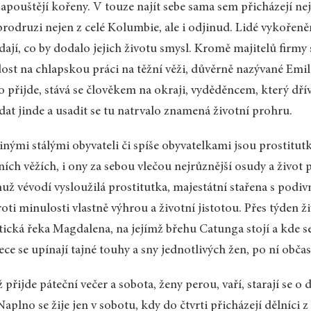
apouštějí kořeny. V touze najít sebe sama sem přicházejí nej
rodruzi nejen z celé Kolumbie, ale i odjinud. Lidé vykořenění
dají, co by dodalo jejich životu smysl. Kromě majitelů firm
ost na chlapskou práci na těžní věži, důvěrně nazývané Emili
 přijde, stává se člověkem na okraji, vyděděncem, který dřív
dat jinde a usadit se tu natrvalo znamená životní prohru.
inými stálými obyvateli či spíše obyvatelkami jsou prostitut
ních věžích, i ony za sebou vlečou nejrůznější osudy a živo
už vévodí vysloužilá prostitutka, majestátní stařena s pod
oti minulosti vlastně výhrou a životní jistotou. Přes týden 
ická řeka Magdalena, na jejímž břehu Catunga stojí a kde s
ece se upínají tajné touhy a sny jednotlivých žen, po ní obča
 přijde páteční večer a sobota, ženy perou, vaří, starají se o
 Naplno se žije jen v sobotu, kdy do čtvrti přicházejí dělníci 