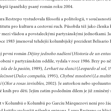
lepší španělsky psaný román roku 2004.
ra Restrepo vystudovala filosofii a politologii, v současnosti
titutu pro kulturu a cestovní ruch. Působila též jako členka
 mezi vládou a povstaleckými partyzánskými jednotkami. Ja
oce 1983 jmenoval tehdejší kolumbijský prezident Belisario 
ůj první román
Dějiny jednoho nadšení
(
Historia de un entu
obení v partyzánském oddíle, vydala v roce 1986. Brzy po n
 isla de la pasión
, 1989),
Levhart na slunci
(
Leopardo al sol
, 
lečnost
(
Dulce compañía
, 1995),
Chybné množství
(
La multit
í
(
Olor a rosas invisibles
, 2002). Je autorkou nebo spoluauto
é knih pro děti. Jejím zatím posledním dílem je již zmíněn
t v Kolumbii o Kolumbii po Garcíu Márquezovi není pro žád
od kritiky vysloužit nálepku epigona. Laura Restrepo se hlás