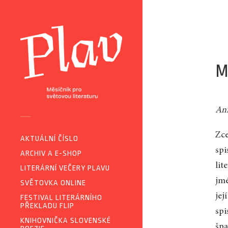
M
An
Zce
AKTUÁLNÍ ČÍSLO
spi
ARCHIV A E-SHOP
lit
LITERÁRNÍ VEČERY PLAVU
jmé
SVĚTOVKA ONLINE
jej
FESTIVAL LITERÁRNÍHO
PŘEKLADU FLIP
spi
KNIHOVNIČKA SLOVENSKÉ
špa