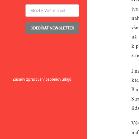
tvo
nah
vše
ODEBÍRAT NEWSLETTER
už 
k p
z n
I n
Zásady zpracování osobních údajů
kte
Bar
Str
lid
Výs
naf