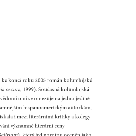
vil ke konci roku 2005 román kolumbijské
ia oscura
, 1999). Současná kolumbijská
ovědomí o ní se omezuje na jedno jediné
ýznamnějším hispanoamerickým autorkám,
ískala i mezi literárními kritiky a kolegy-
ávání významné literární ceny
elirium
), který byl porotou oceněn jako