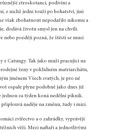
různější ztroskotanci, podivíni a
, z nichž jedni touží po bohatství, jiní
y se však zbohatnout nepodařilo nikomu a
e, dodává životu smysl jen na chvíli.
e nebo později pozná, že štěstí se musí
ky z Catungy. Tak jako muži pracující na
t prodejné ženy v poklidném matriarchátu,
ivným jménem Všech svatých, je pro ně
život ospale plyne podobně jako dnes již
e jednou za týden koná nedělní piknik.
s připlouvá naděje na změnu, tudy i mizí.
 domácí zvířectvo a o zahrádky, vyprávějí
z těžních věží. Mezi naftaři a jednotlivými