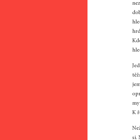
nez
dob
hle
hrd
Kdo
hle
Jed
těž
jem
opr
myt
K ř
Než
si.