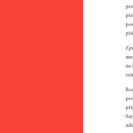
pro
pře
pos
přá
Způ
mez
na 
zej
Roz
pro
při
Say
udá