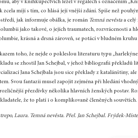
omu, aby v knihkupectvích ležel v regálech s označením „Kni
k zcela míjí s tím, co hlásá její vnější zdání. Spíše než po
středí, jak informuje obálka, je román
Temná nevěsta
a celý
olumbii jako takové, o jejích traumatech, rozvrácenosti a hle
olumbie, krásná a drsná zároveň, se potácí v bludném kruhu 
azem toho, že nejde o pokleslou literaturu typu „harlekýne
kladu se zhostil Jan Schejbal, v jehož bibliografii překladů
cializací Jana Schejbala jsou sice překlady z katalánštiny, al
tem. Svou fantazii musel zapojit zejména při hledání vhodn
rozličnější přezdívky několika hlavních ženských postav. Ro
kladatele, že to platí i o komplikovaně členěných souvětích.
trepo, Laura. Temná nevěsta. Přel. Jan Schejbal. Frýdek-Míste