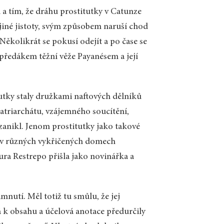
 a tím, že dráhu prostitutky v Catunze
jiné jistoty, svým způsobem naruší chod
. Několikrát se pokusí odejít a po čase se
předákem těžní věže Payanésem a její
itutky staly družkami naftových dělníků
matriarchátu, vzájemného soucítění,
zanikl. Jenom prostitutky jako takové
le v různých vykřičených domech
ra Restrepo přišla jako novinářka a
nutí. Měl totiž tu smůlu, že jej
ná k obsahu a účelová anotace předurčily