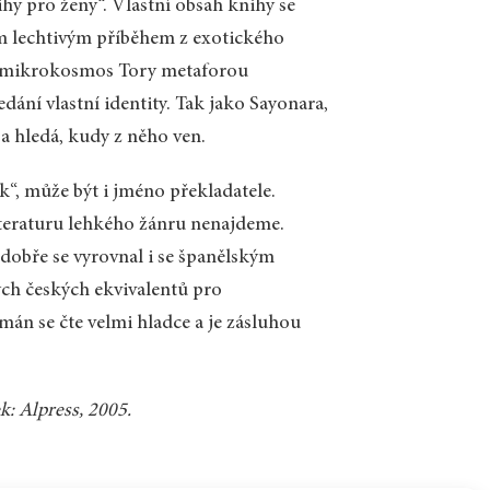
hy pro ženy“. Vlastní obsah knihy se
uhým lechtivým příběhem z exotického
 mikrokosmos Tory metaforou
dání vlastní identity. Tak jako Sayonara,
a hledá, kudy z něho ven.
k“, může být i jméno překladatele.
 literaturu lehkého žánru nenajdeme.
e dobře se vyrovnal i se španělským
ých českých ekvivalentů pro
mán se čte velmi hladce a je zásluhou
k: Alpress, 2005.