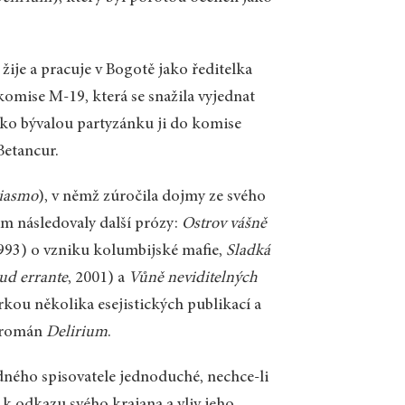
 žije a pracuje v Bogotě jako ředitelka
 komise M-19, která se snažila vyjednat
ko bývalou partyzánku ji do komise
Betancur.
siasmo
), v němž zúročila dojmy ze svého
ěm následovaly další prózy:
Ostrov vášně
1993) o vzniku kolumbijské mafie,
Sladká
ud errante
, 2001) a
Vůně neviditelných
rkou několika esejistických publikací a
ý román
Delirium
.
ného spisovatele jednoduché, nechce-li
í k odkazu svého krajana a vliv jeho