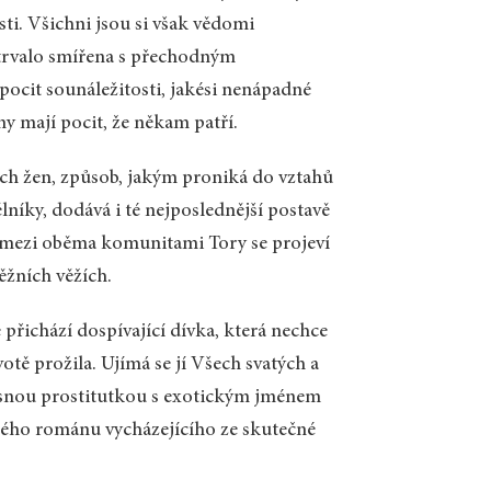
ti. Všichni jsou si však vědomi
atrvalo smířena s přechodným
ocit sounáležitosti, jakési nenápadné
hny mají pocit, že někam patří.
ých žen, způsob, jakým proniká do vztahů
níky, dodává i té nejposlednější postavě
a mezi oběma komunitami Tory se projeví
ěžních věžích.
přichází dospívající dívka, která nechce
otě prožila. Ujímá se jí Všech svatých a
krásnou prostitutkou s exotickým jménem
elého románu vycházejícího ze skutečné