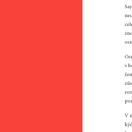
Say
nec
cel
zno
osu
Osu
v b
žen
zůs
roz
pom
V ú
kýč