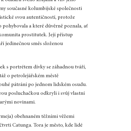
oblémy současné kolumbijské společnosti
stické svou autentičností, protože
o pohybovala a které důvěrně poznala, ať
omunita prostitutek. Její přístup
váří jedinečnou směs složenou
žek s portrétem dívky se záhadnou tváří,
ortáž o petrolejářském městě
louhé pátrání po jednom lidském osudu.
vou posluchačkou odkryli i svůj vlastní
starými novinami.
ermeja) obehnaném těžními věžemi
tvrti Catunga. Tora je město, kde lidé