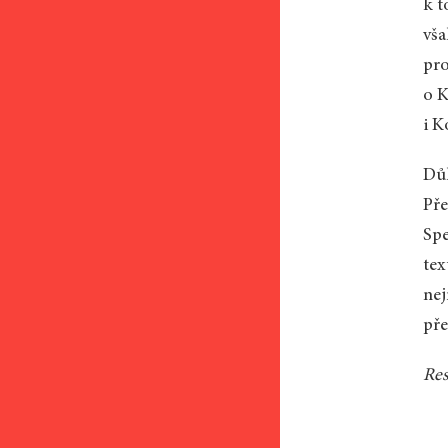
k t
vša
pro
o K
i K
Důk
Pře
Spe
tex
nej
pře
Res