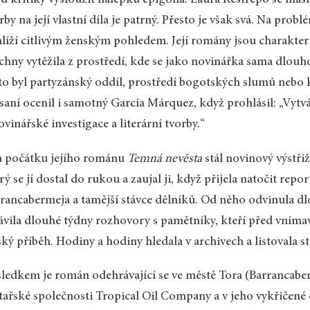
rby na její vlastní díla je patrný. Přesto je však svá. Na pr
líží citlivým ženským pohledem. Její romány jsou charakteri
chny vytěžila z prostředí, kde se jako novinářka sama dlouh
to byl partyzánský oddíl, prostředí bogotských slumů nebo k
saní ocenil i samotný García Márquez, když prohlásil: „Vyt
ovinářské investigace a literární tvorby.“
a počátku jejího románu
Temná nevěsta
stál novinový výstři
rý se jí dostal do rukou a zaujal ji, když přijela natočit rep
rancabermeja a tamější stávce dělníků. Od něho odvinula d
ávila dlouhé týdny rozhovory s pamětníky, kteří před vníma
ský příběh. Hodiny a hodiny hledala v archivech a listovala 
ledkem je román odehrávající se ve městě Tora (Barrancab
tařské společnosti Tropical Oil Company a v jeho vykřičené č