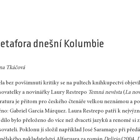
etafora dnešní Kolumbie
na Tkáčová
la bez povšimnutí kritiky se na pultech knihkupectví obje
sovatelky a novinářky Laury Restrepo
Temná nevěsta
(
La nov
eratura je přitom pro českého čtenáře velkou neznámou a p
no: Gabriel García Márquez. Laura Restrepo patří k nejv
í dílo bylo přeloženo do více než dvaceti jazyků a renomé si z
sovateli. Poklonu jí složil například José Saramago při před
nělského nakladatelství Alfaguara za román
Delirio
(2004,
D