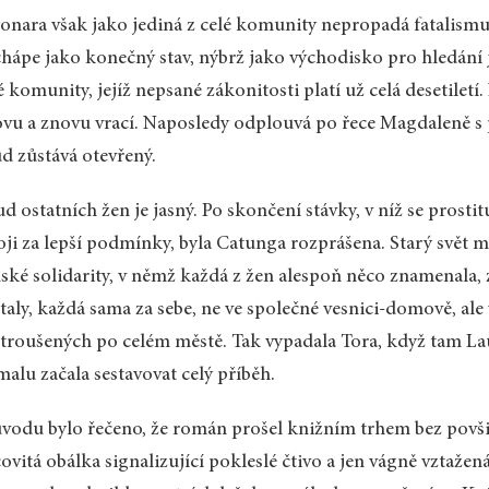
onara však jako jediná z celé komunity nepropadá fatalismu
hápe jako konečný stav, nýbrž jako východisko pro hledání 
é komunity, jejíž nepsané zákonitosti platí už celá desetiletí
vu a znovu vrací. Naposledy odplouvá po řece Magdaleně s 
d zůstává otevřený.
d ostatních žen je jasný. Po skončení stávky, v níž se prost
oji za lepší podmínky, byla Catunga rozprášena. Starý svět 
ské solidarity, v němž každá z žen alespoň něco znamenala, 
taly, každá sama za sebe, ne ve společné vesnici-domově, a
troušených po celém městě. Tak vypadala Tora, když tam Lau
alu začala sestavovat celý příběh.
vodu bylo řečeno, že román prošel knižním trhem bez povšim
ovitá obálka signalizující pokleslé čtivo a jen vágně vztaže