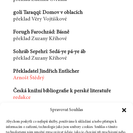
golí Taraqqí: Domov v oblacích
překlad Věry Vojtíškové
Forugh Farochzád: Básně
překlad Zuzany Kříhové
Sohráb Sepehrí: Sedá-ye pá-ye áb
překlad Zuzany Kříhové
Překladatel Jindřich Entlicher
Arnošt Štědrý
Česká knižní bibliografie k perské literatuře
redakce
Spravovat Souhlas
Vášnivý a erotický Svět knihy 2008
aktualita Marie Kantůrkové
Abychom poskytli co nejlepší služby, používáme k ukládání a/nebo přístupu k
informacím o zařízení, technologie jako jsou soubory cookies. Souhlas s těmito
Čítanie Marie NDiaye v Prahe
technologiemi nám umožní zpracovávat údaje, jako je chování při procházení nebo