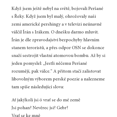
Když jsem ještě nebyl na světě, bojovali Peršané
s Řeky. Když jsem byl malý, ohrožovaly naši
zemi americké pershingy a v televizi neúnavně
válčil Írán s Irákem. O dnešku darmo mluvit.
Írán je dle zpravodajství bezpochyby hlavním
stanem teroristů, a přes odpor OSN se dokonce
snaží sestrojit vlastní atomovou bombu. Až by si
jeden pomyslel: „Jestli něčemu Peršané
rozumějí, pak válce.“ A přitom stačí zalistovat
libovolným výborem perské poezie a nalezneme
tam spíše následující slova:
Ať jakýkoli jsi ó vrať se do mé země
Jsi pohan? Nevěrec jsi? Gebr?
Vrať se ke mně