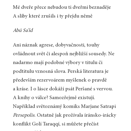
Mé dveře přece nebudou ti dveřmi beznaděje
A sliby které zrušils i ty přejdu němě
Abú Sa’íd
Ani náznak agrese, dobyvačnosti, touhy
ovládnout svět či alespoň nejbližší sousedy. Ne
nadarmo mají podobné výbory v titulu či
podtitulu vznosná slova. Perská literatura je
především rezervoárem myšlenek o pravdě
a kráse. I o lásce dokáží psát Peršané s vervou.
A knihy o válce? Samozřejmě existují.
Například světoznámý komiks Marjane Satrapi
Persepolis
. Ostatně jak prožívala íránsko-irácky
konflikt Golí Taraqqí, si můžete přečíst