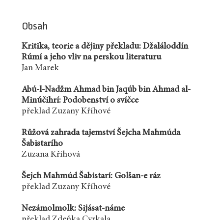
Obsah
Kritika, teorie a dějiny překladu: Džaláloddín
Rúmí a jeho vliv na perskou literaturu
Jan Marek
Abú-l-Nadžm Ahmad bin Jaqúb bin Ahmad al-
Minúčihrí: Podobenství o svíčce
překlad Zuzany Kříhové
Růžová zahrada tajemství Šejcha Mahmúda
Šabistarího
Zuzana Kříhová
Šejch Mahmúd Šabistarí: Golšan-e ráz
překlad Zuzany Kříhové
Nezámolmolk: Sijásat-náme
překlad Zdeňka Cvrkala