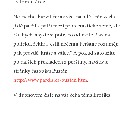
i v tomto čísle.
Ne, nechci barvit černé věci na bílé. Írán zcela
jistě patřil a patří mezi problematické země, ale
rád bych, abyste si poté, co odložíte Plav na
poličku, řekli: „Jestli něčemu Peršané rozumějí,
pak pravdě, kráse a válce.“ A pokud zatoužíte
po dalších překladech z perštiny, navštivte
stránky časopisu Bústán:
http://www.pardis.cz/bustan.htm
.
V dubnovém čísle na vás čeká téma Erotika.