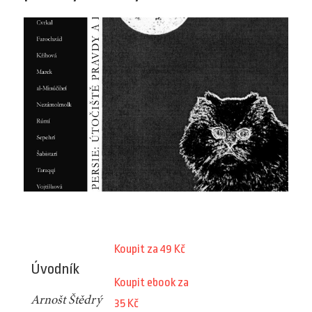
Koupit za 49 Kč
Úvodník
Koupit ebook za
Arnošt Štědrý
35 Kč