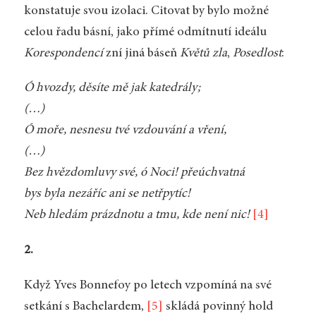
konstatuje svou izolaci. Citovat by bylo možné
celou řadu básní, jako přímé odmítnutí ideálu
Korespondencí
zní jiná báseň
Květů zla
,
Posedlost
:
Ó hvozdy, děsíte mě jak katedrály;
(…)
Ó moře, nesnesu tvé vzdouvání a vření,
(…)
Bez hvězdomluvy své, ó Noci! přeúchvatná
bys byla nezáříc ani se netřpytíc!
Neb hledám prázdnotu a tmu, kde není nic!
[4]
2.
Když Yves Bonnefoy po letech vzpomíná na své
setkání s Bachelardem,
[5]
skládá povinný hold