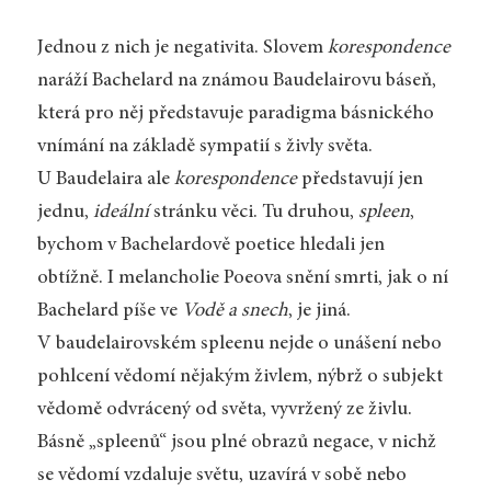
Jednou z nich je negativita. Slovem
korespondence
naráží Bachelard na známou Baudelairovu báseň,
která pro něj představuje paradigma básnického
vnímání na základě sympatií s živly světa.
U Baudelaira ale
korespondence
představují jen
jednu,
ideální
stránku věci. Tu druhou,
spleen
,
bychom v Bachelardově poetice hledali jen
obtížně. I melancholie Poeova snění smrti, jak o ní
Bachelard píše ve
Vodě a snech
, je jiná.
V baudelairovském spleenu nejde o unášení nebo
pohlcení vědomí nějakým živlem, nýbrž o subjekt
vědomě odvrácený od světa, vyvržený ze živlu.
Básně „spleenů“ jsou plné obrazů negace, v nichž
se vědomí vzdaluje světu, uzavírá v sobě nebo