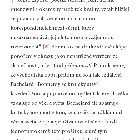
V tomto „sporu“ poetik stojí na jedné straně
intenzivní a okamžitý prožitek kvality, vztah blížící
se poznání založenému na harmonii a
korespondencích mezi věcmi, který
nezaznamenává „jejich temnou a vzájemnou
rozervanost“.
[6]
Bonnefoy na druhé straně chápe
ponoření v obrazu jako nepatřičné vytržení ze
skutečnosti, odvrat od
přítomnosti
. Podotkněme,
že východiska obou přitom nejsou tak vzdálená:
Bachelard i Bonnefoy se kriticky staví
k vědeckému a pojmovému myšlení, které člověka
vzdaluje od věcí a světa. Bachelard ale spatřuje
kritický moment v tom, že člověk se odklání od
věcí a světa, že je neprožívá dostatečně a hledá
jednotu v okamžitém prožitku, s určitým