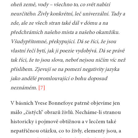
oheň země, vody – všechno to, co svět nabízí
neurčitého. Živly konkrétní, leč univerzální. Tady a
zde, ale ze všech stran také dál v dómu a na
předchrámích našeho místa a našeho okamžiku.
Všudypřítomné, překypující. Dá se říci, že jsou
vlastní řečí bytí, jak ji poezie vydobývá. Dá se právě
tak říci, že to jsou slova, neboť nejsou ničím víc než
příslibem. Zjevují se na pomezí negativity jazyka
jako andělé promlouvající o bohu doposud
neznámém.
[7]
V básních Yvese Bonnefoye patrně objevíme jen
málo „čistých“ obrazů živlů. Necháme-li stranou
historicky i pojmově obtížnou a v lecčem také
nepatřičnou otázku, co to živly, elementy jsou, a