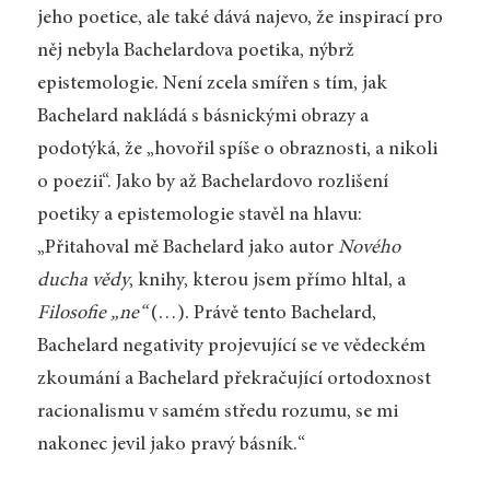
jeho poetice, ale také dává najevo, že inspirací pro
něj nebyla Bachelardova poetika, nýbrž
epistemologie. Není zcela smířen s tím, jak
Bachelard nakládá s básnickými obrazy a
podotýká, že „hovořil spíše o obraznosti, a nikoli
o poezii“. Jako by až Bachelardovo rozlišení
poetiky a epistemologie stavěl na hlavu:
„Přitahoval mě Bachelard jako autor
Nového
ducha vědy
, knihy, kterou jsem přímo hltal, a
Filosofie „ne“
(…). Právě tento Bachelard,
Bachelard negativity projevující se ve vědeckém
zkoumání a Bachelard překračující ortodoxnost
racionalismu v samém středu rozumu, se mi
nakonec jevil jako pravý básník.“