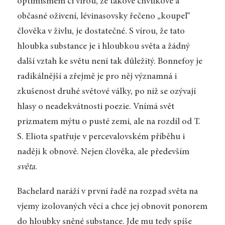
optimismem či vírou, že takové chvilkové a
občasné oživení, lévinasovsky řečeno „koupel“
člověka v živlu, je dostatečné. S vírou, že tato
hloubka substance je i hloubkou světa a žádný
další vztah ke světu není tak důležitý. Bonnefoy je
radikálnější a zřejmě je pro něj významná i
zkušenost druhé světové války, po níž se ozývají
hlasy o neadekvátnosti poezie. Vnímá svět
prizmatem mýtu o pusté zemi, ale na rozdíl od T.
S. Eliota spatřuje v percevalovském příběhu i
naději k obnově. Nejen člověka, ale především
světa
.
Bachelard naráží v první řadě na rozpad světa na
vjemy izolovaných věcí a chce jej obnovit ponorem
do hloubky sněné substance. Jde mu tedy spíše