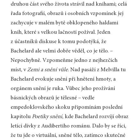
druhou část svého života strávil nad knihami; celá
řada fotografií, obrazů i osobních vzpomínek jej
zachycuje v malém bytě obklopeného haldami
knih, které s velkou lačností požíval. Jeden
z účastníků diskuse k tomu podotýká, že
Bachelard ale velmi dobře věděl, co je tělo. –
Nepochybně. Vzpomeňme jedno z nejhezčích
míst, v
Zemi a snění vůle
. Nad pasáží z Melvilla tu
Bachelard evokuje snění při hnětení hmoty, a
orgánem snění je ruka. Vůbec jeho prožívání
básnických obrazů je tělesné – vedle
empedoklovského skoku připomínám poslední
kapitolu
Poetiky snění
, kde Bachelard rozvíjí obraz
letící dívky z Audibertiho románu. Dalo by se říci,
že tu jde o virtuální, sněné tělo, zatímco skutečné