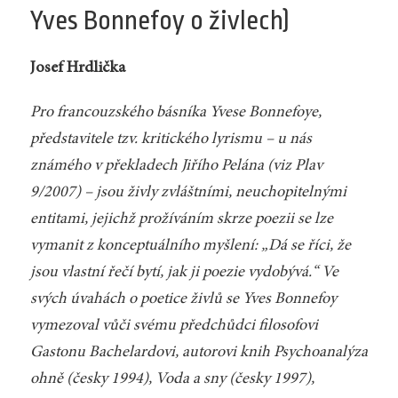
Yves Bonnefoy o živlech)
Josef Hrdlička
Pro francouzského básníka Yvese Bonnefoye,
představitele tzv. kritického lyrismu – u nás
známého v překladech Jiřího Pelána (viz
Plav
9/2007) – jsou živly zvláštními, neuchopitelnými
entitami, jejichž prožíváním skrze poezii se lze
vymanit z konceptuálního myšlení: „Dá se říci, že
jsou vlastní řečí bytí, jak ji poezie vydobývá.“ Ve
svých úvahách o poetice živlů se Yves Bonnefoy
vymezoval vůči svému předchůdci filosofovi
Gastonu Bachelardovi, autorovi knih
Psychoanalýza
ohně
(česky 1994),
Voda a sny
(česky 1997),