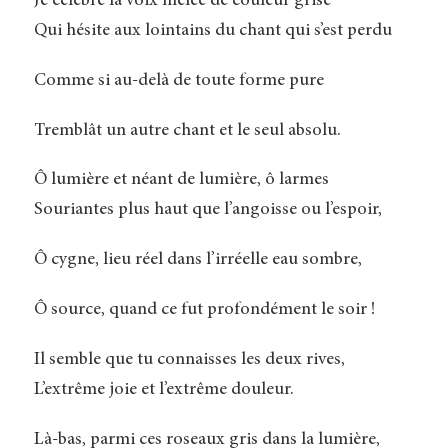
Je célèbre la voix mêlée de couleur grise
Qui hésite aux lointains du chant qui s’est perdu
Comme si au-delà de toute forme pure
Tremblât un autre chant et le seul absolu.
Ô lumière et néant de lumière, ô larmes
Souriantes plus haut que l’angoisse ou l’espoir,
Ô cygne, lieu réel dans l’irréelle eau sombre,
Ô source, quand ce fut profondément le soir !
Il semble que tu connaisses les deux rives,
L’extrême joie et l’extrême douleur.
Là-bas, parmi ces roseaux gris dans la lumière,