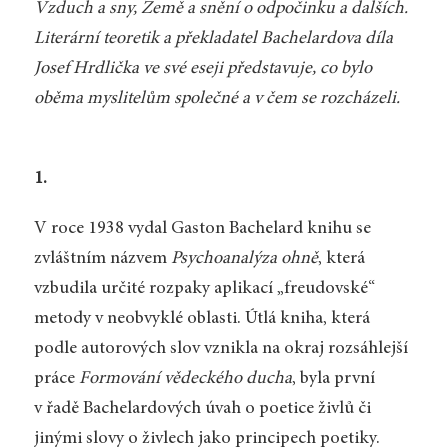
Vzduch a sny
,
Země a snění o odpočinku
a dalších.
Literární teoretik a překladatel Bachelardova díla
Josef Hrdlička ve své eseji představuje, co bylo
oběma myslitelům společné a v čem se rozcházeli.
1.
V roce 1938 vydal Gaston Bachelard knihu se
zvláštním názvem
Psychoanalýza ohně
, která
vzbudila určité rozpaky aplikací „freudovské“
metody v neobvyklé oblasti. Útlá kniha, která
podle autorových slov vznikla na okraj rozsáhlejší
práce
Formování vědeckého ducha
, byla první
v řadě Bachelardových úvah o poetice živlů či
jinými slovy o živlech jako principech poetiky.