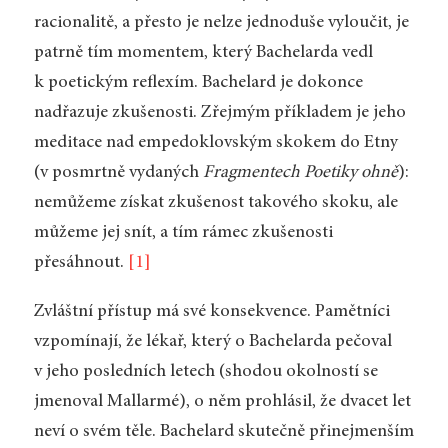
racionalitě, a přesto je nelze jednoduše vyloučit, je
patrně tím momentem, který Bachelarda vedl
k poetickým reflexím. Bachelard je dokonce
nadřazuje zkušenosti. Zřejmým příkladem je jeho
meditace nad empedoklovským skokem do Etny
(v posmrtně vydaných
Fragmentech Poetiky ohně
):
nemůžeme získat zkušenost takového skoku, ale
můžeme jej snít, a tím rámec zkušenosti
přesáhnout.
[1]
Zvláštní přístup má své konsekvence. Pamětníci
vzpomínají, že lékař, který o Bachelarda pečoval
v jeho posledních letech (shodou okolností se
jmenoval Mallarmé), o něm prohlásil, že dvacet let
neví o svém těle. Bachelard skutečně přinejmenším