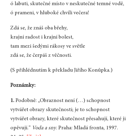
ó labuti, skutečné místo v neskutečné temné vodě,
ó prameni, v hluboké chvíli večera!
Zdá se, že znáš oba břehy,
krajní radost i krajní bolest,
tam mezi šedými rákosy ve světle
zdá se, že čerpáš z věčnosti.
(S přihlédnutím k překladu Jiřího Konůpka.)
Poznámky:
1.
Podobně: „Obraznost není (…) schopnost
vytvářet obrazy skutečnosti; je to schopnost
vytvářet obrazy, které skutečnost přesahují, které ji
opěvují.“
Voda a sny
. Praha: Mladá fronta, 1997.