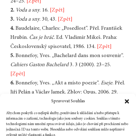
24–25.
[Zpět]
2.
Voda a sny
. 16.
[Zpět]
3.
Voda a sny
. 30, 43.
[Zpět]
4.
Baudelaire, Charles: „Posedlost“. Přel. František
Hrubín.
Čas je hráč
. Ed. Vladimír Mikeš. Praha:
Československý spisovatel, 1986. 134.
[Zpět]
5.
Bonnefoy, Yves. „Bachelard dans mon souvenir“.
Cahiers Gaston Bachelard
3. 3 (2000). 23–25.
[Zpět]
6.
Bonnefoy, Yves. „Akt a místo poezie“.
Eseje
. Přel.
Jiří Pelán a Václav Jamek. Zblov: Opus, 2006. 29.
[Zpět]
Spravovat Souhlas
7.
Tamtéž. 43.
[Zpět]
Abychom poskytli co nejlepší služby, používáme k ukládání a/nebo přístupu k
informacím o zařízení, technologie jako jsou soubory cookies. Souhlas s těmito
technologiemi nám umožní zpracovávat údaje, jako je chování při procházení nebo
jedinečná ID na tomto webu. Nesouhlas nebo odvolání souhlasu může nepříznivě
ovlivnit určité vlastnosti a funkce.