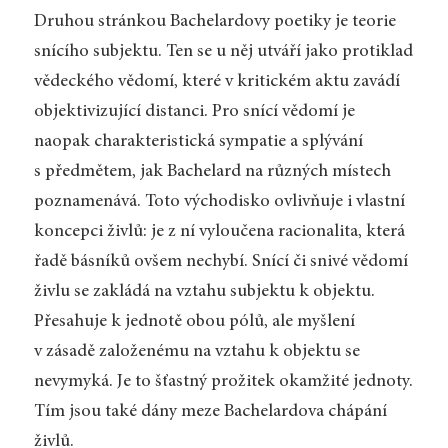
Druhou stránkou Bachelardovy poetiky je teorie
snícího subjektu. Ten se u něj utváří jako protiklad
vědeckého vědomí, které v kritickém aktu zavádí
objektivizující distanci. Pro snící vědomí je
naopak charakteristická sympatie a splývání
s předmětem, jak Bachelard na různých místech
poznamenává. Toto východisko ovlivňuje i vlastní
koncepci živlů: je z ní vyloučena racionalita, která
řadě básníků ovšem nechybí. Snící či snivé vědomí
živlu se zakládá na vztahu subjektu k objektu.
Přesahuje k jednotě obou pólů, ale myšlení
v zásadě založenému na vztahu k objektu se
nevymyká. Je to šťastný prožitek okamžité jednoty.
Tím jsou také dány meze Bachelardova chápání
živlů.