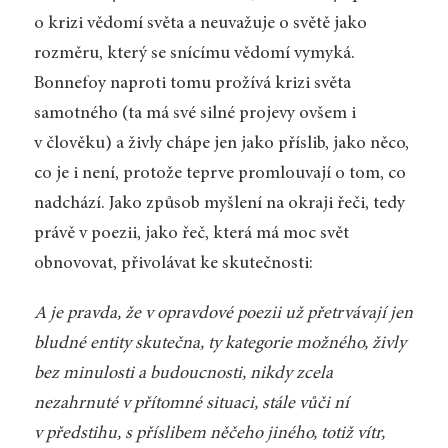
o krizi vědomí světa a neuvažuje o světě jako
rozměru, který se snícímu vědomí vymyká.
Bonnefoy naproti tomu prožívá krizi světa
samotného (ta má své silné projevy ovšem i
v člověku) a živly chápe jen jako příslib, jako něco,
co je i není, protože teprve promlouvají o tom, co
nadchází. Jako způsob myšlení na okraji řeči, tedy
právě v poezii, jako řeč, která má moc svět
obnovovat, přivolávat ke skutečnosti:
A je pravda, že v opravdové poezii už přetrvávají jen
bludné entity skutečna, ty kategorie možného, živly
bez minulosti a budoucnosti, nikdy zcela
nezahrnuté v přítomné situaci, stále vůči ní
v předstihu, s příslibem něčeho jiného, totiž vítr,