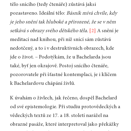
tělo snícího (tedy čtenáře) zůstává jaksi
pozastaveno. Ideální tělo:
Básník mívá chvíle, kdy
je jeho snění tak hluboké a přirozené, že se v něm
setkává s obrazy svého dětského těla.
[2]
A snění je
meditací nad knihou, při níž snící sám zůstává
nedotčený, a to i v destruktivních obrazech, kde
jde o život. – Podotýkám, že u Bachelarda jsou
také, byť jen okrajově. Postoj snícího čtenáře,
pozorovatele při šťastné kontemplaci, je i klíčem
k Bachelardovu chápání živlů.
K úvahám o živlech, jak řečeno, dospěl Bachelard
od své epistemologie. Při studiu protovědeckých a
vědeckých textů ze 17. a 18. století narážel na
obrazné pasáže, které interpretoval jako překážky