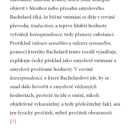
objevit v hloubce nebo přesahu smyslového.
Bachelard říká, že běžné vnímání se děje v rovině
převodu,
traduction
, a teprve hlubší hodnoty
vytvářejí
korespondence
, tedy přenosy substancí.
Protiklad
valeurs sensibles
a
valeurs sensuelles
,
pomocí kterého Bachelard tento rozdíl vyjadřuje,
explikuje český překlad jako smyslově vnímané a
smyslově prožívané hodnoty. V rovině
korespondencí
, o které Bachelardovi jde, by se
snad dalo hovořit o smyslově
vědomých
hodnotách, protože tu jde o snění, nikoli
objektivně vykazatelný, a tedy přeložitelný fakt, ani
jen fyzický prožitek, nýbrž prožitek obraznosti.
[3]