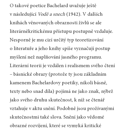
O takové poetice Bachelard uvažuje ještě
v následující
Vodě a snech
(1942). V dalších
knihách věnovaných obraznosti živlů se ale
literárněkritickému přístupu postupně vzdaluje.
Nesporně je mu cizí určitý typ teoretizování
o literatuře a jeho knihy spíše vyznačují postup
myšlení než naplňování jasného programu.
Literární teorii je vzdálen i realismem svého čtení
– básnické obrazy (protože ty jsou základním
kamenem Bachelardovy poetiky, nikoli básně,
texty nebo snad díla) pojímá ne jako znak, nýbrž
jako svého druhu skutečnost, k níž se čtenář
vztahuje v aktu snění. Podobně jsou prožívanými
skutečnostmi také slova. Snění jako vědomé
obrazné rozvíjení, které se vymyká kritické