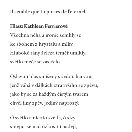
Il semble que tu puises de l’éternel.
Hlasu Kathleen Ferrierové
Všechna něha a ironie semkly se
ke sbohem z krystalu a mlhy.
Hluboké rány železa téměř umlkly,
světlo meče se zastřelo.
Oslavuji hlas smíšený s šedou barvou,
jenž váhá v dálkách ztrativšího se zpěvu,
jako by se za každým čistým tvarem
chvěl jiný zpěv, jediný naprostý.
Ó světlo a nicoto světla, ó slzy
smějící se nad úzkostí i nadějí,