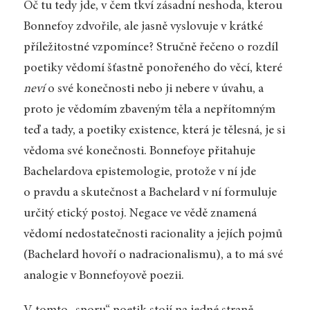
Oč tu tedy jde, v čem tkví zásadní neshoda, kterou
Bonnefoy zdvořile, ale jasně vyslovuje v krátké
příležitostné vzpomínce? Stručně řečeno o rozdíl
poetiky vědomí šťastně ponořeného do věcí, které
neví
o své konečnosti nebo ji nebere v úvahu, a
proto je vědomím zbaveným těla a nepřítomným
teď a tady, a poetiky existence, která je tělesná, je si
vědoma své konečnosti. Bonnefoye přitahuje
Bachelardova epistemologie, protože v ní jde
o pravdu a skutečnost a Bachelard v ní formuluje
určitý etický postoj. Negace ve vědě znamená
vědomí nedostatečnosti racionality a jejích pojmů
(Bachelard hovoří o nadracionalismu), a to má své
analogie v Bonnefoyově poezii.