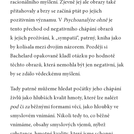
racionálního myšlení. Zjevně jej ale obrazy také
přitahovaly a brzy se začíná ptát po jejich
pozitivním významu. V
Psychoanalýze ohně
je
tento přechod od negativního chápání obrazů
k jejich prožívání, k „sympatii“, patrný, kniha jako
by kolísala mezi dvojím názorem. Později si
Bachelard opakovaně kladl otázku po hodnotě
těchto obrazů, která nemohla být jen negativní, jak
by se zdálo vědeckému myšlení.
Tady patrně můžeme hledat počátky jeho chápání
živlů jako hlubších kvalit hmoty, které lze nalézt
pod
či
za
běžnými formami věcí, jako hloubky ve
smyslovém vnímání. Nikoli tedy to, co běžně
vnímáme, obsahy smyslových vjemů, nýbrž
substance, hmotné kvality, které jsme schopni