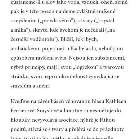
zůstaneme-li u slov jako voda, vzduch, oheň, země,
pak je v této poezii najdeme zvláštně smíšené
s myšlením („pravda větru“), s tvary („krystal
a mlha“), skryté, kde bychom je nečekali („na
černější vodě stolu“). Bližší, řekl bych,
archaickému pojetí než u Bachelarda, neboť jsou
způsobem myšlení světa. Nejsou jen substancemi,
nýbrž principy, mají i svou „logickou“ a tvarovou
stránku, svou neproniknutelnost vymykající se
smyslům a snění.
Uveďme na závěr báseň věnovanou hlasu Kathleen
Ferrierové. Smyslové a hmotné tu nesměřuje do
hloubky, nevyvolává asociace, nýbrž je látkou
pocitů, střetá se s tvary a přelévá se do prázdnoty
(rány tvoří ticho, světlo se zahaluje a je vedle