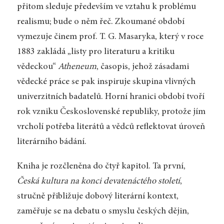
přitom sleduje především ve vztahu k problému
realismu; bude o něm řeč. Zkoumané období
vymezuje činem prof. T. G. Masaryka, který v roce
1883 zakládá „listy pro literaturu a kritiku
vědeckou“
Atheneum
, časopis, jehož zásadami
vědecké práce se pak inspiruje skupina vlivných
univerzitních badatelů. Horní hranici období tvoří
rok vzniku Československé republiky, protože jím
vrcholí potřeba literátů a vědců reflektovat úroveň
literárního bádání.
Kniha je rozčleněna do čtyř kapitol. Ta první,
Česká kultura na konci devatenáctého století
,
stručně přibližuje dobový literární kontext,
zaměřuje se na debatu o smyslu českých dějin,