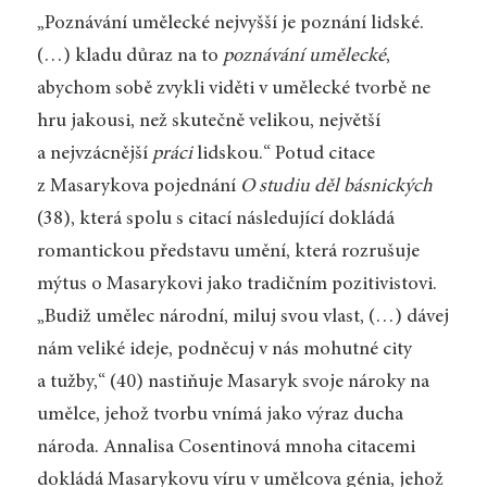
„Poznávání umělecké nejvyšší je poznání lidské.
(…) kladu důraz na to
poznávání umělecké
,
abychom sobě zvykli viděti v umělecké tvorbě ne
hru jakousi, než skutečně velikou, největší
a nejvzácnější
práci
lidskou.“ Potud citace
z Masarykova pojednání
O studiu děl básnických
(38), která spolu s citací následující dokládá
romantickou představu umění, která rozrušuje
mýtus o Masarykovi jako tradičním pozitivistovi.
„Budiž umělec národní, miluj svou vlast, (…) dávej
nám veliké ideje, podněcuj v nás mohutné city
a tužby,“ (40) nastiňuje Masaryk svoje nároky na
umělce, jehož tvorbu vnímá jako výraz ducha
národa. Annalisa Cosentinová mnoha citacemi
dokládá Masarykovu víru v umělcova génia, jehož