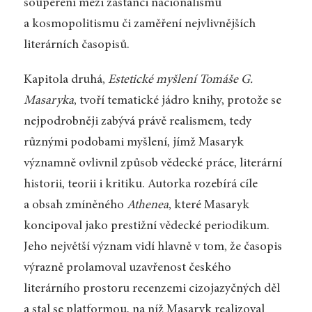
soupeření mezi zastánci nacionalismu
a kosmopolitismu či zaměření nejvlivnějších
literárních časopisů.
Kapitola druhá,
Estetické myšlení Tomáše G.
Masaryka
, tvoří tematické jádro knihy, protože se
nejpodrobněji zabývá právě realismem, tedy
různými podobami myšlení, jímž Masaryk
významně ovlivnil způsob vědecké práce, literární
historii, teorii i kritiku. Autorka rozebírá cíle
a obsah zmíněného
Athenea
, které Masaryk
koncipoval jako prestižní vědecké periodikum.
Jeho největší význam vidí hlavně v tom, že časopis
výrazně prolamoval uzavřenost českého
literárního prostoru recenzemi cizojazyčných děl
a stal se platformou, na níž Masaryk realizoval