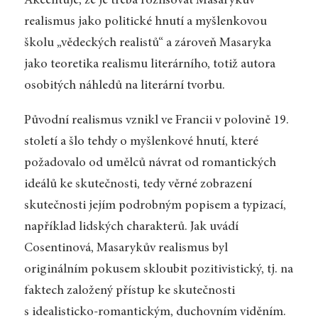
Akcentuje, že je třeba rozlišovat Masarykův
realismus jako politické hnutí a myšlenkovou
školu „vědeckých realistů“ a zároveň Masaryka
jako teoretika realismu literárního, totiž autora
osobitých náhledů na literární tvorbu.
Původní realismus vznikl ve Francii v polovině 19.
století a šlo tehdy o myšlenkové hnutí, které
požadovalo od umělců návrat od romantických
ideálů ke skutečnosti, tedy věrné zobrazení
skutečnosti jejím podrobným popisem a typizací,
například lidských charakterů. Jak uvádí
Cosentinová, Masarykův realismus byl
originálním pokusem skloubit pozitivistický, tj. na
faktech založený přístup ke skutečnosti
s idealisticko-romantickým, duchovním viděním.