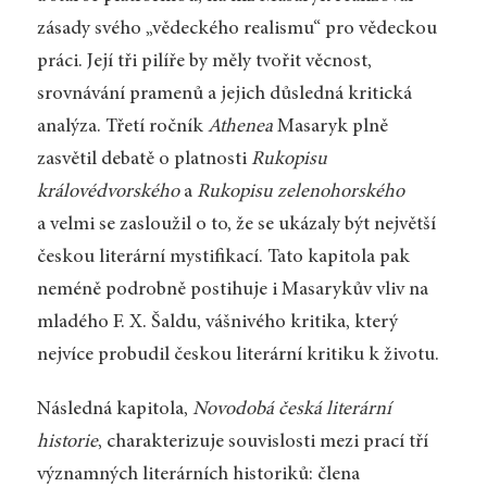
zásady svého „vědeckého realismu“ pro vědeckou
práci. Její tři pilíře by měly tvořit věcnost,
srovnávání pramenů a jejich důsledná kritická
analýza. Třetí ročník
Athenea
Masaryk plně
zasvětil debatě o platnosti
Rukopisu
královédvorského
a
Rukopisu zelenohorského
a velmi se zasloužil o to, že se ukázaly být největší
českou literární mystifikací. Tato kapitola pak
neméně podrobně postihuje i Masarykův vliv na
mladého F. X. Šaldu, vášnivého kritika, který
nejvíce probudil českou literární kritiku k životu.
Následná kapitola,
Novodobá česká literární
historie
, charakterizuje souvislosti mezi prací tří
významných literárních historiků: člena