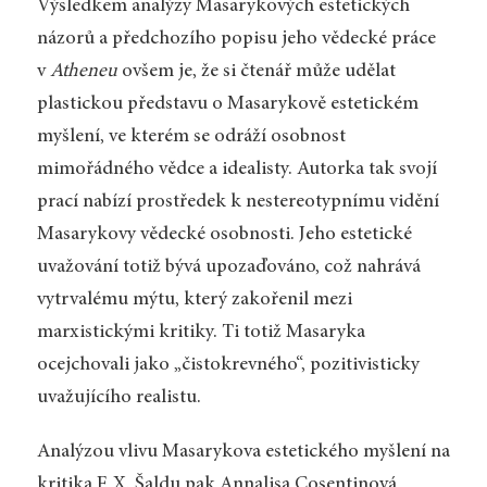
Výsledkem analýzy Masarykových estetických
názorů a předchozího popisu jeho vědecké práce
v
Atheneu
ovšem je, že si čtenář může udělat
plastickou představu o Masarykově estetickém
myšlení, ve kterém se odráží osobnost
mimořádného vědce a idealisty. Autorka tak svojí
prací nabízí prostředek k nestereotypnímu vidění
Masarykovy vědecké osobnosti. Jeho estetické
uvažování totiž bývá upozaďováno, což nahrává
vytrvalému mýtu, který zakořenil mezi
marxistickými kritiky. Ti totiž Masaryka
ocejchovali jako „čistokrevného“, pozitivisticky
uvažujícího realistu.
Analýzou vlivu Masarykova estetického myšlení na
kritika F. X. Šaldu pak Annalisa Cosentinová