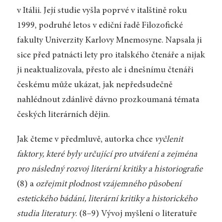
v Itálii. Její studie vyšla poprvé v italštině roku
1999, podruhé letos v ediční řadě Filozofické
fakulty Univerzity Karlovy Mnemosyne. Napsala ji
sice před patnácti lety pro italského čtenáře a nijak
ji neaktualizovala, přesto ale i dnešnímu čtenáři
českému může ukázat, jak nepředsudečně
nahlédnout zdánlivě dávno prozkoumaná témata
českých literárních dějin.
Jak čteme v předmluvě, autorka chce
vyčlenit
faktory, které byly určující pro utváření a zejména
pro následný rozvoj literární kritiky a historiografie
(8) a
ozřejmit plodnost vzájemného působení
estetického bádání, literární kritiky a historického
studia literatury
. (8–9) Vývoj myšlení o literatuře