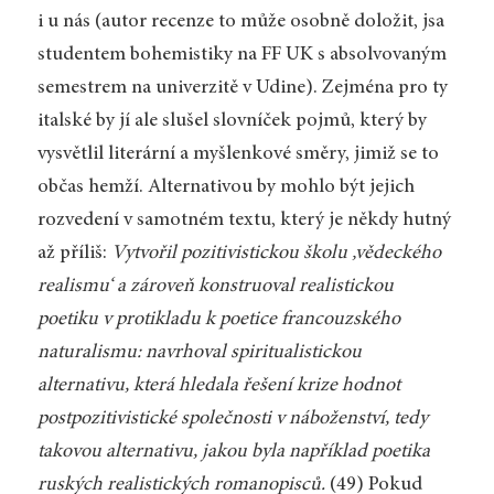
i u nás (autor recenze to může osobně doložit, jsa
studentem bohemistiky na FF UK s absolvovaným
semestrem na univerzitě v Udine). Zejména pro ty
italské by jí ale slušel slovníček pojmů, který by
vysvětlil literární a myšlenkové směry, jimiž se to
občas hemží. Alternativou by mohlo být jejich
rozvedení v samotném textu, který je někdy hutný
až příliš:
Vytvořil pozitivistickou školu ‚vědeckého
realismu‘ a zároveň konstruoval realistickou
poetiku v protikladu k poetice francouzského
naturalismu: navrhoval spiritualistickou
alternativu, která hledala řešení krize hodnot
postpozitivistické společnosti v náboženství, tedy
takovou alternativu, jakou byla například poetika
ruských realistických romanopisců.
(49) Pokud