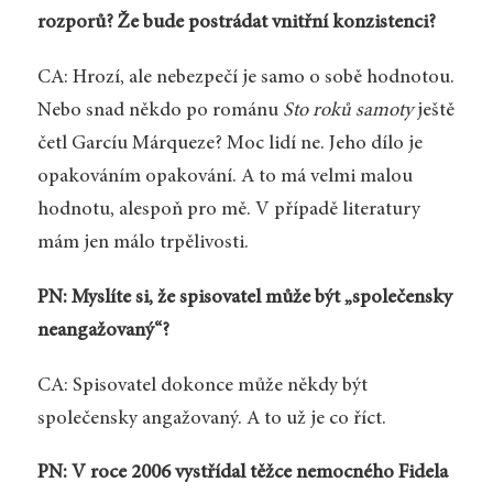
rozporů? Že bude postrádat vnitřní konzistenci?
CA: Hrozí, ale nebezpečí je samo o sobě hodnotou.
Nebo snad někdo po románu
Sto roků samoty
ještě
četl Garcíu Márqueze? Moc lidí ne. Jeho dílo je
opakováním opakování. A to má velmi malou
hodnotu, alespoň pro mě. V případě literatury
mám jen málo trpělivosti.
PN: Myslíte si, že spisovatel může být „společensky
neangažovaný“?
CA: Spisovatel dokonce může někdy být
společensky angažovaný. A to už je co říct.
PN: V roce 2006 vystřídal těžce nemocného Fidela