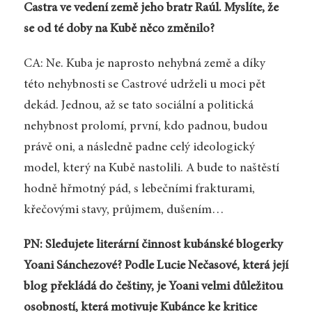
Castra ve vedení země jeho bratr Raúl. Myslíte, že
se od té doby na Kubě něco změnilo?
CA: Ne. Kuba je naprosto nehybná země a díky
této nehybnosti se Castrové udrželi u moci pět
dekád. Jednou, až se tato sociální a politická
nehybnost prolomí, první, kdo padnou, budou
právě oni, a následně padne celý ideologický
model, který na Kubě nastolili. A bude to naštěstí
hodně hřmotný pád, s lebečními frakturami,
křečovými stavy, průjmem, dušením…
PN: Sledujete literární činnost kubánské blogerky
Yoani Sánchezové? Podle Lucie Nečasové, která její
blog překládá do češtiny, je Yoani velmi důležitou
osobností, která motivuje Kubánce ke kritice