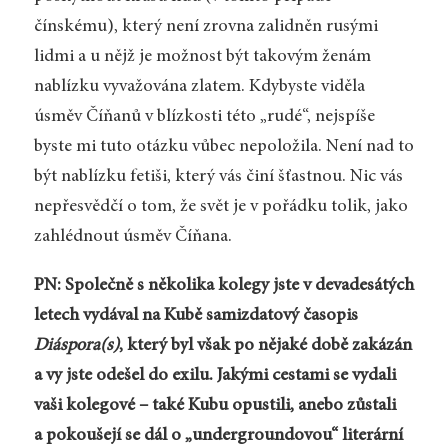
čínskému), který není zrovna zalidněn rusými
lidmi a u nějž je možnost být takovým ženám
nablízku vyvažována zlatem. Kdybyste viděla
úsměv Číňanů v blízkosti této „rudé“, nejspíše
byste mi tuto otázku vůbec nepoložila. Není nad to
být nablízku fetiši, který vás činí šťastnou. Nic vás
nepřesvědčí o tom, že svět je v pořádku tolik, jako
zahlédnout úsměv Číňana.
PN: Společně s několika kolegy jste v devadesátých
letech vydával na Kubě samizdatový časopis
Diáspora(s)
, který byl však po nějaké době zakázán
a vy jste odešel do exilu. Jakými cestami se vydali
vaši kolegové – také Kubu opustili, anebo zůstali
a pokoušejí se dál o „undergroundovou“ literární