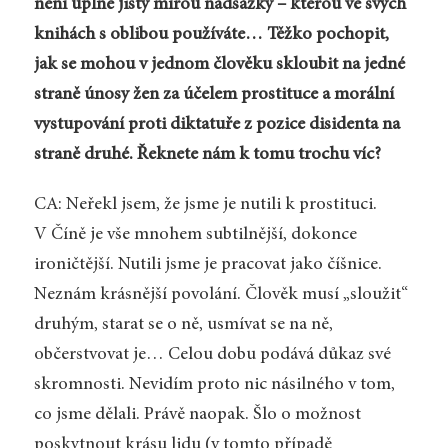
není úplně jistý mírou nadsázky – kterou ve svých
knihách s oblibou používáte… Těžko pochopit,
jak se mohou v jednom člověku skloubit na jedné
straně únosy žen za účelem prostituce a morální
vystupování proti diktatuře z pozice disidenta na
straně druhé. Řeknete nám k tomu trochu víc?
CA: Neřekl jsem, že jsme je nutili k prostituci.
V Číně je vše mnohem subtilnější, dokonce
ironičtější. Nutili jsme je pracovat jako číšnice.
Neznám krásnější povolání. Člověk musí „sloužit“
druhým, starat se o ně, usmívat se na ně,
občerstvovat je… Celou dobu podává důkaz své
skromnosti. Nevidím proto nic násilného v tom,
co jsme dělali. Právě naopak. Šlo o možnost
poskytnout krásu lidu (v tomto případě