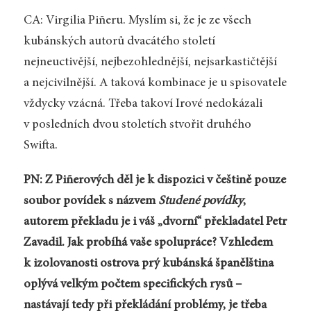
CA: Virgilia Piñeru. Myslím si, že je ze všech
kubánských autorů dvacátého století
nejneuctivější, nejbezohlednější, nejsarkastičtější
a nejcivilnější. A taková kombinace je u spisovatele
vždycky vzácná. Třeba takoví Irové nedokázali
v posledních dvou stoletích stvořit druhého
Swifta.
PN: Z Piñerových děl je k dispozici v češtině pouze
soubor povídek s názvem
Studené povídky
,
autorem překladu je i váš „dvorní“ překladatel Petr
Zavadil. Jak probíhá vaše spolupráce? Vzhledem
k izolovanosti ostrova prý kubánská španělština
oplývá velkým počtem specifických rysů –
nastávají tedy při překládání problémy, je třeba