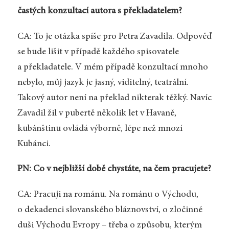
častých konzultací autora s překladatelem?
CA: To je otázka spíše pro Petra Zavadila. Odpověď
se bude lišit v případě každého spisovatele
a překladatele. V mém případě konzultací mnoho
nebylo, můj jazyk je jasný, viditelný, teatrální.
Takový autor není na překlad nikterak těžký. Navíc
Zavadil žil v pubertě několik let v Havaně,
kubánštinu ovládá výborně, lépe než mnozí
Kubánci.
PN: Co v nejbližší době chystáte, na čem pracujete?
CA: Pracuji na románu. Na románu o Východu,
o dekadenci slovanského bláznovství, o zločinné
duši Východu Evropy – třeba o způsobu, kterým