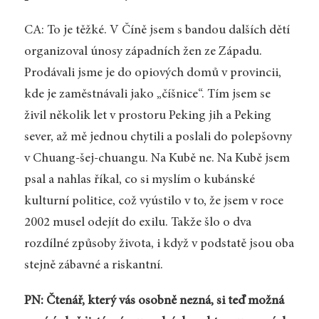
CA: To je těžké. V Číně jsem s bandou dalších dětí
organizoval únosy západních žen ze Západu.
Prodávali jsme je do opiových domů v provincii,
kde je zaměstnávali jako „číšnice“. Tím jsem se
živil několik let v prostoru Peking jih a Peking
sever, až mě jednou chytili a poslali do polepšovny
v Chuang-šej-chuangu. Na Kubě ne. Na Kubě jsem
psal a nahlas říkal, co si myslím o kubánské
kulturní politice, což vyústilo v to, že jsem v roce
2002 musel odejít do exilu. Takže šlo o dva
rozdílné způsoby života, i když v podstatě jsou oba
stejně zábavné a riskantní.
PN: Čtenář, který vás osobně nezná, si teď možná