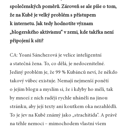
společenských poměrů. Zároveň se ale píše o tom,
že na Kubě je velký problém s přístupem
k internetu. Jak tedy hodnotíte význam
„blogerského aktivismu“ v zemi, kde takřka není
připojení k síti?
CA: Yoani Sánchezová je velice inteligentní
a statečná žena. To, co dělá, je nedocenitelné.
Jediný problém je, že 99 % Kubánců neví, že někdo
takový vůbec existuje. Nemají nejmenší ponětí
o jejím blogu a myslím si, že i kdyby ho měli, tak
by mnozí z nich raději rychle uháněli na jinou
stránku, aby její texty ani koutkem oka nezahlédli.
To je jev na Kubě známý jako „strachitida“. A právě
na téhle nemoci – mimochodem vlastní všem