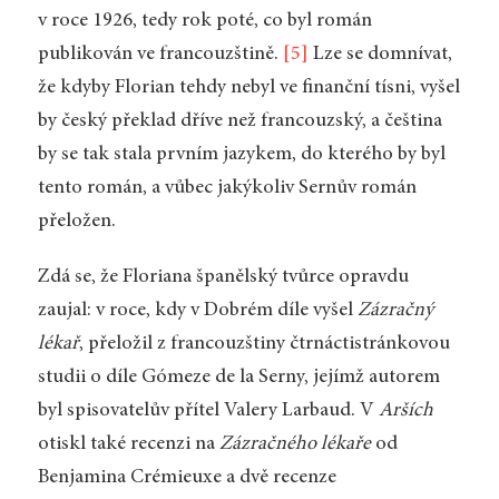
v roce 1926, tedy rok poté, co byl román
publikován ve francouzštině.
[5]
Lze se domnívat,
že kdyby Florian tehdy nebyl ve finanční tísni, vyšel
by český překlad dříve než francouzský, a čeština
by se tak stala prvním jazykem, do kterého by byl
tento román, a vůbec jakýkoliv Sernův román
přeložen.
Zdá se, že Floriana španělský tvůrce opravdu
zaujal: v roce, kdy v Dobrém díle vyšel
Zázračný
lékař
, přeložil z francouzštiny čtrnáctistránkovou
studii o díle Gómeze de la Serny, jejímž autorem
byl spisovatelův přítel Valery Larbaud. V
Arších
otiskl také recenzi na
Zázračného lékaře
od
Benjamina Crémieuxe a dvě recenze