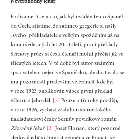
Nevěrohodný lékař
Podíváme-li se na to, jak byl uváděn tento Španěl
do Čech, zjistíme, že zatímco gregerie si našly
„svého“ překladatele s velkým zpožděním až na
konci šedesátých let 20. století, první překlady
Sernovy prózy si čeští čtenáři mohli přečíst již ve
třicátých letech. V té době byl autor známým
spisovatelem nejen ve Španělsku, ale dostávalo se
mu pozornosti především ve Francii, kde byl
v roce 1923 publikován vůbec první překlad
výboru z jeho děl.
[2]
Pouze o tři roky později,
v roce 1926, vychází zásluhou staroříšského
nakladatelství česky Sernův povídkový román
Zázračný lékař
.
[3]
Josef Florian, který pozorně
sledoval ediční činnost zejména ve Francii, se