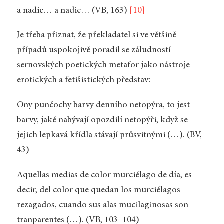
a nadie… a nadie… (VB, 163)
[10]
Je třeba přiznat, že překladatel si ve většině
případů uspokojivě poradil se záludností
sernovských poetických metafor jako nástroje
erotických a fetišistických představ:
Ony punčochy barvy denního netopýra, to jest
barvy, jaké nabývají opozdilí netopýři, když se
jejich lepkavá křídla stávají průsvitnými (…). (BV,
43)
Aquellas medias de color murciélago de día, es
decir, del color que quedan los murciélagos
rezagados, cuando sus alas mucilaginosas son
tranparentes (…). (VB, 103–104)