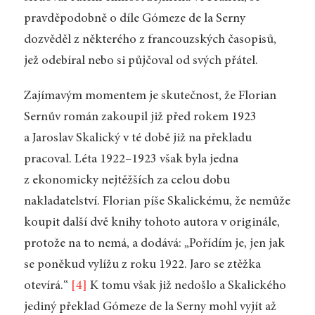
pravděpodobně o díle Gómeze de la Serny
dozvěděl z některého z francouzských časopisů,
jež odebíral nebo si půjčoval od svých přátel.
Zajímavým momentem je skutečnost, že Florian
Sernův román zakoupil již před rokem 1923
a Jaroslav Skalický v té době již na překladu
pracoval. Léta 1922–1923 však byla jedna
z ekonomicky nejtěžších za celou dobu
nakladatelství. Florian píše Skalickému, že nemůže
koupit další dvě knihy tohoto autora v originále,
protože na to nemá, a dodává: „Pořídím je, jen jak
se poněkud vylížu z roku 1922. Jaro se ztěžka
otevírá.“
[4]
K tomu však již nedošlo a Skalického
jediný překlad Gómeze de la Serny mohl vyjít až