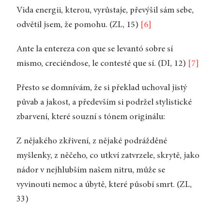
Vida energii, kterou, vyrůstaje, převýšil sám sebe,
odvětil jsem, že pomohu. (ZL, 15)
[6]
Ante la entereza con que se levantó sobre sí
mismo, creciéndose, le contesté que sí. (DI, 12)
[7]
Přesto se domnívám, že si překlad uchoval jistý
půvab a jakost, a především si podržel stylistické
zbarvení, které souzní s tónem originálu:
Z nějakého zkřivení, z nějaké podrážděné
myšlenky, z něčeho, co utkví zatvrzele, skrytě, jako
nádor v nejhlubším našem nitru, může se
vyvinouti nemoc a úbytě, které působí smrt. (ZL,
33)