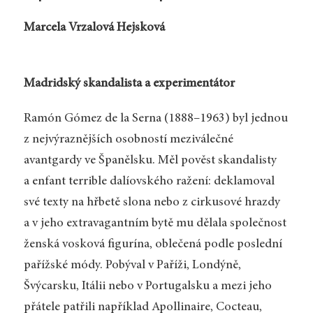
Marcela Vrzalová Hejsková
Madridský skandalista a experimentátor
Ramón Gómez de la Serna (1888–1963) byl jednou
z nejvýraznějších osobností meziválečné
avantgardy ve Španělsku. Měl pověst skandalisty
a enfant terrible dalíovského ražení: deklamoval
své texty na hřbetě slona nebo z cirkusové hrazdy
a v jeho extravagantním bytě mu dělala společnost
ženská vosková figurína, oblečená podle poslední
pařížské módy. Pobýval v Paříži, Londýně,
Švýcarsku, Itálii nebo v Portugalsku a mezi jeho
přátele patřili například Apollinaire, Cocteau,