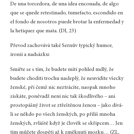
De una torcedora, de una idea enconada, de algo
que se quede retestinado, tumefacto, escondido en
el fondo de nosotros puede brotar la enfermedad y
la hetiquez que mata. (DI, 23)
Převod zachovává také Sernův typický humor,
ironii a nadsázku:
Smiřte se s tím, že budete míti pohled mdlý, že
budete choditi trochu nasleplý, že neuvidíte všecky
ženské, při čemž nic neztrácíte, naopak mnoho
získáte, poněvadž není nic tak škodlivého – ani
prostopášný život se ztřeštěnou ženou – jako dívá-
li se někdo po všech ženských, po příliš mnoha
ženských, zvláště když je člověk se skřipcem… Jen
tím můžete dospěti až k změknutí mozku… (ZL,