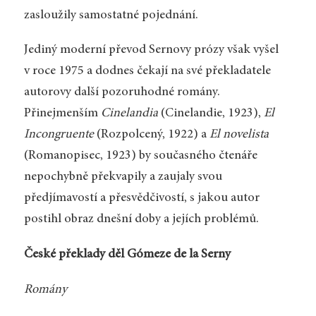
zasloužily samostatné pojednání.
Jediný moderní převod Sernovy prózy však vyšel
v roce 1975 a dodnes čekají na své překladatele
autorovy další pozoruhodné romány.
Přinejmenším
Cinelandia
(Cinelandie, 1923),
El
Incongruente
(Rozpolcený, 1922) a
El novelista
(Romanopisec, 1923) by současného čtenáře
nepochybně překvapily a zaujaly svou
předjímavostí a přesvědčivostí, s jakou autor
postihl obraz dnešní doby a jejích problémů.
České překlady děl Gómeze de la Serny
Romány