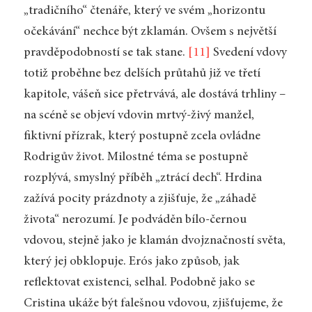
„tradičního“ čtenáře, který ve svém „horizontu
očekávání“ nechce být zklamán. Ovšem s největší
pravděpodobností se tak stane.
[11]
Svedení vdovy
totiž proběhne bez delších průtahů již ve třetí
kapitole, vášeň sice přetrvává, ale dostává trhliny –
na scéně se objeví vdovin mrtvý-živý manžel,
fiktivní přízrak, který postupně zcela ovládne
Rodrigův život. Milostné téma se postupně
rozplývá, smyslný příběh „ztrácí dech“. Hrdina
zažívá pocity prázdnoty a zjišťuje, že „záhadě
života“ nerozumí. Je podváděn bílo-černou
vdovou, stejně jako je klamán dvojznačností světa,
který jej obklopuje. Erós jako způsob, jak
reflektovat existenci, selhal. Podobně jako se
Cristina ukáže být falešnou vdovou, zjišťujeme, že