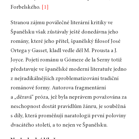
Forbelského.
[1]
Stranou zájmu poválečné literární kritiky ve
Španělsku však zůstávaly ještě donedávna jeho
romány, které jeho přítel, španělský filosof José
Ortega y Gasset, kladl vedle děl M. Prousta a J.
Joyce. Pojetí románu u Gómeze de la Serny totiž
představuje ve španělské moderní literatuře jedno
z nejradikálnějších zproblematizování tradiční
románové formy. Autorova fragmentární
a „děravá“ próza, jež byla neprávem považována za
neschopnost dostát pravidlům žánru, je souběžná
s díly, která proměňují naratologii první poloviny
dvacátého století, a to nejen ve Španělsku.