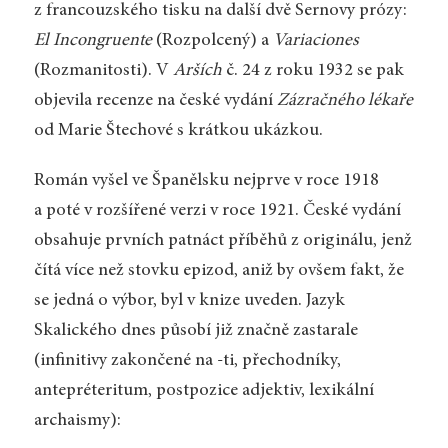
z francouzského tisku na další dvě Sernovy prózy:
El Incongruente
(Rozpolcený) a
Variaciones
(Rozmanitosti). V
Arších
č. 24 z roku 1932 se pak
objevila recenze na české vydání
Zázračného lékaře
od Marie Štechové s krátkou ukázkou.
Román vyšel ve Španělsku nejprve v roce 1918
a poté v rozšířené verzi v roce 1921. České vydání
obsahuje prvních patnáct příběhů z originálu, jenž
čítá více než stovku epizod, aniž by ovšem fakt, že
se jedná o výbor, byl v knize uveden. Jazyk
Skalického dnes působí již značně zastarale
(infinitivy zakončené na -ti, přechodníky,
antepréteritum, postpozice adjektiv, lexikální
archaismy):