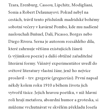
Tzara, Erenburg, Cassou, Lipchitz, Modigliani,
Sonia a Robert Delaunayovi. Pokud nebyl na
cestách, trávil tento příslušník madridské bohémy
sobotní večery v kavárně Pombo, kde mu nadšeně
naslouchali Buñuel, Dalí, Picasso, Borges nebo
Diego Rivera. Serna je autorem rozsáhlého díla,
které zahrnuje většinu existujících žánrů
(s výjimkou poezie) a další obtížně zařaditelné
literární formy. Vášnivý experimentátor uvedl do
světové literatury vlastní žánr, jenž ho nejvíce
proslavil – tzv. gregerie (
greguerías
). První napsal
někdy kolem roku 1910 a během života jich
vytvořil tisíce. Jejich hravou poetiku, v níž hlavní
roli hrají metafora, absurdní humor a groteska, si
můžeme vychutnávat ve skvělém překladu Josefa