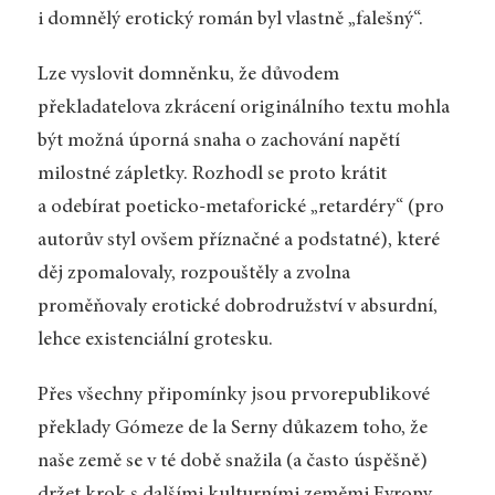
i domnělý erotický román byl vlastně „falešný“.
Lze vyslovit domněnku, že důvodem
překladatelova zkrácení originálního textu mohla
být možná úporná snaha o zachování napětí
milostné zápletky. Rozhodl se proto krátit
a odebírat poeticko-metaforické „retardéry“ (pro
autorův styl ovšem příznačné a podstatné), které
děj zpomalovaly, rozpouštěly a zvolna
proměňovaly erotické dobrodružství v absurdní,
lehce existenciální grotesku.
Přes všechny připomínky jsou prvorepublikové
překlady Gómeze de la Serny důkazem toho, že
naše země se v té době snažila (a často úspěšně)
držet krok s dalšími kulturními zeměmi Evropy