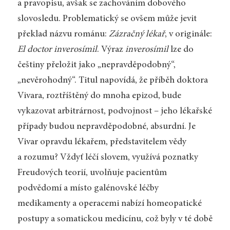
a pravopisu, avšak se zachováním dobového
slovosledu. Problematický se ovšem může jevit
překlad názvu románu:
Zázračný lékař
, v originále:
El doctor inverosímil
. Výraz
inverosímil
lze do
češtiny přeložit jako „nepravděpodobný“,
„nevěrohodný“. Titul napovídá, že příběh doktora
Vivara, roztříštěný do mnoha epizod, bude
vykazovat arbitrárnost, podvojnost – jeho lékařské
případy budou nepravděpodobné, absurdní. Je
Vivar opravdu lékařem, představitelem vědy
a rozumu? Vždyť léčí slovem, využívá poznatky
Freudových teorií, uvolňuje pacientům
podvědomí a místo galénovské léčby
medikamenty a operacemi nabízí homeopatické
postupy a somatickou medicínu, což byly v té době