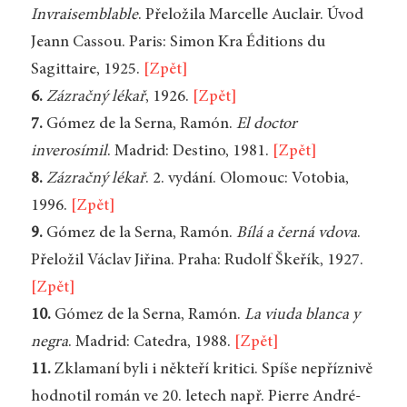
Invraisemblable
. Přeložila Marcelle Auclair. Úvod
Jeann Cassou. Paris: Simon Kra Éditions du
Sagittaire, 1925.
[Zpět]
6.
Zázračný lékař
, 1926.
[Zpět]
7.
Gómez de la Serna, Ramón.
El doctor
inverosímil
. Madrid: Destino, 1981.
[Zpět]
8.
Zázračný lékař
. 2. vydání. Olomouc: Votobia,
1996.
[Zpět]
9.
Gómez de la Serna, Ramón.
Bílá a černá vdova
.
Přeložil Václav Jiřina. Praha: Rudolf Škeřík, 1927.
[Zpět]
10.
Gómez de la Serna, Ramón.
La viuda blanca y
negra
. Madrid: Catedra, 1988.
[Zpět]
11.
Zklamaní byli i někteří kritici. Spíše nepříznivě
hodnotil román ve 20. letech např. Pierre André-