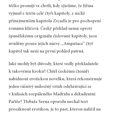
těžko promíjí ve chvíli, kdy zjistíme, že Jiřina
vyjmul z textu celé čtyři kapitoly, z nichž
přinejmenším kapitola
Zrcadla
je pro pochopení
románu klíčová. Český překlad nemá oproti
španělskému originálu číslované kapitoly, jsou
uváděny pouze jejich názvy. „Amputace“ čtyř
kapitol tak není na první pohled patrná.
Jaké mohly být důvody, které vedly překladatele
k takovému kroku? Chtěl českému čtenáři
nabídnout erotickou novelku, která rekonstruuje
jeden vášnivý milostný vztah odehrávající se
v kulisách rozpáleného Madridu a dekadentní
Paříže? Třebaže Serna opravdu nechal text
prosáknout erotikou, je to past, kterou nalíčil na