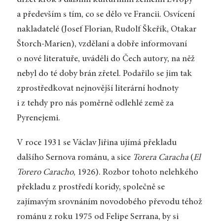
a především s tím, co se dělo ve Francii. Osvícení
nakladatelé (Josef Florian, Rudolf Škeřík, Otakar
Štorch-Marien), vzdělaní a dobře informovaní
o nové literatuře, uváděli do Čech autory, na něž
nebyl do té doby brán zřetel. Podařilo se jim tak
zprostředkovat nejnovější literární hodnoty
i z tehdy pro nás poměrně odlehlé země za
Pyrenejemi.
V roce 1931 se Václav Jiřina ujímá překladu
dalšího Sernova románu, a sice
Torera Caracha
(
El
Torero Caracho
, 1926). Rozbor tohoto nelehkého
překladu z prostředí koridy, společně se
zajímavým srovnáním novodobého převodu téhož
románu z roku 1975 od Felipe Serrana, by si