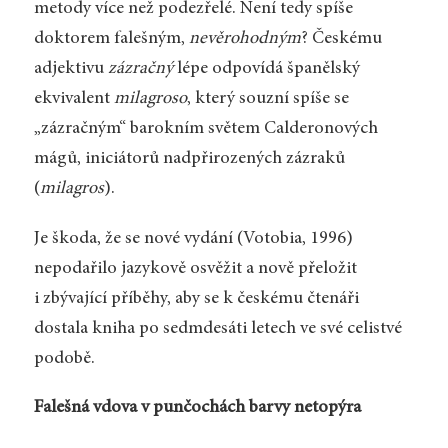
metody více než podezřelé. Není tedy spíše
doktorem falešným,
nevěrohodným
? Českému
adjektivu
zázračný
lépe odpovídá španělský
ekvivalent
milagroso
, který souzní spíše se
„zázračným“ barokním světem Calderonových
mágů, iniciátorů nadpřirozených zázraků
(
milagros
).
Je škoda, že se nové vydání (Votobia, 1996)
nepodařilo jazykově osvěžit a nově přeložit
i zbývající příběhy, aby se k českému čtenáři
dostala kniha po sedmdesáti letech ve své celistvé
podobě.
Falešná vdova v punčochách barvy netopýra