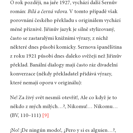
O rok později, na jaře 1927, vychází další Sernův
román:
Bílá a černá vdova
. V tomto případě však
porovnání českého překladu s originálem vychází
méně příznivě. Jiřinův jazyk je silně stylizovaný,
často se zastaralými knižními výrazy, z nichž
některé dnes působí komicky. Sernova španělština
z roku 1921 působí dnes daleko svěžeji než Jiřinův
překlad. Banální dialogy mají často ráz divadelní
konverzace (někdy překladatel přidává výrazy,
které nemají oporu v originálu):
Ne! Za živý svět nesmíš otevřít!, Ale co když je to
někdo z mých milých…?, Nikomu!… Nikomu…
(BV, 110–111)
[9]
¡No! ¡De ningún modo!, ¿Pero y si es alguien…?,