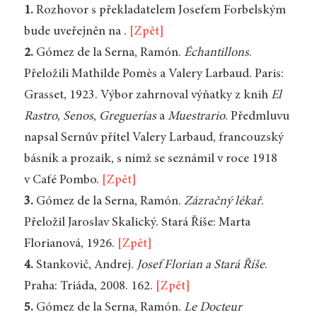
1.
Rozhovor s překladatelem Josefem Forbelským
bude uveřejněn na
.
[Zpět]
2.
Gómez de la Serna, Ramón.
Échantillons
.
Přeložili Mathilde Pomès a Valery Larbaud. Paris:
Grasset, 1923. Výbor zahrnoval výňatky z knih
El
Rastro
,
Senos
,
Greguerías
a
Muestrario
. Předmluvu
napsal Sernův přítel Valery Larbaud, francouzský
básník a prozaik, s nímž se seznámil v roce 1918
v Café Pombo.
[Zpět]
3.
Gómez de la Serna, Ramón.
Zázračný lékař
.
Přeložil Jaroslav Skalický. Stará Říše: Marta
Florianová, 1926.
[Zpět]
4.
Stankovič, Andrej.
Josef Florian a Stará Říše
.
Praha: Triáda, 2008. 162.
[Zpět]
5.
Gómez de la Serna, Ramón.
Le Docteur