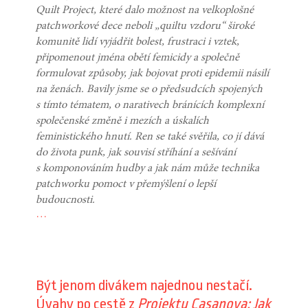
Quilt Project, které dalo možnost na velkoplošné
patchworkové dece neboli „quiltu vzdoru“ široké
komunitě lidí vyjádřit bolest, frustraci i vztek,
připomenout jména obětí femicidy a společně
formulovat způsoby, jak bojovat proti epidemii násilí
na ženách. Bavily jsme se o předsudcích spojených
s tímto tématem, o narativech bránících komplexní
společenské změně i mezích a úskalích
feministického hnutí. Ren se také svěřila, co jí dává
do života punk, jak souvisí stříhání a sešívání
s komponováním hudby a jak nám může technika
patchworku pomoct v přemýšlení o lepší
budoucnosti.
…
Být jenom divákem najednou nestačí.
Úvahy po cestě z
Projektu Casanova: Jak