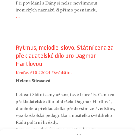
Při povídání s Dány si nelze nevšimnout
ironických náznaků či přímo poznámek,
…
Rytmus, melodie, slovo. Státní cena za
překladatelské dílo pro Dagmar
Hartlovou
Kraťas
#10
#2024
#švédština
Helena Stiessová
Letošní Státní ceny už znají své laureáty. Cenu za
překladatelské dílo obdržela Dagmar Hartlová,
dlouholetá překladatelka především ze švédštiny,
vysokoškolská pedagožka a nositelka švédského
Řádu polární hvězdy.
Své první setkání s Dagmar Hartlovou si