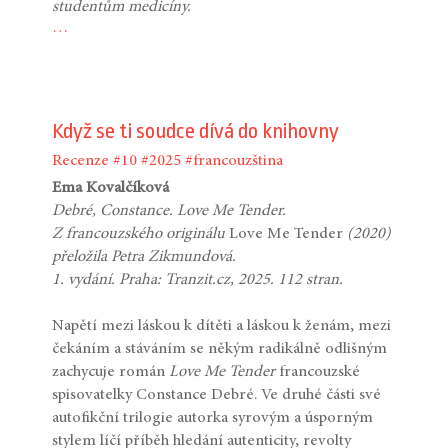
studentům medicíny.
…
Když se ti soudce dívá do knihovny
Recenze
#10
#2025
#francouzština
Ema Kovalčíková
Debré, Constance. Love Me Tender.
Z francouzského originálu
Love Me Tender
(2020)
přeložila Petra Zikmundová.
1. vydání. Praha: Tranzit.cz, 2025. 112 stran.
Napětí mezi láskou k dítěti a láskou k ženám, mezi
čekáním a stáváním se někým radikálně odlišným
zachycuje román
Love Me Tender
francouzské
spisovatelky Constance Debré. Ve druhé části své
autofikční trilogie autorka syrovým a úsporným
stylem líčí příběh hledání autenticity, revolty