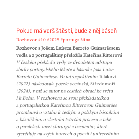
Pokud má verš štěstí, bude z něj báseň
Rozhovor
#10
#2025
#portugalština
Rozhovor s Joãem Luísem Barreto Guimarãesem
vedla a z portugalštiny přeložila Kateřina Ritterová
V českém překladu vyšly ve dvouletém odstupu
sbírky portugalského lékaře a básníka Joãa Luíse
Barreto Guimarãese. Po introspektivním
Tulákovi
(2022) následovala poezie oceánská,
Středomoří
(2024), v níž se autor na cestách obrací ke světu
i k Bohu. V rozhovoru se svou překladatelkou
a portugalistkou Kateřinou Ritterovou Guimarães
promlouvá o vztahu k českým a polským básníkům
a básnířkám, o vlastním tvůrčím procesu a také
o paralelách mezi chirurgií a básněním, které
vysvětluje na svých kurzech o poezii i univerzitním