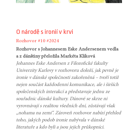
O národě s ironií v krvi
Rozhovor
#10
#2024
Rozhovor s Johannesem Eske Andersenem vedla
a z dánštiny přeložila Markéta Kliková
Johannes Eske Andersen z Filozofické fakulty
Univerzity Karlovy v rozhovoru doloží, jak pevně je
ironie v dánské společnosti zakořeněná – tvoří totiž
nejen součást každodenní komunikace, ale i širších
společenských interakcí a představuje jednu ze
souřadnic dánské kultury. Dánové se skrze ni
vyrovnávají s realitou všedních dní, zůstávají však
„nohama na zemi“. Zároveň rozhovor nabízí přehled
toho, jakých podob ironie nabývala v dánské
literatuře a kdo byli a jsou jejich průkopníci.