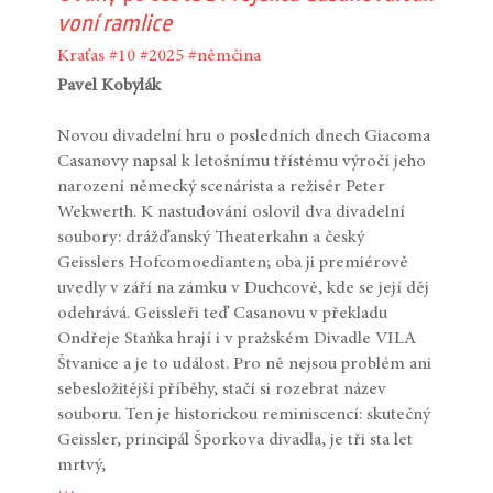
voní ramlice
Kraťas
#10
#2025
#němčina
Pavel Kobylák
Novou divadelní hru o posledních dnech Giacoma
Casanovy napsal k letošnímu třístému výročí jeho
narození německý scenárista a režisér Peter
Wekwerth. K nastudování oslovil dva divadelní
soubory: drážďanský Theaterkahn a český
Geisslers Hofcomoedianten; oba ji premiérově
uvedly v září na zámku v Duchcově, kde se její děj
odehrává. Geissleři teď Casanovu v překladu
Ondřeje Staňka hrají i v pražském Divadle VILA
Štvanice a je to událost. Pro ně nejsou problém ani
sebesložitější příběhy, stačí si rozebrat název
souboru. Ten je historickou reminiscencí: skutečný
Geissler, principál Šporkova divadla, je tři sta let
mrtvý,
…