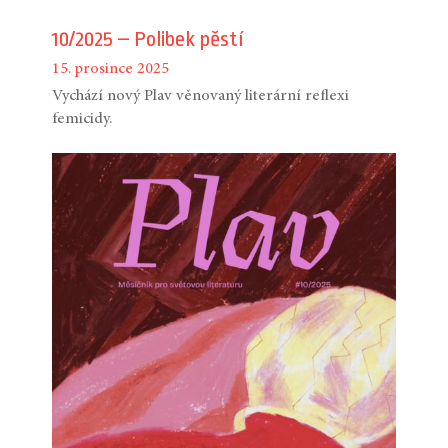
10/2025 – Polibek pěstí
15. prosince 2025
Vychází nový Plav věnovaný literární reflexi
femicidy.