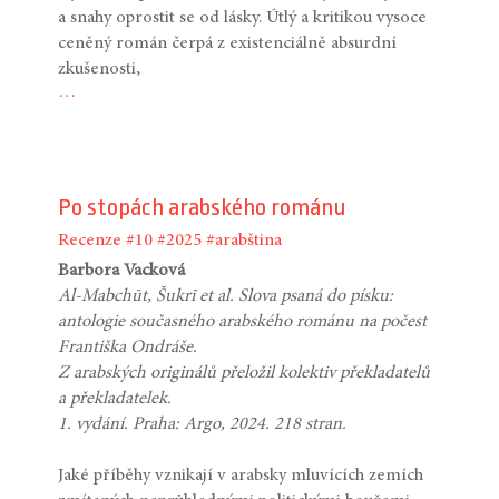
a snahy oprostit se od lásky. Útlý a kritikou vysoce
ceněný román čerpá z existenciálně absurdní
zkušenosti,
…
Po stopách arabského románu
Recenze
#10
#2025
#arabština
Barbora Vacková
Al-Mabchūt, Šukrī et al. Slova psaná do písku:
antologie současného arabského románu na počest
Františka Ondráše.
Z arabských originálů přeložil kolektiv překladatelů
a překladatelek.
1. vydání. Praha: Argo, 2024. 218 stran.
Jaké příběhy vznikají v arabsky mluvících zemích