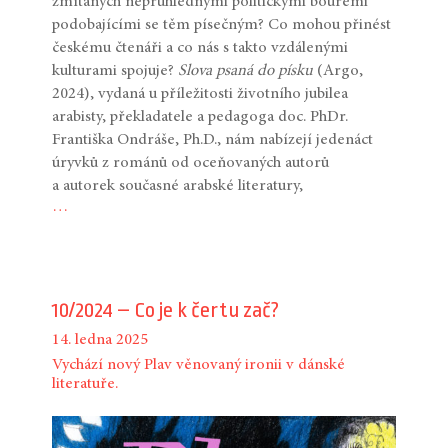
zmítaných neprůhlednými politickými bouřemi
podobajícími se těm písečným? Co mohou přinést
českému čtenáři a co nás s takto vzdálenými
kulturami spojuje?
Slova psaná do písku
(Argo,
2024), vydaná u příležitosti životního jubilea
arabisty, překladatele a pedagoga doc. PhDr.
Františka Ondráše, Ph.D., nám nabízejí jedenáct
úryvků z románů od oceňovaných autorů
a autorek současné arabské literatury,
…
10/2024 – Co je k čertu zač?
14. ledna 2025
Vychází nový Plav věnovaný ironii v dánské
literatuře.