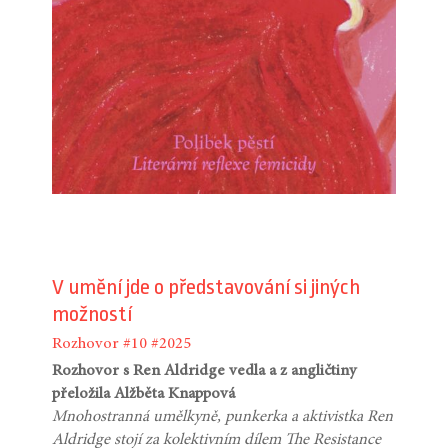
V umění jde o představování si jiných
možností
Rozhovor
#10
#2025
Rozhovor s Ren Aldridge vedla a z angličtiny
přeložila Alžběta Knappová
Mnohostranná umělkyně, punkerka a aktivistka Ren
Aldridge stojí za kolektivním dílem The Resistance